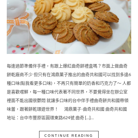
每逢過節準備伴手禮，有跟上爆紅曲奇餅禮盒嗎？市面上做曲奇
餅乾廠商不少 但只有在鴻鼎菓子推出的曲奇共和國可以找到多達6
種口味(點我看更多口味)，不再只有簡單的奶香和巧克力了～ 人都
是喜歡嚐鮮，每一種口味代表著不同世界，不要覺得坐在辦公室
裡面不能出國很鬱悶 就讓多口味的台中伴手禮曲奇餅共和國帶領
味蕾，跟著餅乾環遊世界！ 鴻鼎菓子-曲奇共和國 曲奇共和國
地址：台中市豐原區圓環東路624號 曲奇 […]…
CONTINUE READING