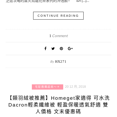
芝這次喝的直火烏龍花茶系列的沖泡飲~ &n […]…
CONTINUE READING
Comment
1
By
HX271
20 12 月, 2018
宅配團購超商～＊
【類羽絨被推薦】Homeget家適得 可水洗
Dacron輕柔纖維被 輕盈保暖透氣舒適 雙
人價格 文末優惠碼