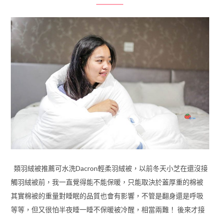
類羽絨被推薦可水洗Dacron輕柔羽絨被，以前冬天小芝在還沒接
觸羽絨被前，我一直覺得能不能保暖，只能取決於蓋厚重的棉被
其實棉被的重量對睡眠的品質也會有影響，不管是翻身還是呼吸
等等，但又很怕半夜睡一睡不保暖被冷醒，相當兩難！ 後來才接