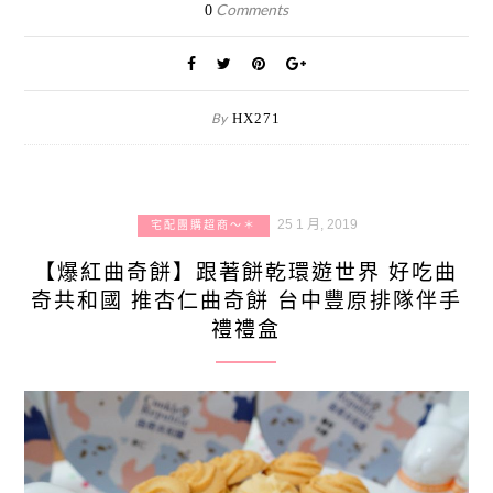
Comments
0
By
HX271
25 1 月, 2019
宅配團購超商～＊
【爆紅曲奇餅】跟著餅乾環遊世界 好吃曲
奇共和國 推杏仁曲奇餅 台中豐原排隊伴手
禮禮盒