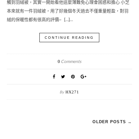
觸到羽絨被，其實一開始看他這麼薄難免心理會困惑和擔心 小芝
本來就有一件羽絨被，用了好幾個冬天過去不僅重量輕盈，對羽
絨的保暖性都有很高的評價~ […]…
CONTINUE READING
Comments
0
By
HX271
OLDER POSTS →