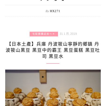
By
HX271
31 1 月, 2019
宅配團購超商～＊
【日本土產】兵庫 丹波筱山寧靜的鄉鎮 丹
波筱山黑豆 黑豆中的霸王 黑豆蛋糕 黑豆吐
司 黑豆水