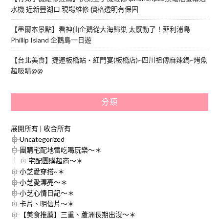
水機 近新豐湖口 現場維修 價格透明有保固
【墨爾本景點】看神仙企鵝從大海歸巢 太感動了！菲利浦島
Phillip Island 企鵝島一日遊
【台北美食】捷運板橋站‧紅門宴(板橋店)~四川祖傳麻辣鍋~烤魚
超吸睛@@
分類
展開所有
|
收合所有
Uncategorized
團購宅配地雷吃喝玩樂～＊
宅配團購超商～＊
小芝愛穿搭~＊
小芝愛漂亮～＊
小芝心情日記～＊
卡片、明信片～＊
【美食推薦】三重、蘆洲長期出沒～＊