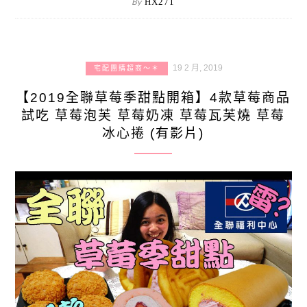
By
HX271
19 2 月, 2019
宅配團購超商～＊
【2019全聯草莓季甜點開箱】4款草莓商品
試吃 草莓泡芙 草莓奶凍 草莓瓦芙燒 草莓
冰心捲 (有影片)