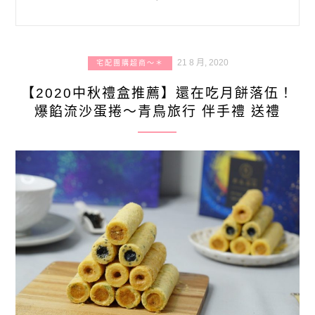
21 8 月, 2020
宅配團購超商～＊
【2020中秋禮盒推薦】還在吃月餅落伍！
爆餡流沙蛋捲～青鳥旅行 伴手禮 送禮