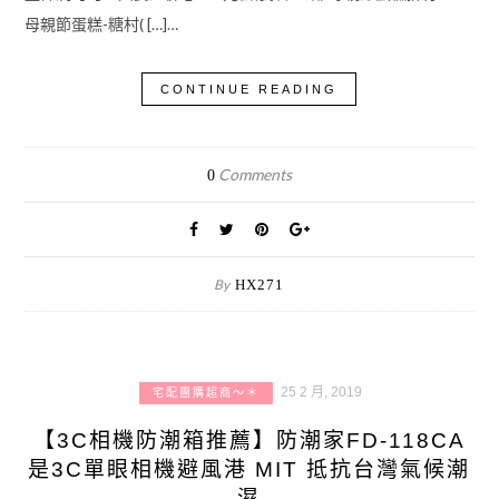
母親節蛋糕-糖村( […]…
CONTINUE READING
Comments
0
By
HX271
25 2 月, 2019
宅配團購超商～＊
【3C相機防潮箱推薦】防潮家FD-118CA
是3C單眼相機避風港 MIT 抵抗台灣氣候潮
濕