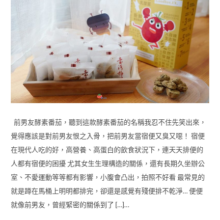
前男友酵素番茄，聽到這款酵素番茄的名稱我忍不住先笑出來，
覺得應該是對前男友恨之入骨，把前男友當宿便又臭又噁！ 宿便
在現代人吃的好，高營養、高蛋白的飲食狀況下，連天天排便的
人都有宿便的困擾 尤其女生生理構造的關係，還有長期久坐辦公
室、不愛運動等等都有影響，小腹會凸出，拍照不好看 最常見的
就是蹲在馬桶上明明都排完，卻還是感覺有殘便排不乾淨… 便便
就像前男友，曾經緊密的關係到了 […]…