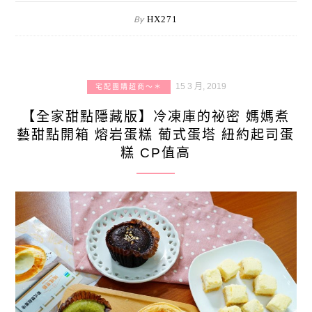
By
HX271
15 3 月, 2019
宅配團購超商～＊
【全家甜點隱藏版】冷凍庫的祕密 媽媽煮
藝甜點開箱 熔岩蛋糕 葡式蛋塔 紐約起司蛋
糕 CP值高