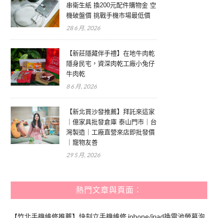
串衛生紙 換200元配件購物金 空
機破盤價 挑戰手機市場最低價
28 6 月, 2026
【新莊隱藏伴手禮】在地牛肉乾
隱身民宅，資深肉乾工廠小兔仔
牛肉乾
8 6 月, 2026
【新北買沙發推薦】拜託來這家
｜億家具批發倉庫 泰山門市｜台
灣製造｜工廠直營來店即批發價
｜寵物友善
29 5 月, 2026
熱門文章與頁面︰
【竹北手機維修推薦】快刻立手機維修 iphone/ipad換電池螢幕泡