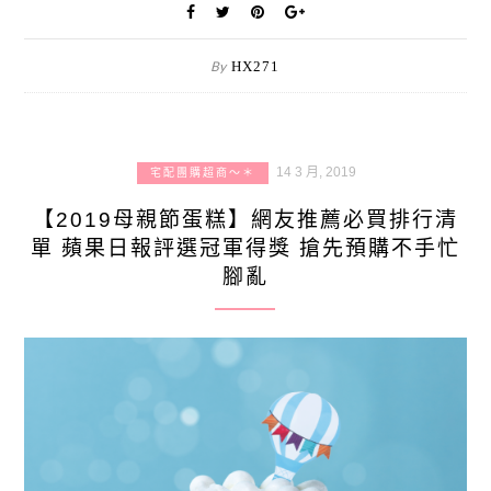
By
HX271
14 3 月, 2019
宅配團購超商～＊
【2019母親節蛋糕】網友推薦必買排行清
單 蘋果日報評選冠軍得獎 搶先預購不手忙
腳亂