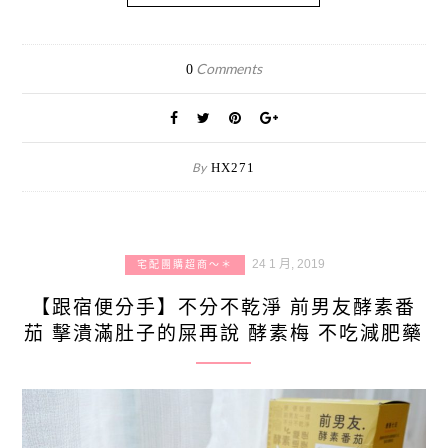
Comments
0
By
HX271
24 1 月, 2019
宅配團購超商～＊
【跟宿便分手】不分不乾淨 前男友酵素番
茄 擊潰滿肚子的屎再說 酵素梅 不吃減肥藥