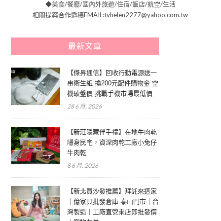
◆美食/餐廳/國內外旅遊/住宿/飯店/航空/生活
相關提案合作邀稿EMAIL:tvhelen2277@yahoo.com.tw
最新文章
【傑昇通信】回收行動電源送一
串衛生紙 換200元配件購物金 空
機破盤價 挑戰手機市場最低價
28 6 月, 2026
【新莊隱藏伴手禮】在地牛肉乾
隱身民宅，資深肉乾工廠小兔仔
牛肉乾
8 6 月, 2026
【新北買沙發推薦】拜託來這家
｜億家具批發倉庫 泰山門市｜台
灣製造｜工廠直營來店即批發價