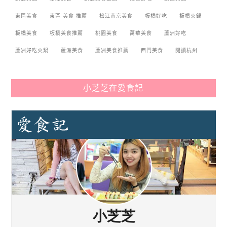
東區美食
東區 美食 推薦
松江南京美食
板橋好吃
板橋火鍋
板橋美食
板橋美食推薦
桃園美食
萬華美食
蘆洲好吃
蘆洲好吃火鍋
蘆洲美食
蘆洲美食推薦
西門美食
閱讀杭州
小芝芝在愛食記