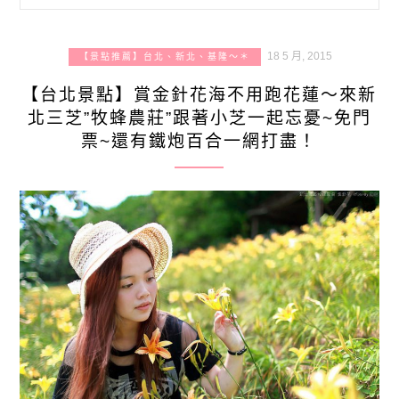
18 5 月, 2015
【景點推薦】台北、新北、基隆～＊
【台北景點】賞金針花海不用跑花蓮～來新
北三芝”牧蜂農莊”跟著小芝一起忘憂~免門
票~還有鐵炮百合一網打盡！