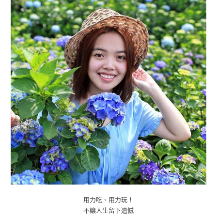
用力吃、用力玩！
不讓人生留下遺憾