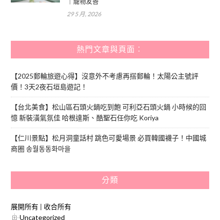
｜寵物友善
29 5 月, 2026
熱門文章與頁面︰
【2025郵輪旅遊心得】沒意外不考慮再搭郵輪！太陽公主號評
價！3天2夜石垣島遊記！
【台北美食】松山區石頭火鍋吃到飽 可利亞石頭火鍋 小時候的回
憶 新裝潢氣氛佳 哈根達斯、酷聖石任你吃 Koriya
【仁川景點】松月洞童話村 跳色可愛場景 必買韓國襪子！中國城
商圈 송월동동화마을
分類
展開所有
|
收合所有
Uncategorized