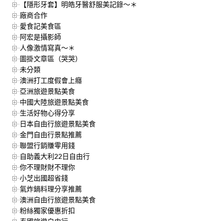
【隱形牙套】明皓牙醫舒服美記錄～＊
廠商合作
愛食記美食區
阿宏是攝影師
人像激情寫真～＊
圖掛文章區（哭哭）
未分類
澳洲打工度假會上癮
亞洲旅遊景點美食
中國大陸旅遊景點美食
生活好物心得分享
日本自由行旅遊景點美食
金門自由行景點推薦
聯盟行銷賺零用錢
自助義大利22日自由行
你不理財財不理你
小芝出國超省錢
氣炸鍋料理分享推薦
澳洲自由行旅遊景點美食
粉絲獨家優惠折扣