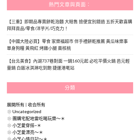
熱門文章與頁面︰
【三重】即期品專賣餅乾泡麵 大賠售 撿便宜別錯過 五折天歡喜購
拜拜貢品/零食/洋芋片/巧克力！
【中國大陸必買】零食 家樂福超市 伴手禮餅乾推薦 黃瓜味樂事
單身狗糧 黃飛紅 烤雞小腿 棗核桃
【台北美食】內湖737巷對面 一鍋160元起 必吃平價火鍋 邑元輕
量鍋 白飯冰淇淋吃到飽 捷運港墘站
分類
展開所有
|
收合所有
Uncategorized
團購宅配地雷吃喝玩樂～＊
小芝愛穿搭~＊
小芝愛漂亮～＊
小芝心情日記～＊