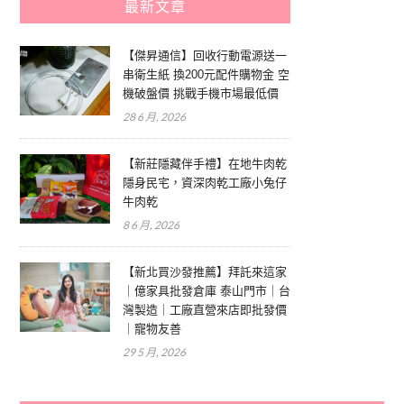
最新文章
【傑昇通信】回收行動電源送一
串衛生紙 換200元配件購物金 空
機破盤價 挑戰手機市場最低價
28 6 月, 2026
【新莊隱藏伴手禮】在地牛肉乾
隱身民宅，資深肉乾工廠小兔仔
牛肉乾
8 6 月, 2026
【新北買沙發推薦】拜託來這家
｜億家具批發倉庫 泰山門市｜台
灣製造｜工廠直營來店即批發價
｜寵物友善
29 5 月, 2026