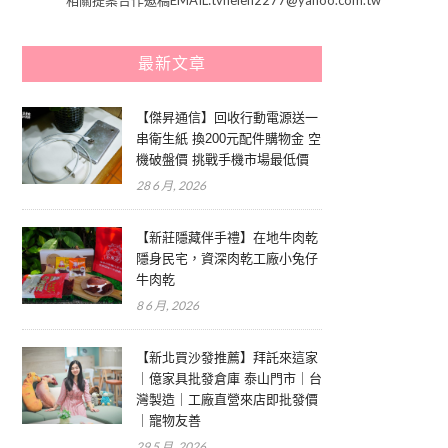
最新文章
【傑昇通信】回收行動電源送一
串衛生紙 換200元配件購物金 空
機破盤價 挑戰手機市場最低價
28 6 月, 2026
【新莊隱藏伴手禮】在地牛肉乾
隱身民宅，資深肉乾工廠小兔仔
牛肉乾
8 6 月, 2026
【新北買沙發推薦】拜託來這家
｜億家具批發倉庫 泰山門市｜台
灣製造｜工廠直營來店即批發價
｜寵物友善
29 5 月, 2026