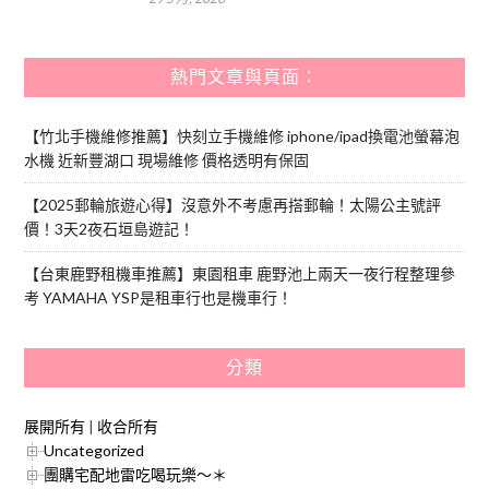
熱門文章與頁面︰
【竹北手機維修推薦】快刻立手機維修 iphone/ipad換電池螢幕泡
水機 近新豐湖口 現場維修 價格透明有保固
【2025郵輪旅遊心得】沒意外不考慮再搭郵輪！太陽公主號評
價！3天2夜石垣島遊記！
【台東鹿野租機車推薦】東園租車 鹿野池上兩天一夜行程整理參
考 YAMAHA YSP是租車行也是機車行！
分類
展開所有
|
收合所有
Uncategorized
團購宅配地雷吃喝玩樂～＊