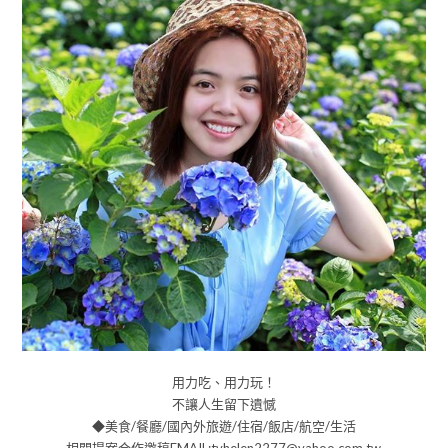
用力吃、用力玩！
不讓人生留下遺憾
◆美食/餐廳/國內外旅遊/住宿/飯店/航空/生活
相關提案合作邀稿EMAIL:tvhelen2277@yahoo.com.tw