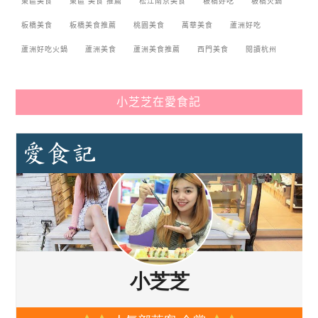
東區美食
東區 美食 推薦
松江南京美食
板橋好吃
板橋火鍋
板橋美食
板橋美食推薦
桃園美食
萬華美食
蘆洲好吃
蘆洲好吃火鍋
蘆洲美食
蘆洲美食推薦
西門美食
閱讀杭州
小芝芝在愛食記