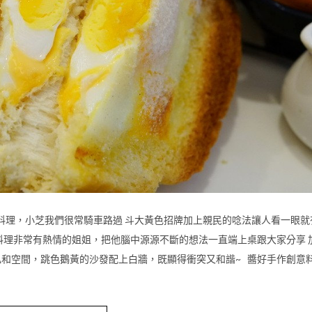
理，小芝我們很常騎車路過 斗大黃色招牌加上親民的唸法讓人看一眼就
料理非常有熱情的姐姐，把他腦中源源不斷的想法一直端上桌跟大家分享 
和空間，跳色鵝黃的沙發配上白牆，既顯得衝突又和諧~ 醬好手作創意