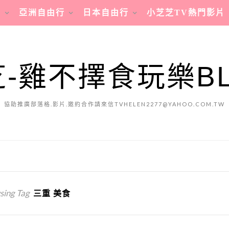
行
亞洲自由行
日本自由行
小芝芝TV熱門影片
-雞不擇食玩樂B
協助推廣部落格.影片.邀約合作請來信TVHELEN2277@YAHOO.COM.TW
sing Tag
三重 美食