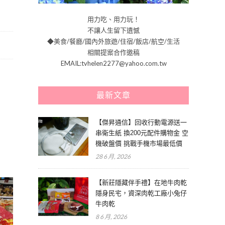
用力吃、用力玩！
不讓人生留下遺憾
◆美食/餐廳/國內外旅遊/住宿/飯店/航空/生活
相關提案合作邀稿
EMAIL:tvhelen2277@yahoo.com.tw
最新文章
【傑昇通信】回收行動電源送一
串衛生紙 換200元配件購物金 空
機破盤價 挑戰手機市場最低價
28 6 月, 2026
【新莊隱藏伴手禮】在地牛肉乾
隱身民宅，資深肉乾工廠小兔仔
牛肉乾
8 6 月, 2026