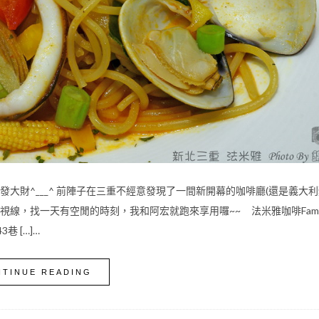
財^___^ 前陣子在三重不經意發現了一間新開幕的咖啡廳(還是義大利
線，找一天有空閒的時刻，我和阿宏就跑來享用囉~~ 法米雅咖啡Famigl
巷 […]…
TINUE READING