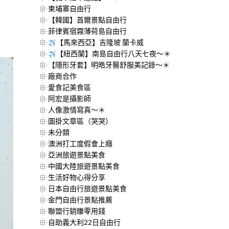
柬埔寨自由行
【韓國】首爾景點自由行
菲律賓宿霧薄荷島自由行
【馬來西亞】吉隆坡 蘭卡威
【紐西蘭】南島自由行八天七夜～＊
【隱形牙套】明皓牙醫舒服美記錄～＊
廠商合作
愛食記美食區
阿宏是攝影師
人像激情寫真～＊
圖掛文章區（哭哭）
未分類
澳洲打工度假會上癮
亞洲旅遊景點美食
中國大陸旅遊景點美食
生活好物心得分享
日本自由行旅遊景點美食
金門自由行景點推薦
聯盟行銷賺零用錢
自助義大利22日自由行