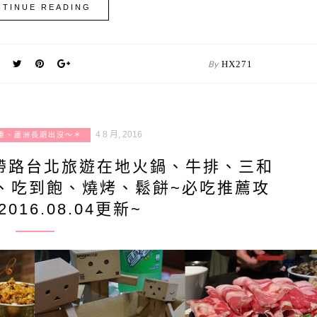
TINUE READING
By
HX271
4 8 月, 2016
重、蘆洲長期出沒～＊
帶路台北旅遊在地火鍋、牛排、三和
、吃到飽、燒烤、鬆餅~必吃推薦攻
016.08.04更新~