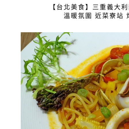
【台北美食】三重義大利
溫暖氛圍 近菜寮站 炸