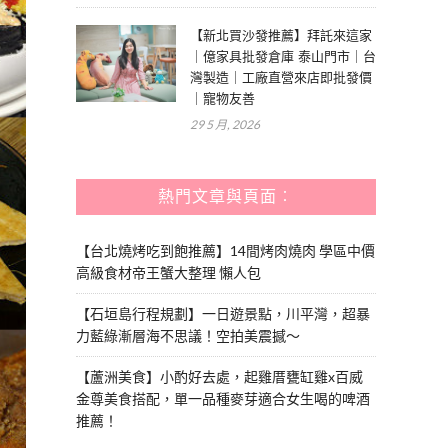
【新北買沙發推薦】拜託來這家
｜億家具批發倉庫 泰山門市｜台
灣製造｜工廠直營來店即批發價
｜寵物友善
29 5 月, 2026
熱門文章與頁面︰
【台北燒烤吃到飽推薦】14間烤肉燒肉 學區中價
高級食材帝王蟹大整理 懶人包
【石垣島行程規劃】一日遊景點，川平灣，超暴
力藍綠漸層海不思議！空拍美震撼～
【蘆洲美食】小酌好去處，起雞厝甕缸雞x百威
金尊美食搭配，單一品種麥芽適合女生喝的啤酒
推薦！