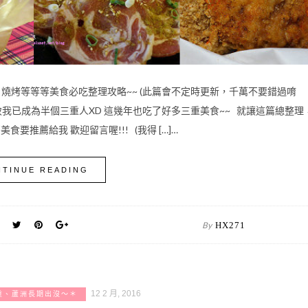
燒烤等等等美食必吃整理攻略~~ (此篇會不定時更新，千萬不要錯過唷
係導致我已成為半個三重人XD 這幾年也吃了好多三重美食~~ 就讓這篇總整理
要推薦給我 歡迎留言喔!!! (我得 […]…
TINUE READING
By
HX271
12 2 月, 2016
重、蘆洲長期出沒～＊