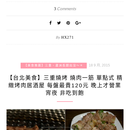
Comments
3
By
HX271
18 9 月, 2015
【美食推薦】三重、蘆洲長期出沒～＊
【台北美食】三重燒烤 燒肉一筋 單點式 精
緻烤肉居酒屋 每盤最貴120元 晚上才營業
宵夜 非吃到飽