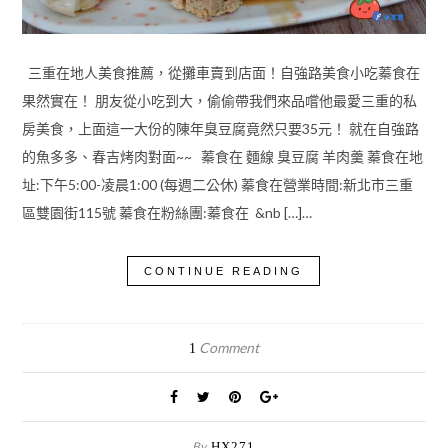
三重在地人美食推薦，從攤車賣到店面！自強路美食小吃蓁食在
果然實在！ 朋友從小吃到大，偷偷帶我們來品嚐他最愛三重的私
房美食，上面這一大份的陳年臭豆腐竟然只要35元！ 就在自強路
的魚多多、春吉烤肉對面~~ 蓁食在 麵線 臭豆腐 羊肉羹 蓁食在地
址:下午5:00-凌晨1:00 (每週二公休) 蓁食在營業時間:新北市三重
區雙園街115號 蓁食在粉絲團:蓁食在 &nb […]…
CONTINUE READING
Comment
1
By
HX271