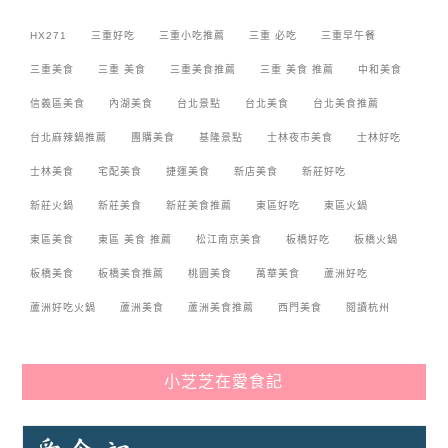
HX271
三重好吃
三重小吃推薦
三重 必吃
三重早午餐
三重美食
三重 美食
三重美食推薦
三重 美食 推薦
中和美食
信義區美食
內湖美食
台北景點
台北美食
台北美食推薦
台北麻辣鍋推薦
團購美食
基隆景點
士林夜市美食
士林好吃
士林美食
宅配美食
捷運美食
新店美食
新莊好吃
新莊火鍋
新莊美食
新莊美食推薦
東區好吃
東區火鍋
東區美食
東區 美食 推薦
松江南京美食
板橋好吃
板橋火鍋
板橋美食
板橋美食推薦
桃園美食
萬華美食
蘆洲好吃
蘆洲好吃火鍋
蘆洲美食
蘆洲美食推薦
西門美食
閱讀杭州
小芝芝在愛食記