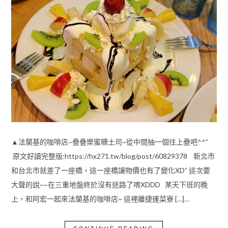
▲法蘭基的咖啡店~疊疊樂蜜糖土司~從中間抽一個往上疊吧^^”
原文好讀完整版:https://hx271.tw/blog/post/60829378 新北市
和台北市就差了一座橋，這一座橋讓物價也有了變化XD” 這次要
大聲的說~~在三重地盤終於沒有迷路了唷XDDD 某天下班的晚
上，和阿宏一起來法蘭基的咖啡店~ 這裡離捷運菜寮 […]…