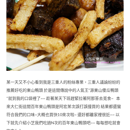
某一天又不小心看到我是三重人的粉絲專業，三重人議論紛紛的
推薦好吃的東山鴨頭 於是這間傳說中的人氣王”源東山傻瓜鴨頭
“就到我的口袋裡了~~ 趁著某天下班趕緊拉著阿那答去覓食~ 本
來大仁街這間百年東山鴨頭是阿宏某次誤打誤撞買的 結果都還蠻
符合我們的口味~大概也買快10來次啦~ 還好都離家裡很近~~ 以
下就先介紹小芝我們吃過N次的百年東山鴨頭吧~~ 每每想吃就會