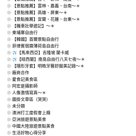
【景點推薦】雲林、嘉義、台南～＊
【景點推薦】高雄、屏東～＊
【景點推薦】宜蘭、花蓮、台東～＊
【機車壯舉遊記】～＊
柬埔寨自由行
【韓國】首爾景點自由行
菲律賓宿霧薄荷島自由行
【馬來西亞】吉隆坡 蘭卡威
【紐西蘭】南島自由行八天七夜～＊
【隱形牙套】明皓牙醫舒服美記錄～＊
廠商合作
愛食記美食區
阿宏是攝影師
人像激情寫真～＊
圖掛文章區（哭哭）
未分類
澳洲打工度假會上癮
亞洲旅遊景點美食
中國大陸旅遊景點美食
生活好物心得分享