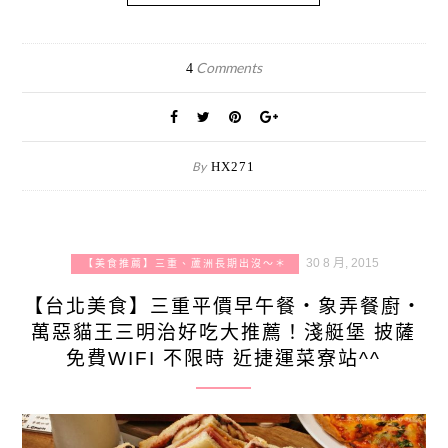
Comments
4
By
HX271
30 8 月, 2015
【美食推薦】三重、蘆洲長期出沒～＊
【台北美食】三重平價早午餐‧象弄餐廚‧
萬惡貓王三明治好吃大推薦！淺艇堡 披薩
免費WIFI 不限時 近捷運菜寮站^^