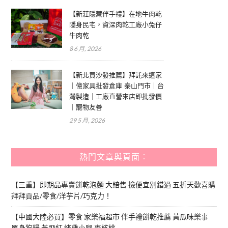
【新莊隱藏伴手禮】在地牛肉乾
隱身民宅，資深肉乾工廠小兔仔
牛肉乾
8 6 月, 2026
【新北買沙發推薦】拜託來這家
｜億家具批發倉庫 泰山門市｜台
灣製造｜工廠直營來店即批發價
｜寵物友善
29 5 月, 2026
熱門文章與頁面︰
【三重】即期品專賣餅乾泡麵 大賠售 撿便宜別錯過 五折天歡喜購
拜拜貢品/零食/洋芋片/巧克力！
【中國大陸必買】零食 家樂福超市 伴手禮餅乾推薦 黃瓜味樂事
單身狗糧 黃飛紅 烤雞小腿 棗核桃