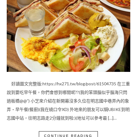
好讀圖文完整版:https://hx271.tw/blog/post/61504735 在三重
說到要吃早午餐，你們會想到哪間呢??(我的笨頭腦似乎腦海只閃
過板橋@@”) 小芝來介紹在新開幕沒多久位在明志國中巷弄內的象
弄‧早午餐(餐廚)(我在繞口令XD) 外地來的朋友可以騎UBIKE到明
志國中站，往明志路走2分鐘就到啦:)(地址可以參考最 […]…
CONTINUE READING