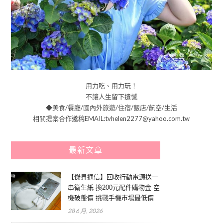
用力吃、用力玩！
不讓人生留下遺憾
◆美食/餐廳/國內外旅遊/住宿/飯店/航空/生活
相關提案合作邀稿EMAIL:tvhelen2277@yahoo.com.tw
最新文章
【傑昇通信】回收行動電源送一
串衛生紙 換200元配件購物金 空
機破盤價 挑戰手機市場最低價
28 6 月, 2026