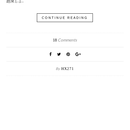
跑來 […]…
CONTINUE READING
Comments
18
By
HX271