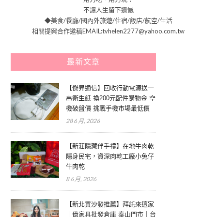
不讓人生留下遺憾
◆美食/餐廳/國內外旅遊/住宿/飯店/航空/生活
相關提案合作邀稿EMAIL:tvhelen2277@yahoo.com.tw
最新文章
【傑昇通信】回收行動電源送一
串衛生紙 換200元配件購物金 空
機破盤價 挑戰手機市場最低價
28 6 月, 2026
【新莊隱藏伴手禮】在地牛肉乾
隱身民宅，資深肉乾工廠小兔仔
牛肉乾
8 6 月, 2026
【新北買沙發推薦】拜託來這家
｜億家具批發倉庫 泰山門市｜台