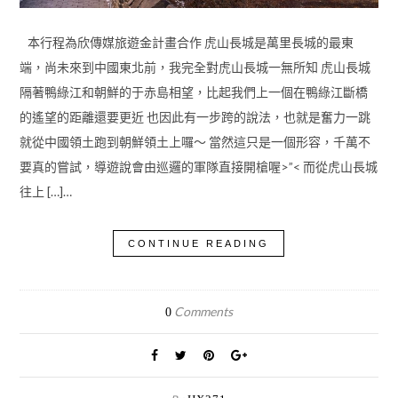
本行程為欣傳媒旅遊金計畫合作 虎山長城是萬里長城的最東
端，尚未來到中國東北前，我完全對虎山長城一無所知 虎山長城
隔著鴨綠江和朝鮮的于赤島相望，比起我們上一個在鴨綠江斷橋
的遙望的距離還要更近 也因此有一步跨的說法，也就是奮力一跳
就從中國領土跑到朝鮮領土上囉～ 當然這只是一個形容，千萬不
要真的嘗試，導遊說會由巡邏的軍隊直接開槍喔>”< 而從虎山長城
往上 […]…
CONTINUE READING
Comments
0