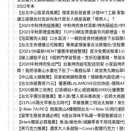
2022年末
【台北中山區家具推薦】億家具批發倉庫 沙發MIT工廠 客製平
讓立達徵信社告訴你為什麼女人總是喜歡「壞男人」？
【2021中秋烤肉組推薦】中秋烤肉食材清單/烤肉箱組合/中秋
【2021中秋節禮盒推薦】TOP10網友票選最夯月餅禮盒，
【泡菜豬肉火鍋】口水直流！一鍋到底食材通通放下去超簡單～
【台北生命禮儀公司推薦】專業處理後事合法葬儀社/流程費用公
【2021/08最新IRENT優惠序號總整理】首次免費送租車1小
【線上課程平台】5個熱門學習管道，含折扣優惠碼，學習永遠
【2020中秋烤肉免出門】台畜烤肉組宅配送到家 小家庭烤肉食
媽！我把潑墨山水畫吃下肚了～墨戲仙草！故宮黑丸嫩仙草聯名
【中山區火鍋推薦】蒜香蛤蜊鍋物激推！隱鍋巷內超低調～走
【台北快遞費用75元】優惠碼LALAMOVE拉拉快送~隨時APP
【2020振興三倍券】訂房網站+安心旅遊補助2000元優惠整理
【台北平價住宿推薦】單人房/雙人房谷墨商旅，近師大商圈/
【21PLUS陽光早餐台北時代】早餐推薦三明治太無聊！來份
【i-Ride TAIPEI】微風南山6樓翱翔台北～i-Ride 5D飛
【留學生簡易食譜必帶】8道台灣味不私藏～零廚藝都成功！萬
【iHerb獨家必買推薦】魚油/維他命/減醣零食不用找美國代購
【黑巧克力推薦】濃厚大人系甜點～Cona’s妮娜巧克力！辦