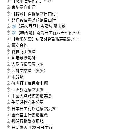
【機車壯舉遊記】～＊
柬埔寨自由行
【韓國】首爾景點自由行
菲律賓宿霧薄荷島自由行
【馬來西亞】吉隆坡 蘭卡威
【紐西蘭】南島自由行八天七夜～＊
【隱形牙套】明皓牙醫舒服美記錄～＊
廠商合作
愛食記美食區
阿宏是攝影師
人像激情寫真～＊
圖掛文章區（哭哭）
未分類
澳洲打工度假會上癮
亞洲旅遊景點美食
中國大陸旅遊景點美食
生活好物心得分享
日本自由行旅遊景點美食
金門自由行景點推薦
聯盟行銷賺零用錢
自助義大利22日自由行