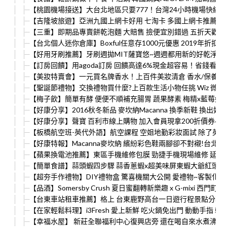
【桃園機場接送】大台北地區只要777！台灣24小時機場快綫 
【吉隆坡旅遊】亞洲九國上網卡好用 七淘卡 多國上網卡推薦 
【三重】即期品專賣餅乾泡麵 大賠售 撿便宜別錯過 五折天歡喜購
【台北個人迷你倉庫】Boxful任意存1000元優惠 2019年折
【好用牙刷推薦】牙刷週拋MIT薩寶悠~週週都用新的好乾淨~ 
【訂房回饋】用agoda訂房 回饋高達6%現金超容易！省錢看這裡 加入
【美妝特賣會】一元買名牌香水！上百件美妝清倉 香水/保養品/專櫃
【聖誕節禮物】交換禮物買什麼?上百款生活小物任挑 Wiz 微禮
【梅子飲】簡單有酵 便便不順補充腸胃 蔬果酵素 梅精x藍莓好
【好康分享】2016秋冬新品 麥坎納Macanna 換季新鞋 換出好心
【好康分享】聲寶 百利市線上購物 加入會員現拿200折價券~
【板橋航空班-英代外語】航空課程 空姐地勤彩妝面試 除了英
【好康特報】Macanna麥坎納 繽紛彩色鞋兩腳卻不對襯!台北彌賽
【蘋果換電池推薦】東區手機維修包膜 勁捷手機現場維修 延長
【簡單食譜】蒜頭蝦四步驟 蒜香蔥蝦x超美味屏東蝦大爺紅頭母
【超夯手作禮物】DIY禮物盒 驚喜機關大公開 愛禮物~客製化禮物
【品酒】Somersby Crush 夏日蜜翻轉新樂趣 x G-mixi 西門町
【台東車站租車推薦】格上 台東鹿野高台一日遊行程景點分享 含全
【在家輕鬆料理】i3Fresh 愛上新鮮 吃火鍋免出門 動動手指
【幸福水屋】 新莊全聯福利中心復興店旁 還在喝自來水煮沸的