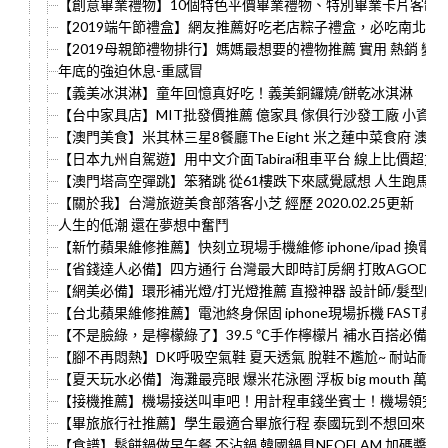
【創意畢業禮物】10個特色平價畢業禮物、特別畢業卡片客制
【2019端午節禮盒】網友推薦好吃老店粽子禮盒，必吃南北
【2019母親節禮物排行】媽媽最想要的禮物推薦 實用 熱銷 變年
年底的強迫休息-重感冒
【義美冰淇淋】童年回憶真好吃！義美銅鑼燒/餅乾冰淇淋
【台中家具店】MIT批發價推薦 億家具 傢俱行沙發工廠 小資
【澳門美食】米其林三星8餐廳The Eight 米之蓮中菜食府 
【日本九州自駕遊】用中文介面Tabirai租車平台 線上比價超
【澳門塔高空彈跳】笨豬跳 從61樓跌下來感覺感想 人生跑馬燈
【關於我】台灣旅遊美食部落客小芝 經歷 2020.02.25更新
人生的低潮 還在夢想中奮鬥
【新竹蘋果維修推薦】快刻立現場手機維修 iphone/ipad 換
【省錢達人必備】四方通行 台灣最大即時訂房網 打敗AGODA
【網美必備】環形補光燈/打光燈推薦 直撥神器 設計師/髮型師/新秘
【台北蘋果維修推薦】電池終身保固 iphone現場拆機 FAST
【不是臉綠，是檸檬綠了】39.5 ℃手作檸檬片 補水百搭必備 
【腳不再悶熱】DK呼吸空氣鞋 夏天透氣 脫鞋不尷尬~ 耐站耐走
【夏天玩水必備】海灘最亮眼 爆米花泳圈 浮板 big mouth 萬
【接機推薦】機場接送叫車吧！用計程車錢坐賓士！機場領完行李再
【畢旅旅行社推薦】學生最適合畢旅行程 泰國玩到不想回來 品
【食譜】鬆餅鍋做早午餐 不沾鍋 韓國鍋具 NEOFLAM 加碼醬燒