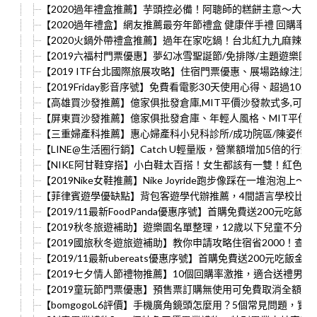
【2020過年禮盒推薦】芋頭控必備！阿聰師的糕餅主意～大甲
【2020過年禮盒】網友推薦最夯年節禮盒 健康伴手禮 回購率
【2020火鍋外帶禮盒推薦】過年在家吃鍋！台北紅九九麻辣鍋
【2019六福村門票優惠】夢幻冰雪聖誕節/免排隊/主題遊樂園
【2019 ITF台北國際旅展攻略】住宿門票優惠、展場路線
【2019Friday影音序號】免費看電影30天使用心得、超過1
【高雄買沙發推薦】億家俱批發倉庫,MIT平價沙發款式多,可分
【屏東買沙發推薦】億家俱批發倉庫、年輕人風格、MIT平價
【三重婦產科推薦】惠心婦產科小兒科診所/成功院區/陳姿伶女醫
【LINE@生活圈行銷】Catch U輕量版，營業額增加5倍的行
【NIKE阿甘鞋穿搭】小白鞋太百搭！女生都該有一雙！紅色簡
【2019Nike女鞋推薦】Nike Joyride跑步像踩在一堆泡泡上
【菲律賓遊學優缺點】背包客遊學代辦推薦，4間語言學校比較
【2019/11最新FoodPanda優惠序號】首購免費送200
【2019秋冬旅遊補助】遊樂園名單整理，12歲以下兒童不分
【2019國旅秋冬遊旅遊補助】教你申請攻略住宿省2000！查詢
【2019/11最新ubereats優惠序號】首購免費送200元吃飯
【2019七夕情人節禮物推薦】10個回購率激推，適合送禮男女
【2019童玩節門票優惠】預售票訂購無使用可免費取消全額退款
【bomgogoL6評價】手機廣角鏡頭怎麼用？5個常見問題，實