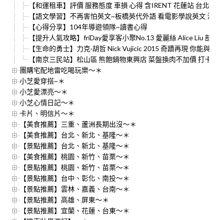
【和運租車】評價 服務態度 車損 心得 含IRENT 花蓮站 台北總
【語文學習】不再害怕英文~板橋英代外語 看電影學說英文 沒時間
【心得分享】104年導遊領隊~讀書心得
【提升人氣攻略】friDay愛享客小聚No.13 愛麗絲 Alice Liu
【生命的勇士】力克·胡哲 Nick Vujicic 2015 奇蹟再現 你能與眾不同 
【南京三民站】松山區 熊飽鍋物東興店 菜盤換肉不加價 打卡再
團購宅配地雷吃喝玩樂～＊
小芝愛穿搭~＊
小芝愛漂亮～＊
小芝心情日記～＊
卡片、明信片～＊
【美食推薦】三重、蘆洲長期出沒～＊
【美食推薦】台北、新北、基隆～＊
【景點推薦】台北、新北、基隆～＊
【美食推薦】桃園、新竹、苗栗～＊
【景點推薦】桃園、新竹、苗栗～＊
【景點推薦】台中、彰化、南投～＊
【景點推薦】雲林、嘉義、台南～＊
【景點推薦】高雄、屏東～＊
【景點推薦】宜蘭、花蓮、台東～＊