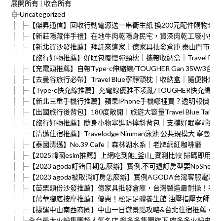
展開所有
|
收合所有
Uncategorized
【傑昇通信】回收行動電源送一串衛生紙 換200元配件購物金 
【新莊隱藏伴手禮】在地牛肉乾隱身民宅，資深肉乾工廠小兔
【新北買沙發推薦】拜託來這家｜億家具批發倉庫 泰山門市｜
【旅行好物推薦】好眠包覆慢彈頸枕｜攜帶收納盒｜Travel Blue T
【充電頭推薦】自帶Type-c伸縮線/TOUGHER Gan 35W/3
【去曼谷旅行必帶】Travel Blue寧靜頸枕｜收納盒｜隨便掛超
【Type-c快充線推薦】充電線優雅不凌亂/TOUGHER快充編
【新北三重手機行推薦】蘋果iPhone手機哪裡買？透明報價
【出國旅行後背包】180度敞開｜旅遊大容量Travel Blue Tai
【旅行好物推薦】隨身小物塞進防摔斜背包｜支撐好眠寧靜頸枕｜Travel
【清邁住宿推薦】Travelodge Nimman泳池 公共規模大 寧曼
【泰國清邁】No.39 Cafe｜森林湖水系｜老牌網紅咖啡廳
【2025韓國esim推薦】上網吃到飽_釜山_實測比較 掃碼即用 
【2023 agoda訂錯日期怎麼辦】實例.不可退訂房型要NoSh
【2023 agoda被取消訂房怎麼辦】實例AGODA台灣客服
【苗栗頭份沙發推薦】億家具批發倉庫，台灣製造最耐操！平
【萬華腳底按摩推薦】優惠！松足足體養生館 油壓指壓女師傅 
【捷運中山南西商圈】中山一日遊景點攻略&台北住宿推薦，誠
全台最大火鍋集團超人氣名店 樂多多集團旗下 肉多多火鍋來桃