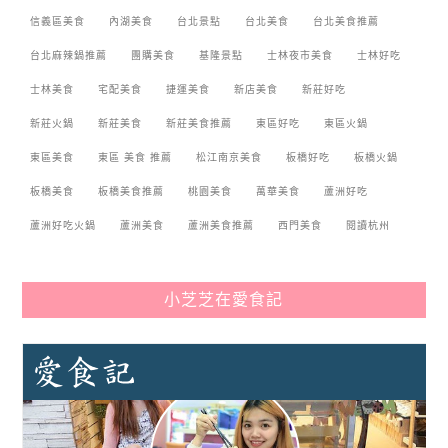
信義區美食
內湖美食
台北景點
台北美食
台北美食推薦
台北麻辣鍋推薦
團購美食
基隆景點
士林夜市美食
士林好吃
士林美食
宅配美食
捷運美食
新店美食
新莊好吃
新莊火鍋
新莊美食
新莊美食推薦
東區好吃
東區火鍋
東區美食
東區 美食 推薦
松江南京美食
板橋好吃
板橋火鍋
板橋美食
板橋美食推薦
桃園美食
萬華美食
蘆洲好吃
蘆洲好吃火鍋
蘆洲美食
蘆洲美食推薦
西門美食
閱讀杭州
小芝芝在愛食記