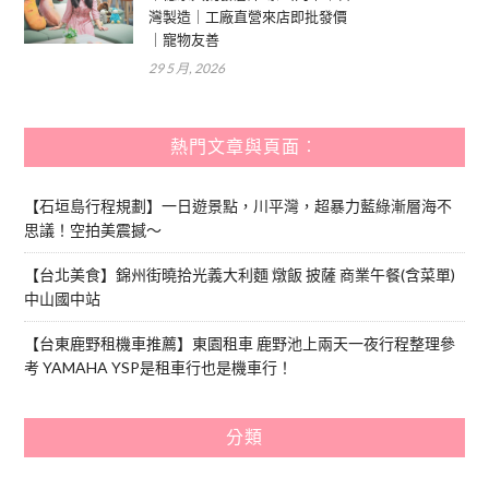
灣製造｜工廠直營來店即批發價
｜寵物友善
29 5 月, 2026
熱門文章與頁面︰
【石垣島行程規劃】一日遊景點，川平灣，超暴力藍綠漸層海不
思議！空拍美震撼～
【台北美食】錦州街曉拾光義大利麵 燉飯 披薩 商業午餐(含菜單)
中山國中站
【台東鹿野租機車推薦】東園租車 鹿野池上兩天一夜行程整理參
考 YAMAHA YSP是租車行也是機車行！
分類