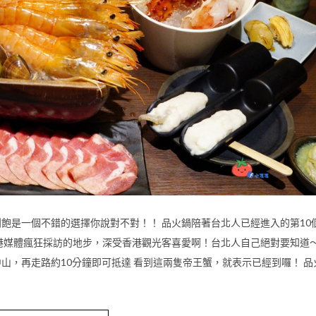
飽是一個不錯的選擇你說對不對！！ 品火鍋陪著台北人已經進入的第10
港媒體瘋狂採訪的地步，深受香港觀光客喜愛啊！台北人自己絕對要知道～
山，再走路約10分鐘即可抵達 看到這兩隻帝王蟹，就表示已經到囉！ 品