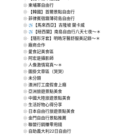
柬埔寨自由行
【韓國】首爾景點自由行
菲律賓宿霧薄荷島自由行
【馬來西亞】吉隆坡 蘭卡威
【紐西蘭】南島自由行八天七夜～＊
【隱形牙套】明皓牙醫舒服美記錄～＊
廠商合作
愛食記美食區
阿宏是攝影師
人像激情寫真～＊
圖掛文章區（哭哭）
未分類
澳洲打工度假會上癮
亞洲旅遊景點美食
中國大陸旅遊景點美食
生活好物心得分享
日本自由行旅遊景點美食
金門自由行景點推薦
聯盟行銷賺零用錢
自助義大利22日自由行