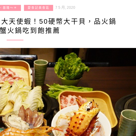
7 5 月, 2020
、基隆～＊
愛食記美食區
掌大天使蝦！50硬幣大干貝，品火鍋
蟹火鍋吃到飽推薦