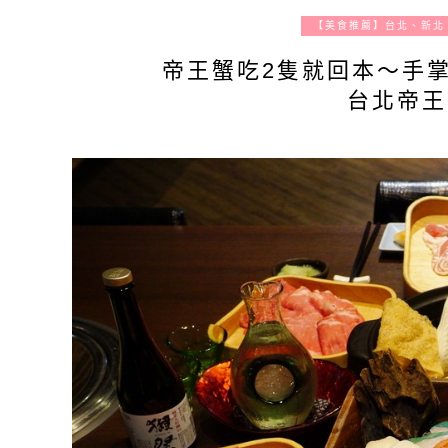
【美食推薦】台北、新北
帝王蟹吃2隻就回本～手
台北帝王