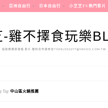
行
亞洲自由行
日本自由行
小芝芝TV熱門影片
-雞不擇食玩樂B
協助推廣部落格.影片.邀約合作請來信TVHELEN2277@YAHOO.COM.TW
g Tag
中山區火鍋推薦