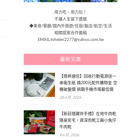
用力吃、用力玩！
不讓人生留下遺憾
◆美食/餐廳/國內外旅遊/住宿/飯店/航空/生活
相關提案合作邀稿
EMAIL:tvhelen2277@yahoo.com.tw
最新文章
【傑昇通信】回收行動電源送一
串衛生紙 換200元配件購物金 空
機破盤價 挑戰手機市場最低價
28 6 月, 2026
【新莊隱藏伴手禮】在地牛肉乾
隱身民宅，資深肉乾工廠小兔仔
牛肉乾
8 6 月, 2026