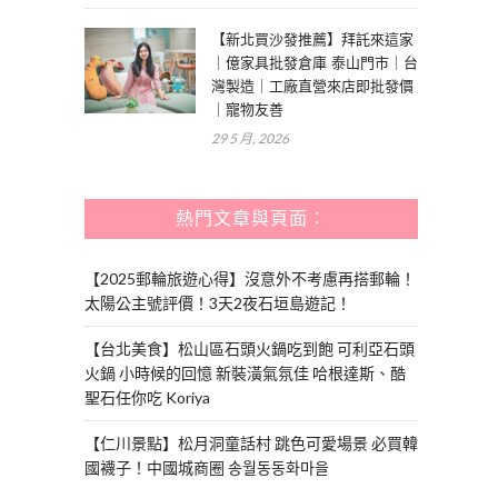
【新北買沙發推薦】拜託來這家
｜億家具批發倉庫 泰山門市｜台
灣製造｜工廠直營來店即批發價
｜寵物友善
29 5 月, 2026
熱門文章與頁面︰
【2025郵輪旅遊心得】沒意外不考慮再搭郵輪！
太陽公主號評價！3天2夜石垣島遊記！
【台北美食】松山區石頭火鍋吃到飽 可利亞石頭
火鍋 小時候的回憶 新裝潢氣氛佳 哈根達斯、酷
聖石任你吃 Koriya
【仁川景點】松月洞童話村 跳色可愛場景 必買韓
國襪子！中國城商圈 송월동동화마을