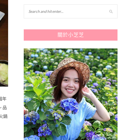
關於小芝芝
個年
 品
火鍋