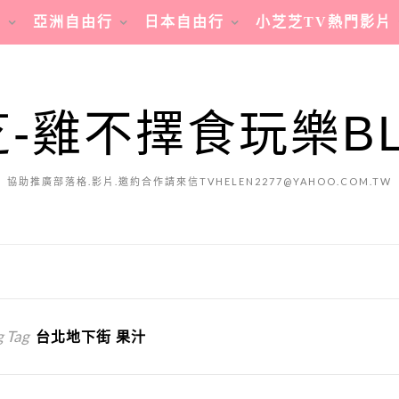
行
亞洲自由行
日本自由行
小芝芝TV熱門影片
-雞不擇食玩樂B
協助推廣部落格.影片.邀約合作請來信TVHELEN2277@YAHOO.COM.TW
 Tag
台北地下街 果汁