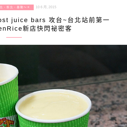
10 6 月, 2015
北、新北、基隆～＊
 juice bars 攻台~台北站前第一
enRice新店快閃祕密客