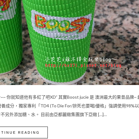
知道他有多紅了吧XD” 其實Boost jucie 是 澳洲最大的果昔品牌~ 
，獨家專利「TD4 (To Die For/拚死也要喝)優格」強調使用98%
另外添加糖、水。 目前由亞都麗緻集團旗下亞緻 […]…
TINUE READING