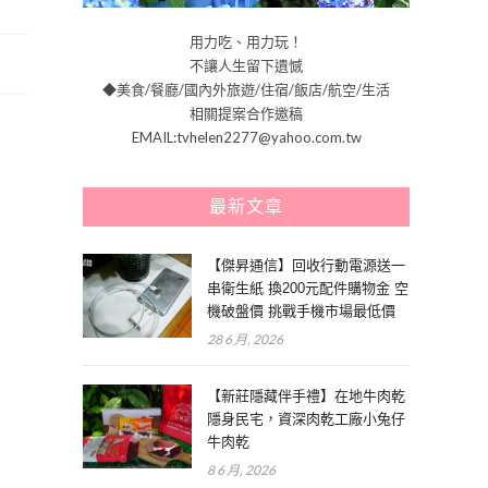
用力吃、用力玩！
不讓人生留下遺憾
◆美食/餐廳/國內外旅遊/住宿/飯店/航空/生活
相關提案合作邀稿
EMAIL:tvhelen2277@yahoo.com.tw
最新文章
【傑昇通信】回收行動電源送一
串衛生紙 換200元配件購物金 空
機破盤價 挑戰手機市場最低價
28 6 月, 2026
【新莊隱藏伴手禮】在地牛肉乾
隱身民宅，資深肉乾工廠小兔仔
牛肉乾
8 6 月, 2026