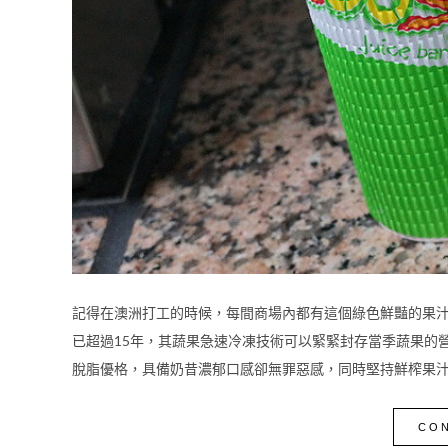
記得在澳洲打工的時候，每間商場內都有這個綠色鮮豔的果汁~~ 你就
已超過15年，其蔬果急速冷凍技術可以緊緊封存當季蔬果的營養成分
脫脂優格，具備奶昔濃郁口感卻無罪惡感，同時堅持鮮榨果汁不
CON