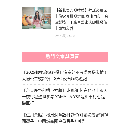
【新北買沙發推薦】拜託來這家
｜億家具批發倉庫 泰山門市｜台
灣製造｜工廠直營來店即批發價
｜寵物友善
29 5 月, 2026
熱門文章與頁面︰
【2025郵輪旅遊心得】沒意外不考慮再搭郵輪！
太陽公主號評價！3天2夜石垣島遊記！
【台東鹿野租機車推薦】東園租車 鹿野池上兩天
一夜行程整理參考 YAMAHA YSP是租車行也是
機車行！
【仁川景點】松月洞童話村 跳色可愛場景 必買韓
國襪子！中國城商圈 송월동동화마을