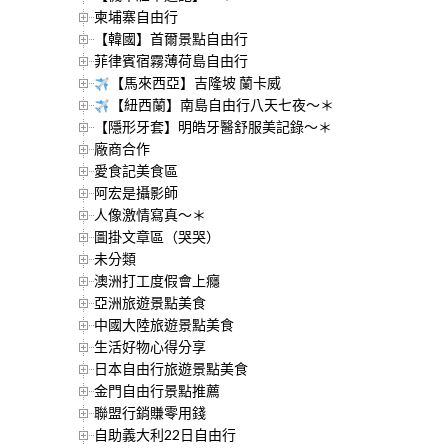
柬埔寨自由行
【韓國】首爾景點自由行
菲律賓宿霧薄荷島自由行
【馬來西亞】吉隆坡 蘭卡威
【紐西蘭】南島自由行八天七夜～＊
【隱形牙套】明皓牙醫舒服美記錄～＊
廠商合作
愛食記美食區
阿宏是攝影師
人像激情寫真～＊
圖掛文章區（哭哭）
未分類
澳洲打工度假會上癮
亞洲旅遊景點美食
中國大陸旅遊景點美食
生活好物心得分享
日本自由行旅遊景點美食
金門自由行景點推薦
聯盟行銷賺零用錢
自助義大利22日自由行