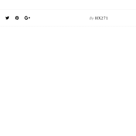
By
HX271