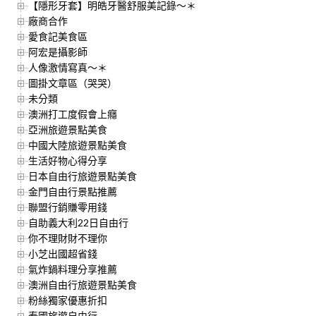
【隱形牙套】明皓牙醫舒服美記錄～＊
廠商合作
愛食記美食區
阿宏是攝影師
人像激情寫真～＊
圖掛文章區（哭哭）
未分類
澳洲打工度假會上癮
亞洲旅遊景點美食
中國大陸旅遊景點美食
生活好物心得分享
日本自由行旅遊景點美食
金門自由行景點推薦
聯盟行銷賺零用錢
自助義大利22日自由行
你不理財財不理你
小芝出國超省錢
氣炸鍋料理分享推薦
澳洲自由行旅遊景點美食
粉絲獨家優惠折扣
泰國旅遊自由行