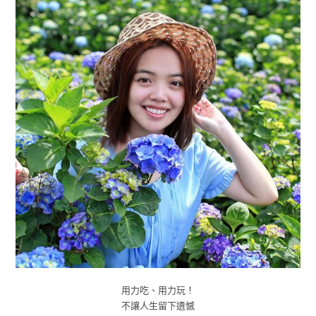
用力吃、用力玩！
不讓人生留下遺憾