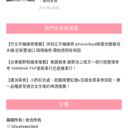
｜寵物友善
29 5 月, 2026
熱門文章與頁面︰
【竹北手機維修推薦】快刻立手機維修 iphone/ipad換電池螢幕泡
水機 近新豐湖口 現場維修 價格透明有保固
【台東鹿野租機車推薦】東園租車 鹿野池上兩天一夜行程整理參
考 YAMAHA YSP是租車行也是機車行！
【蘆洲美食】小酌好去處，起雞厝甕缸雞x百威金尊美食搭配，單
一品種麥芽適合女生喝的啤酒推薦！
分類
展開所有
|
收合所有
Uncategorized