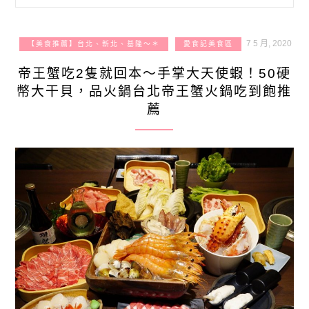
7 5 月, 2020
【美食推薦】台北、新北、基隆～＊
愛食記美食區
帝王蟹吃2隻就回本～手掌大天使蝦！50硬
幣大干貝，品火鍋台北帝王蟹火鍋吃到飽推
薦