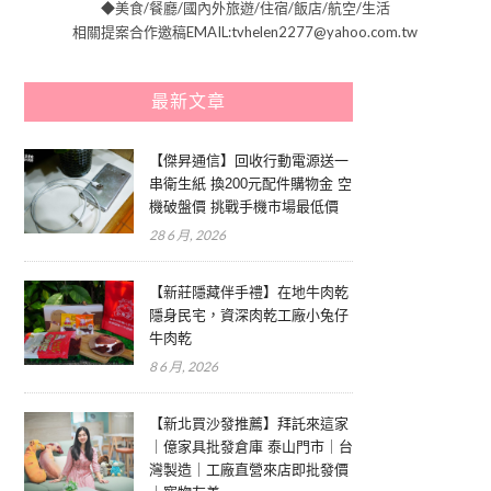
◆美食/餐廳/國內外旅遊/住宿/飯店/航空/生活
相關提案合作邀稿EMAIL:tvhelen2277@yahoo.com.tw
最新文章
【傑昇通信】回收行動電源送一
串衛生紙 換200元配件購物金 空
機破盤價 挑戰手機市場最低價
28 6 月, 2026
【新莊隱藏伴手禮】在地牛肉乾
隱身民宅，資深肉乾工廠小兔仔
牛肉乾
8 6 月, 2026
【新北買沙發推薦】拜託來這家
｜億家具批發倉庫 泰山門市｜台
灣製造｜工廠直營來店即批發價