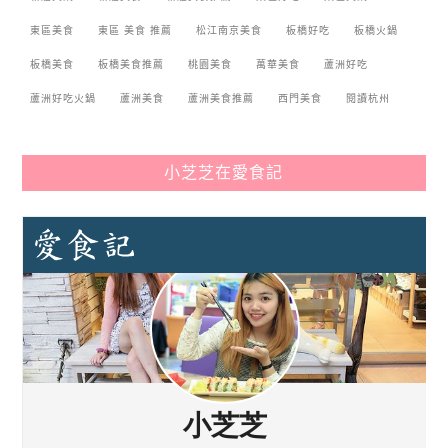
東區美食
東區 美食 推薦
松江南京美食
板橋好吃
板橋火鍋
板橋美食
板橋美食推薦
桃園美食
萬華美食
蘆洲好吃
蘆洲好吃火鍋
蘆洲美食
蘆洲美食推薦
西門美食
閱讀杭州
小芝芝在愛食記