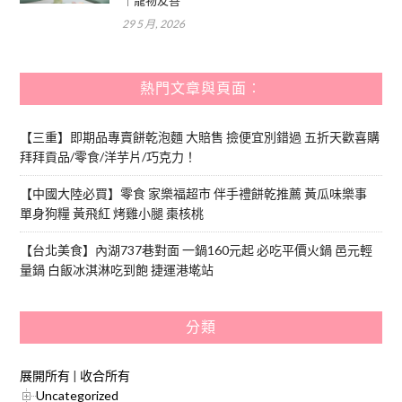
｜寵物友善
29 5 月, 2026
熱門文章與頁面︰
【三重】即期品專賣餅乾泡麵 大賠售 撿便宜別錯過 五折天歡喜購
拜拜貢品/零食/洋芋片/巧克力！
【中國大陸必買】零食 家樂福超市 伴手禮餅乾推薦 黃瓜味樂事
單身狗糧 黃飛紅 烤雞小腿 棗核桃
【台北美食】內湖737巷對面 一鍋160元起 必吃平價火鍋 邑元輕
量鍋 白飯冰淇淋吃到飽 捷運港墘站
分類
展開所有
|
收合所有
Uncategorized