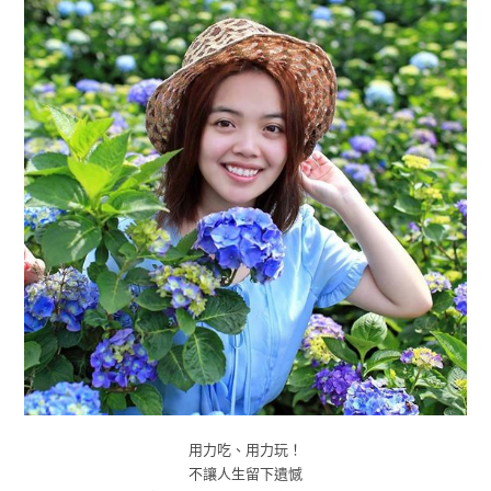
用力吃、用力玩！
不讓人生留下遺憾