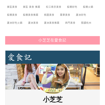
東區美食
東區 美食 推薦
松江南京美食
板橋好吃
板橋火鍋
板橋美食
板橋美食推薦
桃園美食
萬華美食
蘆洲好吃
蘆洲好吃火鍋
蘆洲美食
蘆洲美食推薦
西門美食
閱讀杭州
小芝芝在愛食記