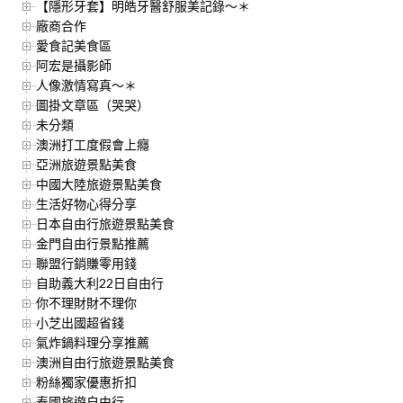
【隱形牙套】明皓牙醫舒服美記錄～＊
廠商合作
愛食記美食區
阿宏是攝影師
人像激情寫真～＊
圖掛文章區（哭哭）
未分類
澳洲打工度假會上癮
亞洲旅遊景點美食
中國大陸旅遊景點美食
生活好物心得分享
日本自由行旅遊景點美食
金門自由行景點推薦
聯盟行銷賺零用錢
自助義大利22日自由行
你不理財財不理你
小芝出國超省錢
氣炸鍋料理分享推薦
澳洲自由行旅遊景點美食
粉絲獨家優惠折扣
泰國旅遊自由行