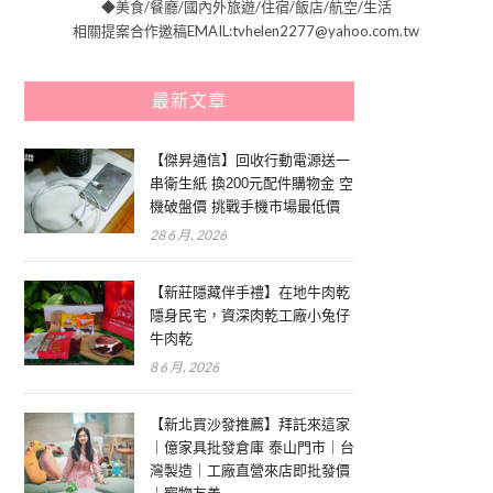
◆美食/餐廳/國內外旅遊/住宿/飯店/航空/生活
相關提案合作邀稿EMAIL:tvhelen2277@yahoo.com.tw
最新文章
【傑昇通信】回收行動電源送一
串衛生紙 換200元配件購物金 空
機破盤價 挑戰手機市場最低價
28 6 月, 2026
【新莊隱藏伴手禮】在地牛肉乾
隱身民宅，資深肉乾工廠小兔仔
牛肉乾
8 6 月, 2026
【新北買沙發推薦】拜託來這家
｜億家具批發倉庫 泰山門市｜台
灣製造｜工廠直營來店即批發價