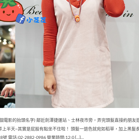
個電影的抬頭名字) 鄰近劍潭捷運站、士林夜市旁，弄完頭髮直接約朋友
快弄上半天~其實是屁股有點坐不住啦！ 頭髮一退色就宛如稻草，加上黑髮
:02-2882-0986 營業時間:12:0 […]…