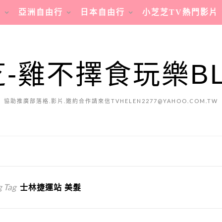
行
亞洲自由行
日本自由行
小芝芝TV熱門影片
-雞不擇食玩樂B
協助推廣部落格.影片.邀約合作請來信TVHELEN2277@YAHOO.COM.TW
 Tag
士林捷運站 美髮