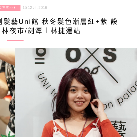
15 12 月, 2016
漂亮亮～＊
髮藝Uni館 秋冬髮色漸層紅+紫 設
近士林夜市/劍潭士林捷運站