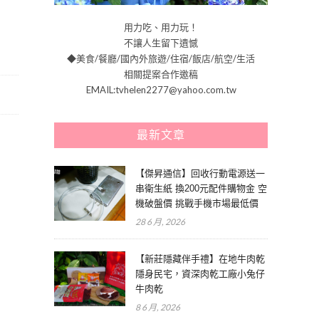
用力吃、用力玩！
不讓人生留下遺憾
◆美食/餐廳/國內外旅遊/住宿/飯店/航空/生活
相關提案合作邀稿
EMAIL:tvhelen2277@yahoo.com.tw
最新文章
【傑昇通信】回收行動電源送一
串衛生紙 換200元配件購物金 空
機破盤價 挑戰手機市場最低價
28 6 月, 2026
【新莊隱藏伴手禮】在地牛肉乾
隱身民宅，資深肉乾工廠小兔仔
牛肉乾
8 6 月, 2026