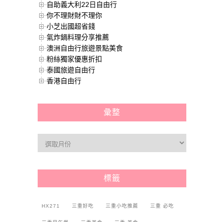
自助義大利22日自由行
你不理財財不理你
小芝出國超省錢
氣炸鍋料理分享推薦
澳洲自由行旅遊景點美食
粉絲獨家優惠折扣
泰國旅遊自由行
香港自由行
彙整
標籤
HX271
三重好吃
三重小吃推薦
三重 必吃