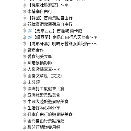
【機車壯舉遊記】～＊
柬埔寨自由行
【韓國】首爾景點自由行
菲律賓宿霧薄荷島自由行
【馬來西亞】吉隆坡 蘭卡威
【紐西蘭】南島自由行八天七夜～＊
【隱形牙套】明皓牙醫舒服美記錄～＊
廠商合作
愛食記美食區
阿宏是攝影師
人像激情寫真～＊
圖掛文章區（哭哭）
未分類
澳洲打工度假會上癮
亞洲旅遊景點美食
中國大陸旅遊景點美食
生活好物心得分享
日本自由行旅遊景點美食
金門自由行景點推薦
聯盟行銷賺零用錢