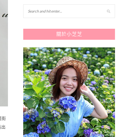
關於小芝芝
逛街
長出