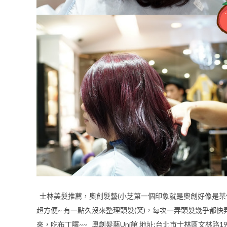
士林美髮推薦，奧創髮藝(小芝第一個印象就是奧創好像是某
超方便~ 有一點久沒來整理頭髮(笑)，每次一弄頭髮幾乎都
來，吃布丁囉~~ 奧創髮藝Uni館 地址:台北市士林區文林路198號 電話