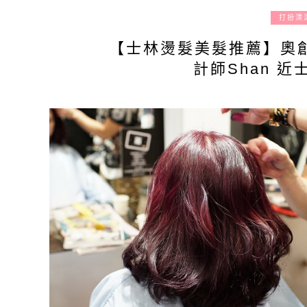
打扮漂
【士林燙髮美髮推薦】奧創
計師Shan 