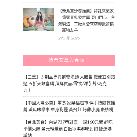
【新北買沙發推薦】拜託來這家
｜億家具批發倉庫 泰山門市｜台
灣製造｜工廠直營來店即批發價
｜寵物友善
29 5 月, 2026
熱門文章與頁面︰
【三重】即期品專賣餅乾泡麵 大賠售 撿便宜別錯
過 五折天歡喜購 拜拜貢品/零食/洋芋片/巧克
力！
【中國大陸必買】零食 家樂福超市 伴手禮餅乾推
薦 黃瓜味樂事 單身狗糧 黃飛紅 烤雞小腿 棗核桃
【台北美食】內湖737巷對面 一鍋160元起 必吃
平價火鍋 邑元輕量鍋 白飯冰淇淋吃到飽 捷運港
墘站