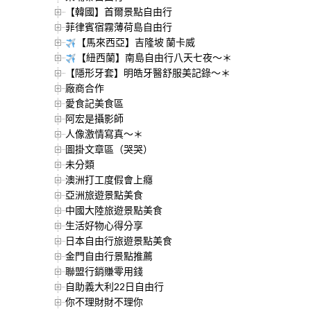
【韓國】首爾景點自由行
菲律賓宿霧薄荷島自由行
【馬來西亞】吉隆坡 蘭卡威
【紐西蘭】南島自由行八天七夜～＊
【隱形牙套】明皓牙醫舒服美記錄～＊
廠商合作
愛食記美食區
阿宏是攝影師
人像激情寫真～＊
圖掛文章區（哭哭）
未分類
澳洲打工度假會上癮
亞洲旅遊景點美食
中國大陸旅遊景點美食
生活好物心得分享
日本自由行旅遊景點美食
金門自由行景點推薦
聯盟行銷賺零用錢
自助義大利22日自由行
你不理財財不理你