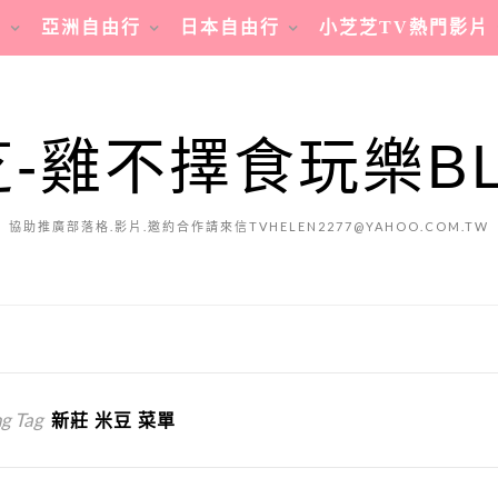
行
亞洲自由行
日本自由行
小芝芝TV熱門影片
-雞不擇食玩樂B
協助推廣部落格.影片.邀約合作請來信TVHELEN2277@YAHOO.COM.TW
g Tag
新莊 米豆 菜單