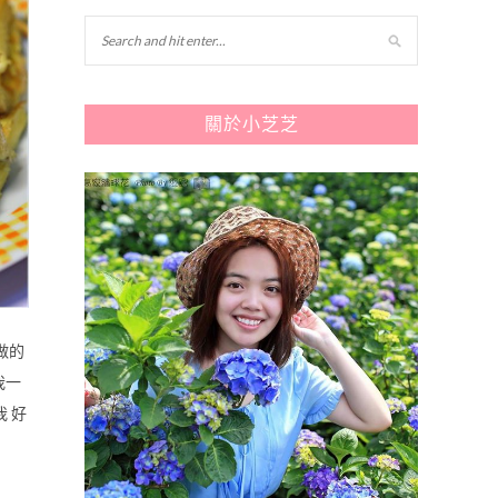
關於小芝芝
做的
我一
 好