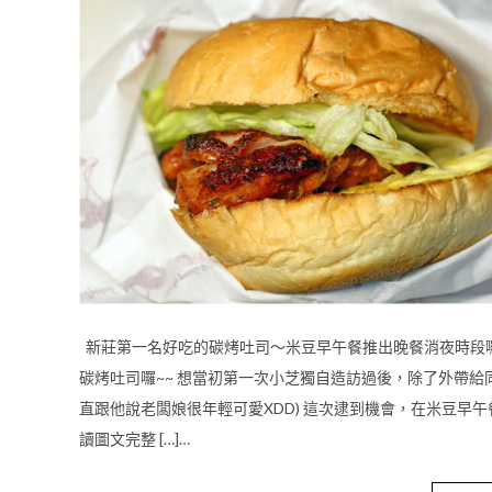
新莊第一名好吃的碳烤吐司～米豆早午餐推出晚餐消夜時段
碳烤吐司囉~~ 想當初第一次小芝獨自造訪過後，除了外帶給
直跟他說老闆娘很年輕可愛XDD) 這次逮到機會，在米豆早
讀圖文完整 […]…