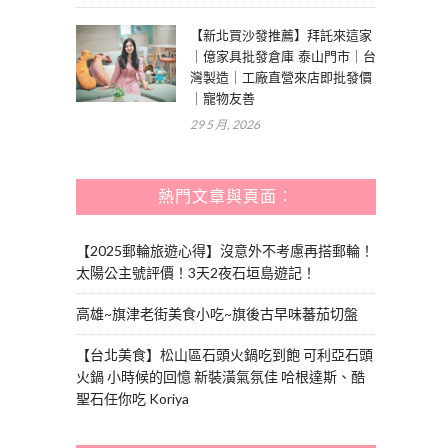
【新北買沙發推薦】拜託來這家
｜億家具批發倉庫 泰山門市｜台
灣製造｜工廠直營來店即批發價
｜寵物友善
29 5 月, 2026
熱門文章與頁面︰
【2025郵輪旅遊心得】沒意外不考慮再搭郵輪！
太陽公主號評價！3天2夜石垣島遊記！
高雄~旗津老街美食小吃~旗後古早味蕃茄切盤
【台北美食】松山區石頭火鍋吃到飽 可利亞石頭
火鍋 小時候的回憶 新裝潢氣氛佳 哈根達斯、酷
聖石任你吃 Koriya