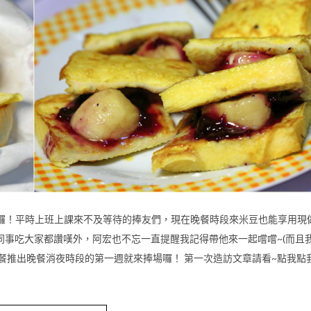
囉！平時上班上課來不及等待的捧友們，現在晚餐時段來米豆也能享用現
同事吃大家都讚嘆外，阿宏也不忘一直提醒我記得帶他來一起嚐嚐~(而且
午餐推出晚餐消夜時段的第一週就來捧場囉！ 第一次造訪文章請看~點我點我