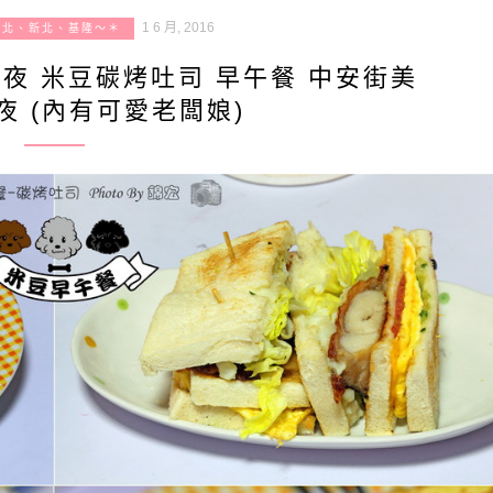
1 6 月, 2016
台北、新北、基隆～＊
夜 米豆碳烤吐司 早午餐 中安街美
夜 (內有可愛老闆娘)