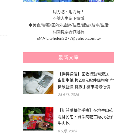
用力吃、用力玩！
不讓人生留下遺憾
◆美食/餐廳/國內外旅遊/住宿/飯店/航空/生活
相關提案合作邀稿
EMAIL:tvhelen2277@yahoo.com.tw
最新文章
【傑昇通信】回收行動電源送一
串衛生紙 換200元配件購物金 空
機破盤價 挑戰手機市場最低價
28 6 月, 2026
【新莊隱藏伴手禮】在地牛肉乾
隱身民宅，資深肉乾工廠小兔仔
牛肉乾
8 6 月, 2026