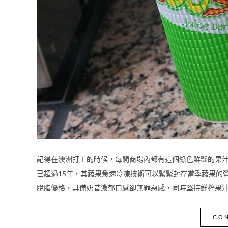
記得在澳洲打工的時候，每間商場內都有這個綠色鮮豔的果汁~~ 你就
已超過15年，其蔬果急速冷凍技術可以緊緊封存當季蔬果的營養成分
脫脂優格，具備奶昔濃郁口感卻無罪惡感，同時堅持鮮榨果汁不
CON