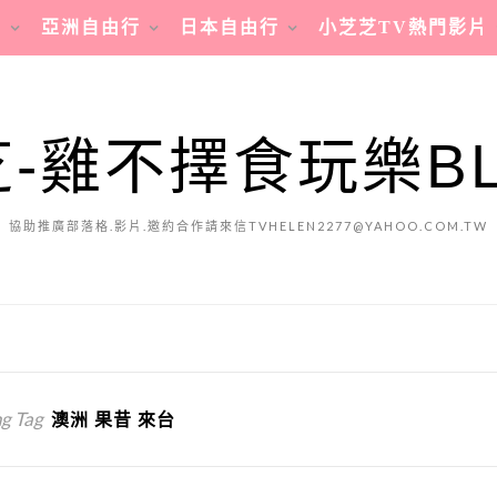
行
亞洲自由行
日本自由行
小芝芝TV熱門影片
-雞不擇食玩樂B
協助推廣部落格.影片.邀約合作請來信TVHELEN2277@YAHOO.COM.TW
g Tag
澳洲 果昔 來台