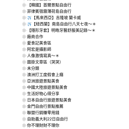
【韓國】首爾景點自由行
菲律賓宿霧薄荷島自由行
【馬來西亞】吉隆坡 蘭卡威
【紐西蘭】南島自由行八天七夜～＊
【隱形牙套】明皓牙醫舒服美記錄～＊
廠商合作
愛食記美食區
阿宏是攝影師
人像激情寫真～＊
圖掛文章區（哭哭）
未分類
澳洲打工度假會上癮
亞洲旅遊景點美食
中國大陸旅遊景點美食
生活好物心得分享
日本自由行旅遊景點美食
金門自由行景點推薦
聯盟行銷賺零用錢
自助義大利22日自由行
你不理財財不理你