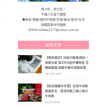
用力吃、用力玩！
不讓人生留下遺憾
◆美食/餐廳/國內外旅遊/住宿/飯店/航空/生活
相關提案合作邀稿
EMAIL:tvhelen2277@yahoo.com.tw
最新文章
【傑昇通信】回收行動電源送一
串衛生紙 換200元配件購物金 空
機破盤價 挑戰手機市場最低價
28 6 月, 2026
【新莊隱藏伴手禮】在地牛肉乾
隱身民宅，資深肉乾工廠小兔仔
牛肉乾
8 6 月, 2026