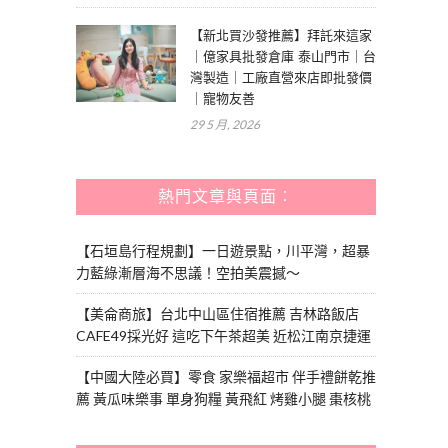
【新北買沙發推薦】拜託來這家
｜億家具批發倉庫 泰山門市｜台
灣製造｜工廠直營來店即批發價
｜寵物友善
29 5 月, 2026
熱門文章與頁面︰
【石垣島行程規劃】一日遊景點，川平灣，超暴
力藍綠漸層海不思議！空拍美震撼～
【美侖商旅】台北中山區住宿推薦 吉林路飯店
CAFE49採光好 這吃下午茶超美 近松江南京捷運
【中國大陸必買】零食 家樂福超市 伴手禮餅乾推
薦 黃瓜味樂事 單身狗糧 黃飛紅 烤雞小腿 棗核桃