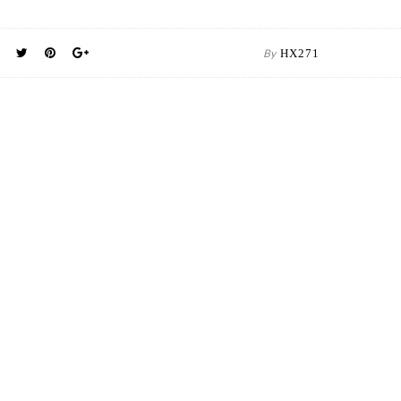
By
HX271