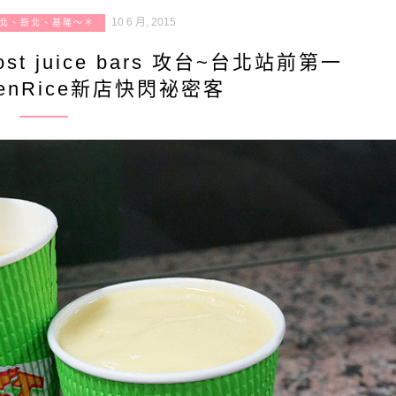
10 6 月, 2015
北、新北、基隆～＊
 juice bars 攻台~台北站前第一
enRice新店快閃祕密客