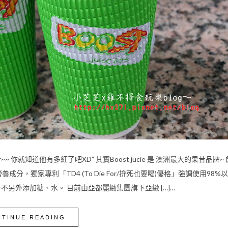
知道他有多紅了吧XD” 其實Boost jucie 是 澳洲最大的果昔品牌~ 
，獨家專利「TD4 (To Die For/拚死也要喝)優格」強調使用98%
另外添加糖、水。 目前由亞都麗緻集團旗下亞緻 […]…
TINUE READING