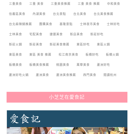
三重美食
三重 美食
三重美食推薦
三重 美食 推薦
中和美食
信義區美食
內湖美食
台北景點
台北美食
台北美食推薦
台北麻辣鍋推薦
團購美食
基隆景點
士林夜市美食
士林好吃
士林美食
宅配美食
捷運美食
新店美食
新莊好吃
新莊火鍋
新莊美食
新莊美食推薦
東區好吃
東區火鍋
東區美食
東區 美食 推薦
松江南京美食
板橋好吃
板橋火鍋
板橋美食
板橋美食推薦
桃園美食
萬華美食
蘆洲好吃
蘆洲好吃火鍋
蘆洲美食
蘆洲美食推薦
西門美食
閱讀杭州
小芝芝在愛食記