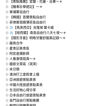
【景點推薦】宜蘭、花蓮、台東～＊
【機車壯舉遊記】～＊
柬埔寨自由行
【韓國】首爾景點自由行
菲律賓宿霧薄荷島自由行
【馬來西亞】吉隆坡 蘭卡威
【紐西蘭】南島自由行八天七夜～＊
【隱形牙套】明皓牙醫舒服美記錄～＊
廠商合作
愛食記美食區
阿宏是攝影師
人像激情寫真～＊
圖掛文章區（哭哭）
未分類
澳洲打工度假會上癮
亞洲旅遊景點美食
中國大陸旅遊景點美食
生活好物心得分享
日本自由行旅遊景點美食
金門自由行景點推薦
聯盟行銷賺零用錢