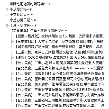
團購宅配地雷吃喝玩樂～＊
小芝愛穿搭~＊
小芝愛漂亮～＊
小芝心情日記～＊
卡片、明信片～＊
【美食推薦】三重、蘆洲長期出沒～＊
【板橋火鍋推薦】麻辣鍋落漆啦！火鍋第一品牌樂多多集團 旗
【三重飲料店】大推芋見珍愛！草本茶集 繽紛自然的手搖飲 註
【端午節肉粽好吃推薦】鮑魚干貝海鮮粽，當日現做「晶品北
【三重火鍋】京澤日式鍋物 爆漿叉燒飯~衣服脫好的蝦最美味！
【連鎖】COCO都可飲品 法式奶霜紅茶 天天好心情細膩戀愛滋
【台北美食】三重小吃 超人氣 脆皮蔬菜蛋餠 夏威夷 大阪燒口
【台北美食】三重義大利麵 法米雅咖啡Famiglia Café 低價消
【台北美食】溫馨五月晴 愛心做公益 霸氣海鮮粽子 限量兩萬顆
【台北美食】蘆洲義式餐廳 石窯屋 起司控必吃 窯烤披薩/燉飯/
【台北美食】蘆洲麋鹿小館 平價義式親子餐廳 手作甜點 早午餐 
【台北美食】三重好吃披薩推薦 平價DUKE’S PIZZA 鱷魚
【台北美食】三重大同北路好吃 香脆酥炸邪惡花枝 噴汁炸雞 蒜末
【台北美食】三重碳烤土司推薦 犯規超厚份量 天使號碳烤土司
【台北美食】三重港式料理推薦 茶騷有味茶餐廳 水準之上必點脆皮