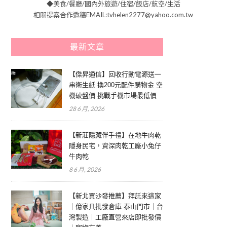
◆美食/餐廳/國內外旅遊/住宿/飯店/航空/生活
相關提案合作邀稿EMAIL:tvhelen2277@yahoo.com.tw
最新文章
【傑昇通信】回收行動電源送一
串衛生紙 換200元配件購物金 空
機破盤價 挑戰手機市場最低價
28 6 月, 2026
【新莊隱藏伴手禮】在地牛肉乾
隱身民宅，資深肉乾工廠小兔仔
牛肉乾
8 6 月, 2026
【新北買沙發推薦】拜託來這家
｜億家具批發倉庫 泰山門市｜台
灣製造｜工廠直營來店即批發價