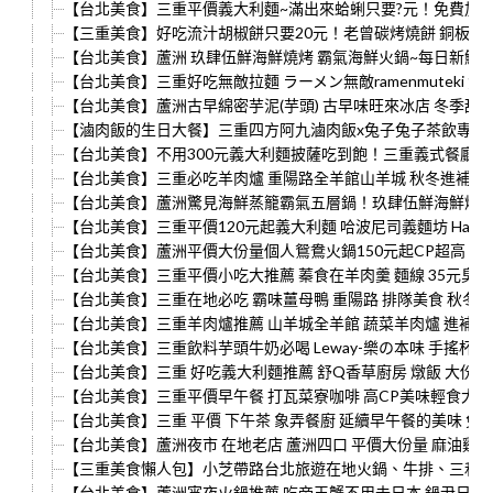
【台北美食】三重平價義大利麵~滿出來蛤蜊只要?元！免費加麵 
【三重美食】好吃流汁胡椒餅只要20元！老曾碳烤燒餅 銅板美
【台北美食】蘆洲 玖肆伍鮮海鮮燒烤 霸氣海鮮火鍋~每日新鮮漁
【台北美食】三重好吃無敵拉麵 ラーメン無敵ramenmuteki
【台北美食】蘆洲古早綿密芋泥(芋頭) 古早味旺來冰店 冬季甜
【滷肉飯的生日大餐】三重四方阿九滷肉飯x兔子兔子茶飲專賣
【台北美食】不用300元義大利麵披薩吃到飽！三重義式餐廳 老
【台北美食】三重必吃羊肉爐 重陽路全羊館山羊城 秋冬進補第
【台北美食】蘆洲驚見海鮮蒸籠霸氣五層鍋！玖肆伍鮮海鮮燒烤 
【台北美食】三重平價120元起義大利麵 哈波尼司義麵坊 Happine
【台北美食】蘆洲平價大份量個人鴛鴦火鍋150元起CP超高 大剛
【台北美食】三重平價小吃大推薦 蓁食在羊肉羹 麵線 35元臭
【台北美食】三重在地必吃 霸味薑母鴨 重陽路 排隊美食 秋冬
【台北美食】三重羊肉爐推薦 山羊城全羊館 蔬菜羊肉爐 進補趁
【台北美食】三重飲料芋頭牛奶必喝 Leway-樂の本味 手搖杯 
【台北美食】三重 好吃義大利麵推薦 舒Q香草廚房 燉飯 大份量CP高
【台北美食】三重平價早午餐 打瓦菜寮咖啡 高CP美味輕食大推薦
【台北美食】三重 平價 下午茶 象弄餐廚 延續早午餐的美味 免費
【台北美食】蘆洲夜市 在地老店 蘆洲四口 平價大份量 麻油雞炒
【三重美食懶人包】小芝帶路台北旅遊在地火鍋、牛排、三和夜市、
【台北美食】蘆洲宵夜火鍋推薦 吃帝王蟹不用去日本 鍋尹日式鍋