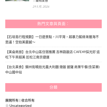
｜寵物友善
29 5 月, 2026
熱門文章與頁面︰
【石垣島行程規劃】一日遊景點，川平灣，超暴力藍綠漸層海不
思議！空拍美震撼～
【美侖商旅】台北中山區住宿推薦 吉林路飯店 CAFE49採光好 這
吃下午茶超美 近松江南京捷運
【台北美食】錦州街曉拾光義大利麵 燉飯 披薩 商業午餐(含菜單)
中山國中站
分類
展開所有
|
收合所有
Uncategorized