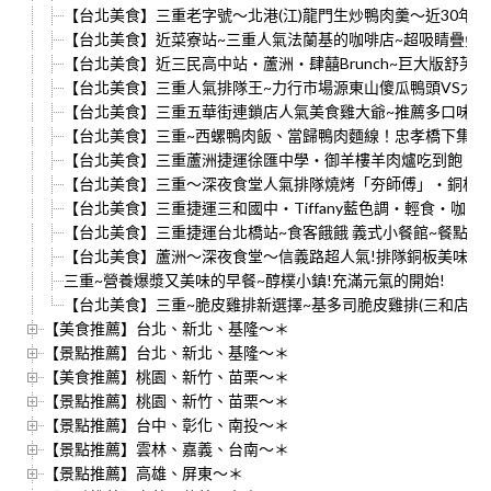
【台北美食】三重老字號～北港(江)龍門生炒鴨肉羹～近30年
【台北美食】近菜寮站~三重人氣法蘭基的咖啡店~超吸睛疊疊樂蜜
【台北美食】近三民高中站‧蘆洲‧肆囍Brunch~巨大版舒芙蕾
【台北美食】三重人氣排隊王~力行市場源東山傻瓜鴨頭VS大仁
【台北美食】三重五華街連鎖店人氣美食雞大爺~推薦多口味的
【台北美食】三重~西螺鴨肉飯、當歸鴨肉麵線！忠孝橋下集美
【台北美食】三重蘆洲捷運徐匯中學‧御羊樓羊肉爐吃到飽‧推
【台北美食】三重～深夜食堂人氣排隊燒烤「夯師傅」‧銅板
【台北美食】三重捷運三和國中‧Tiffany藍色調‧輕食‧咖啡‧下午
【台北美食】三重捷運台北橋站~食客餓餓 義式小餐館~餐點、
【台北美食】蘆洲～深夜食堂～信義路超人氣!排隊銅板美味小
三重~營養爆漿又美味的早餐~醇樸小鎮!充滿元氣的開始!
【台北美食】三重~脆皮雞排新選擇~基多司脆皮雞排(三和店)
【美食推薦】台北、新北、基隆～＊
【景點推薦】台北、新北、基隆～＊
【美食推薦】桃園、新竹、苗栗～＊
【景點推薦】桃園、新竹、苗栗～＊
【景點推薦】台中、彰化、南投～＊
【景點推薦】雲林、嘉義、台南～＊
【景點推薦】高雄、屏東～＊