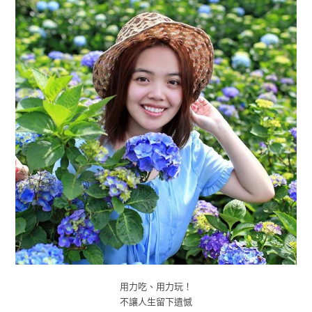
用力吃、用力玩！
不讓人生留下遺憾