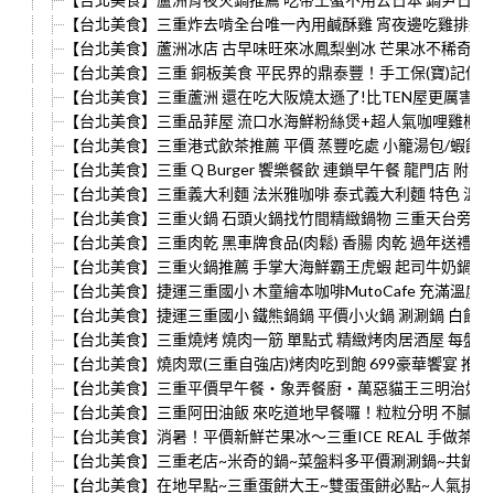
【台北美食】三重炸去啃全台唯一內用鹹酥雞 宵夜邊吃雞排邊吹
【台北美食】蘆洲冰店 古早味旺來冰鳳梨剉冰 芒果冰不稀奇 滿
【台北美食】三重 銅板美食 平民界的鼎泰豐！手工保(寶)記傳統
【台北美食】三重蘆洲 還在吃大阪燒太遜了!比TEN屋更厲害日
【台北美食】三重品菲屋 流口水海鮮粉絲煲+超人氣咖哩雞柳佐飯
【台北美食】三重港式飲茶推薦 平價 蒸豐吃處 小籠湯包/蝦餃/
【台北美食】三重 Q Burger 饗樂餐飲 連鎖早午餐 龍門店 
【台北美食】三重義大利麵 法米雅咖啡 泰式義大利麵 特色 溫暖氛
【台北美食】三重火鍋 石頭火鍋找竹間精緻鍋物 三重天台旁 明
【台北美食】三重肉乾 黑車牌食品(肉鬆) 香腸 肉乾 過年送禮 
【台北美食】三重火鍋推薦 手掌大海鮮霸王虎蝦 起司牛奶鍋 
【台北美食】捷運三重國小 木童繪本咖啡MutoCafe 充滿溫度的
【台北美食】捷運三重國小 鐵熊鍋鍋 平價小火鍋 涮涮鍋 白飯
【台北美食】三重燒烤 燒肉一筋 單點式 精緻烤肉居酒屋 每盤最貴
【台北美食】燒肉眾(三重自強店)烤肉吃到飽 699豪華饗宴 推薦
【台北美食】三重平價早午餐‧象弄餐廚‧萬惡貓王三明治好吃大推
【台北美食】三重阿田油飯 來吃道地早餐囉！粒粒分明 不膩口 
【台北美食】消暑！平價新鮮芒果冰～三重ICE REAL 手做茶
【台北美食】三重老店~米奇的鍋~菜盤料多平價涮涮鍋~共鍋還
【台北美食】在地早點~三重蛋餅大王~雙蛋蛋餅必點~人氣排隊