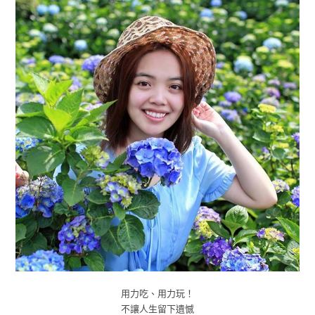
用力吃、用力玩！
不讓人生留下遺憾