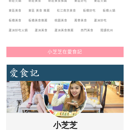
新莊火鍋
新莊美食
新莊美食推薦
東區好吃
東區火鍋
東區美食
東區 美食 推薦
松江南京美食
板橋好吃
板橋火鍋
板橋美食
板橋美食推薦
桃園美食
萬華美食
蘆洲好吃
蘆洲好吃火鍋
蘆洲美食
蘆洲美食推薦
西門美食
閱讀杭州
小芝芝在愛食記