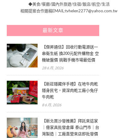
◆美食/餐廳/國內外旅遊/住宿/飯店/航空/生活
相關提案合作邀稿EMAIL:tvhelen2277@yahoo.com.tw
最新文章
【傑昇通信】回收行動電源送一
串衛生紙 換200元配件購物金 空
機破盤價 挑戰手機市場最低價
28 6 月, 2026
【新莊隱藏伴手禮】在地牛肉乾
隱身民宅，資深肉乾工廠小兔仔
牛肉乾
8 6 月, 2026
【新北買沙發推薦】拜託來這家
｜億家具批發倉庫 泰山門市｜台
灣製造｜工廠直營來店即批發價