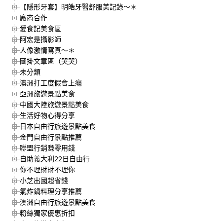
【隱形牙套】明皓牙醫舒服美記錄～＊
廠商合作
愛食記美食區
阿宏是攝影師
人像激情寫真～＊
圖掛文章區（哭哭）
未分類
澳洲打工度假會上癮
亞洲旅遊景點美食
中國大陸旅遊景點美食
生活好物心得分享
日本自由行旅遊景點美食
金門自由行景點推薦
聯盟行銷賺零用錢
自助義大利22日自由行
你不理財財不理你
小芝出國超省錢
氣炸鍋料理分享推薦
澳洲自由行旅遊景點美食
粉絲獨家優惠折扣