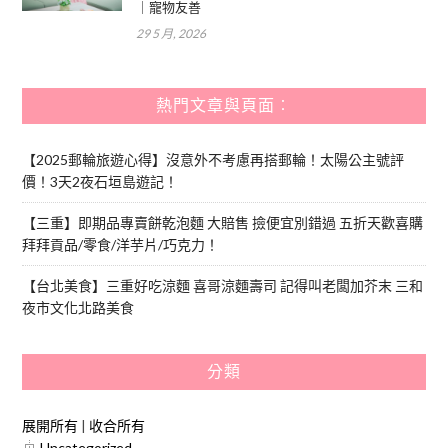
｜寵物友善
29 5 月, 2026
熱門文章與頁面︰
【2025郵輪旅遊心得】沒意外不考慮再搭郵輪！太陽公主號評
價！3天2夜石垣島遊記！
【三重】即期品專賣餅乾泡麵 大賠售 撿便宜別錯過 五折天歡喜購
拜拜貢品/零食/洋芋片/巧克力！
【台北美食】三重好吃涼麵 喜哥涼麵壽司 記得叫老闆加芥末 三和
夜市文化北路美食
分類
展開所有
|
收合所有
Uncategorized