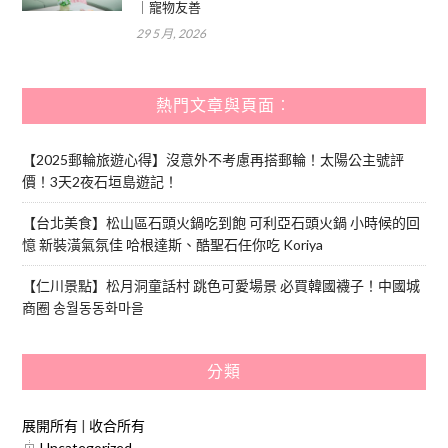
｜寵物友善
29 5 月, 2026
熱門文章與頁面︰
【2025郵輪旅遊心得】沒意外不考慮再搭郵輪！太陽公主號評
價！3天2夜石垣島遊記！
【台北美食】松山區石頭火鍋吃到飽 可利亞石頭火鍋 小時候的回
憶 新裝潢氣氛佳 哈根達斯、酷聖石任你吃 Koriya
【仁川景點】松月洞童話村 跳色可愛場景 必買韓國襪子！中國城
商圈 송월동동화마을
分類
展開所有
|
收合所有
Uncategorized