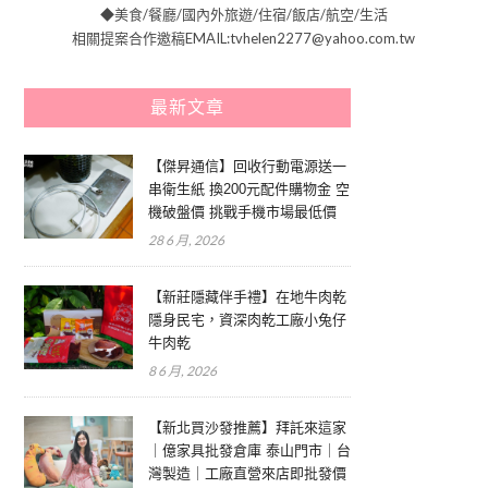
◆美食/餐廳/國內外旅遊/住宿/飯店/航空/生活
相關提案合作邀稿EMAIL:tvhelen2277@yahoo.com.tw
最新文章
【傑昇通信】回收行動電源送一
串衛生紙 換200元配件購物金 空
機破盤價 挑戰手機市場最低價
28 6 月, 2026
【新莊隱藏伴手禮】在地牛肉乾
隱身民宅，資深肉乾工廠小兔仔
牛肉乾
8 6 月, 2026
【新北買沙發推薦】拜託來這家
｜億家具批發倉庫 泰山門市｜台
灣製造｜工廠直營來店即批發價