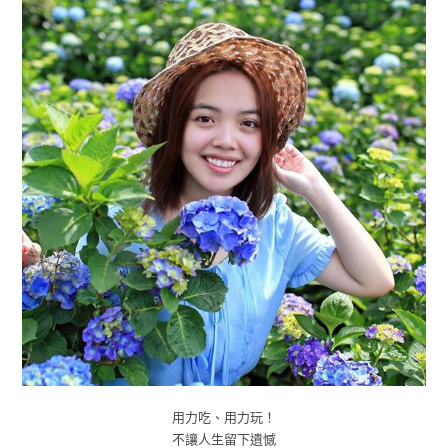
用力吃、用力玩！
不讓人生留下遺憾