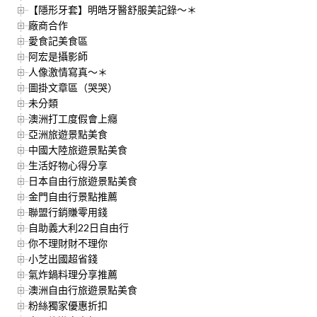
【隱形牙套】明皓牙醫舒服美記錄～＊
廠商合作
愛食記美食區
阿宏是攝影師
人像激情寫真～＊
圖掛文章區（哭哭）
未分類
澳洲打工度假會上癮
亞洲旅遊景點美食
中國大陸旅遊景點美食
生活好物心得分享
日本自由行旅遊景點美食
金門自由行景點推薦
聯盟行銷賺零用錢
自助義大利22日自由行
你不理財財不理你
小芝出國超省錢
氣炸鍋料理分享推薦
澳洲自由行旅遊景點美食
粉絲獨家優惠折扣