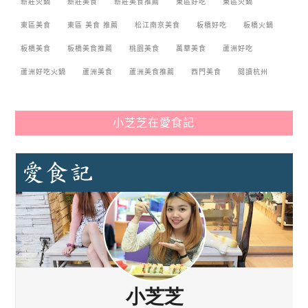
新莊火鍋
新莊美食
新莊美食推薦
東區好吃
東區火鍋
東區美食
東區 美食 推薦
松江南京美食
板橋好吃
板橋火鍋
板橋美食
板橋美食推薦
桃園美食
萬華美食
蘆洲好吃
蘆洲好吃火鍋
蘆洲美食
蘆洲美食推薦
西門美食
閱讀杭州
小芝芝在愛食記