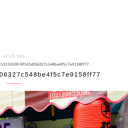
21 3 月, 2019
553159309-8f143df06327c548be4f5c7e9158ff77
06327c548be4f5c7e9158ff77