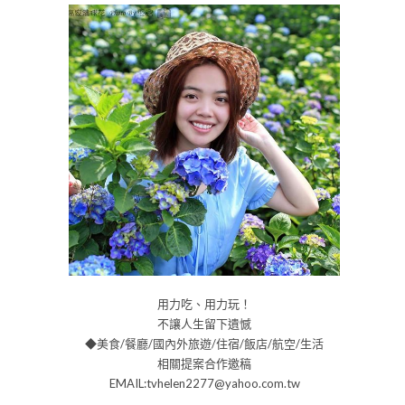
用力吃、用力玩！
不讓人生留下遺憾
◆美食/餐廳/國內外旅遊/住宿/飯店/航空/生活
相關提案合作邀稿
EMAIL:tvhelen2277@yahoo.com.tw