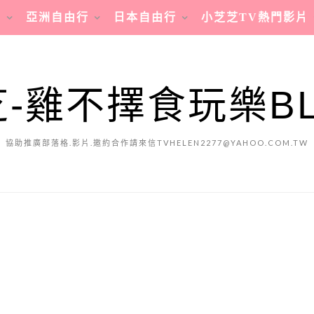
行
亞洲自由行
日本自由行
小芝芝TV熱門影片
-雞不擇食玩樂B
協助推廣部落格.影片.邀約合作請來信TVHELEN2277@YAHOO.COM.TW