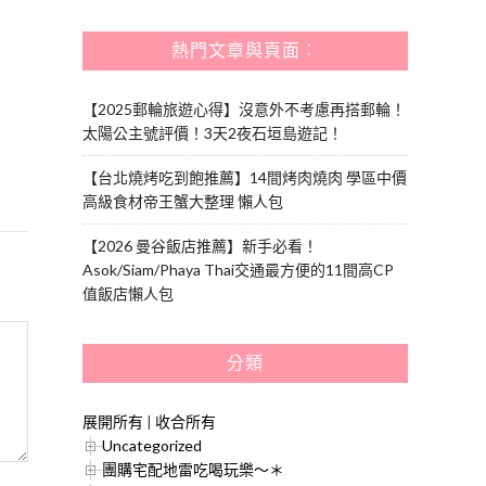
熱門文章與頁面︰
【2025郵輪旅遊心得】沒意外不考慮再搭郵輪！
太陽公主號評價！3天2夜石垣島遊記！
【台北燒烤吃到飽推薦】14間烤肉燒肉 學區中價
高級食材帝王蟹大整理 懶人包
【2026 曼谷飯店推薦】新手必看！
Asok/Siam/Phaya Thai交通最方便的11間高CP
值飯店懶人包
分類
展開所有
|
收合所有
Uncategorized
團購宅配地雷吃喝玩樂～＊