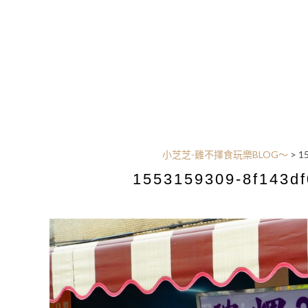
小芝芝-雞不擇食玩樂BLOG～
>
1
1553159309-8f143df