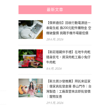
最新文章
【傑昇通信】回收行動電源送一
串衛生紙 換200元配件購物金 空
機破盤價 挑戰手機市場最低價
28 6 月, 2026
【新莊隱藏伴手禮】在地牛肉乾
隱身民宅，資深肉乾工廠小兔仔
牛肉乾
8 6 月, 2026
【新北買沙發推薦】拜託來這家
｜億家具批發倉庫 泰山門市｜台
灣製造｜工廠直營來店即批發價
｜寵物友善
29 5 月, 2026