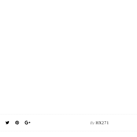
By
HX271