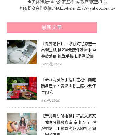
◆美食/餐廳/國內外旅遊/住宿/飯店/航空/生活
相關提案合作邀稿EMAIL:tvhelen2277@yahoo.com.tw
最新文章
【傑昇通信】回收行動電源送一
串衛生紙 換200元配件購物金 空
機破盤價 挑戰手機市場最低價
28 6 月, 2026
【新莊隱藏伴手禮】在地牛肉乾
隱身民宅，資深肉乾工廠小兔仔
牛肉乾
8 6 月, 2026
【新北買沙發推薦】拜託來這家
｜億家具批發倉庫 泰山門市｜台
灣製造｜工廠直營來店即批發價
｜寵物友善