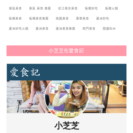
東區美食
東區 美食 推薦
松江南京美食
板橋好吃
板橋火鍋
板橋美食
板橋美食推薦
桃園美食
萬華美食
蘆洲好吃
蘆洲好吃火鍋
蘆洲美食
蘆洲美食推薦
西門美食
閱讀杭州
小芝芝在愛食記