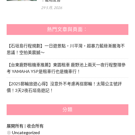
29 5 月, 2026
熱門文章與頁面︰
【石垣島行程規劃】一日遊景點，川平灣，超暴力藍綠漸層海不
思議！空拍美震撼～
【台東鹿野租機車推薦】東園租車 鹿野池上兩天一夜行程整理參
考 YAMAHA YSP是租車行也是機車行！
【2025郵輪旅遊心得】沒意外不考慮再搭郵輪！太陽公主號評
價！3天2夜石垣島遊記！
分類
展開所有
|
收合所有
Uncategorized