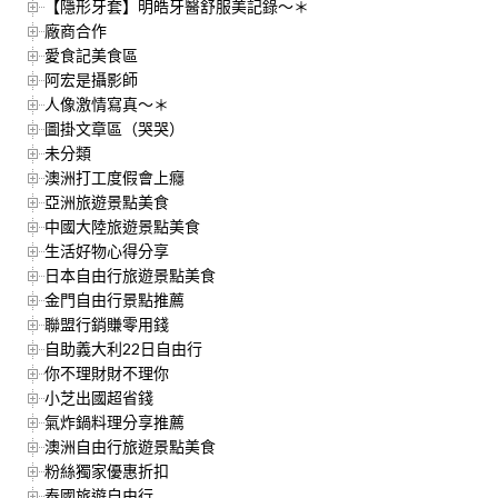
【隱形牙套】明皓牙醫舒服美記錄～＊
廠商合作
愛食記美食區
阿宏是攝影師
人像激情寫真～＊
圖掛文章區（哭哭）
未分類
澳洲打工度假會上癮
亞洲旅遊景點美食
中國大陸旅遊景點美食
生活好物心得分享
日本自由行旅遊景點美食
金門自由行景點推薦
聯盟行銷賺零用錢
自助義大利22日自由行
你不理財財不理你
小芝出國超省錢
氣炸鍋料理分享推薦
澳洲自由行旅遊景點美食
粉絲獨家優惠折扣
泰國旅遊自由行