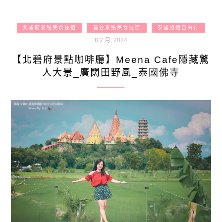
北碧府景點美食住宿
曼谷景點美食住宿
泰國旅遊自由行
8 2 月, 2024
【北碧府景點咖啡廳】Meena Cafe隱藏驚
人大景_廣闊田野風_泰國佛寺