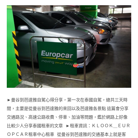
►曼谷到芭達雅自駕心得分享，第一次在泰國自駕，總共三天時
間，主要是從曼谷到芭達雅的來回以及芭達雅各景點 這篇會分享
交通路況、高速公路收費、停車、加油等問題，鑑於網路上好像
比較少人分享泰國租車的文章 ►租車資訊：ＫＬＯＯＫ＿ＥＵＲ
ＯＰＣＡＲ租車中心租車 從曼谷到芭達雅的交通基本上就是客