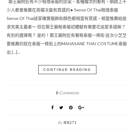
鄭王廟附近有不少租借泰服的店家，各種檔次的都有，網路上不
少人都會推薦在高檔次最有質感的►Sense Of Thai租借泰服
Sense Of Thai該家確實服飾和顏色都相當有質感，相當推薦給追
求完美主義者～ 但在鄭王廟租泰服初體驗有需要花這麼多錢嘛？
有別的選擇嗎？ 是的！鄭王廟附近有著租泰服一條街 這次小芝芝
要推薦的就在泰服一條街上的MAHASANÉ THAI COSTUME泰服
出 […]…
CONTINUE READING
Comments
0
By
HX271