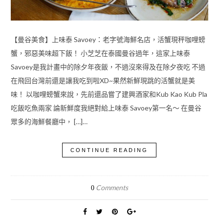
【曼谷美食】上味泰 Savoey：老字號海鮮名店，活蟹現秤咖哩螃
蟹，邪惡美味超下飯！ 小芝芝在泰國曼谷過年，這家上味泰
Savoey是我計畫中的除夕年夜飯，不過沒來得及在除夕夜吃 不過
在飛回台灣前還是讓我吃到啦XD~果然新鮮現跳的活蟹就是美
味！ 以咖哩螃蟹來說，先前還品嘗了建興酒家和Kub Kao Kub Pla
吃飯吃魚兩家 論新鮮度我絕對給上味泰 Savoey第一名～ 在曼谷
眾多的海鮮餐廳中， […]…
CONTINUE READING
Comments
0