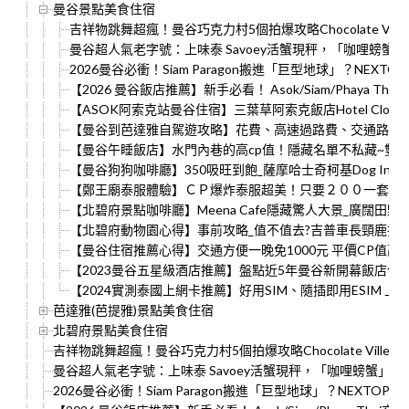
曼谷景點美食住宿
吉祥物跳舞超瘋！曼谷巧克力村5個拍爆攻略Chocolate Vi
曼谷超人氣老字號：上味泰 Savoey活蟹現秤，「咖哩螃蟹
2026曼谷必衝！Siam Paragon搬進「巨型地球」？NEX
【2026 曼谷飯店推薦】新手必看！ Asok/Siam/Phaya 
【ASOK阿索克站曼谷住宿】三葉草阿索克飯店Hotel Clover 
【曼谷到芭達雅自駕遊攻略】花費、高速過路費、交通路況
【曼谷午睡飯店】水門內巷的高cp值！隱藏名單不私藏~雙人房每晚130
【曼谷狗狗咖啡廳】350吸旺到飽_薩摩哈士奇柯基Dog In Town 
【鄭王廟泰服體驗】ＣＰ爆炸泰服超美！只要２００一套！
【北碧府景點咖啡廳】Meena Cafe隱藏驚人大景_廣闊田野
【北碧府動物園心得】事前攻略_值不值去?吉普車長頸鹿打
【曼谷住宿推薦心得】交通方便一晚免1000元 平價CP值高 Red Pl
【2023曼谷五星級酒店推薦】盤點近5年曼谷新開幕飯店住宿
【2024實測泰國上網卡推薦】好用SIM、隨插即用ESIM 上
芭達雅(芭提雅)景點美食住宿
北碧府景點美食住宿
吉祥物跳舞超瘋！曼谷巧克力村5個拍爆攻略Chocolate Vill
曼谷超人氣老字號：上味泰 Savoey活蟹現秤，「咖哩螃蟹」
2026曼谷必衝！Siam Paragon搬進「巨型地球」？NEXT