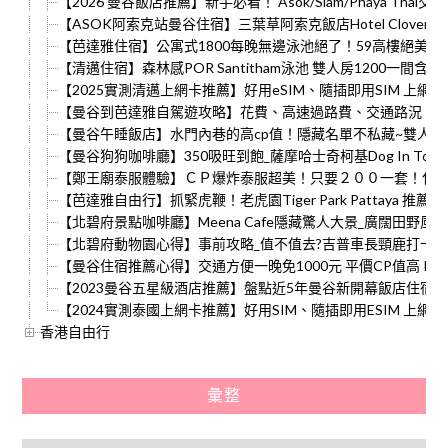
【2026 曼谷飯店推薦】新手必看！ Asok/Siam/Phaya Th
【ASOK阿索克站曼谷住宿】三葉草阿索克飯店Hotel Clover As
【芭達雅住宿】公寓式1800每晚無邊泳池絕了！59高樓絕美風景能不
【清邁住宿】森林感POR Santitham泳池 雙人房1200一間含早
【2025實測清邁上網卡推薦】好用eSIM、隨插即用SIM 上網使
【曼谷到芭達雅自駕遊攻略】花費、高速過路費、交通路況、
【曼谷午睡飯店】水門內巷的高cp值！隱藏名單不私藏~雙人房每晚1300
【曼谷狗狗咖啡廳】350吸旺到飽_薩摩哈士奇柯基Dog In Town Ar
【鄭王廟泰服體驗】ＣＰ爆炸泰服超美！只要２００一套！化
【芭達雅自由行】抓緊虎鞭！老虎園Tiger Park Pattaya 推
【北碧府景點咖啡廳】Meena Cafe隱藏驚人大景_廣闊田野風
【北碧府動物園心得】事前攻略_值不值去?吉普車長頸鹿打卡
【曼谷住宿推薦心得】交通方便一晚免1000元 平價CP值高 Red Pla
【2023曼谷五星級酒店推薦】盤點近5年曼谷新開幕飯店住宿10
【2024實測泰國上網卡推薦】好用SIM、隨插即用ESIM 上網使
香港自由行
彙整