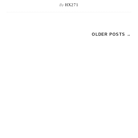
By
HX271
OLDER POSTS →