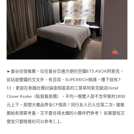
►曼谷住宿推薦，位在曼谷交通方便的空鐵BTS ASOK阿索克，
這站是雙鐵的交叉外，有百貨、SUPERRICH換匯，樓下就有7-
11，更是在泰國社團討論度相當高的三葉草阿索克飯店Hotel
Clover Asoke（點我看房價），平均一晚雙人房不含早餐約1800
元上下，房間大備品齊全CP值高！同行友人已入住第二次~ 蠻推
薦給有預算考量，又不要住得太爛的小夥伴們參考！ 如果要俗又
便宜只要睡覺的可以參考 […]…