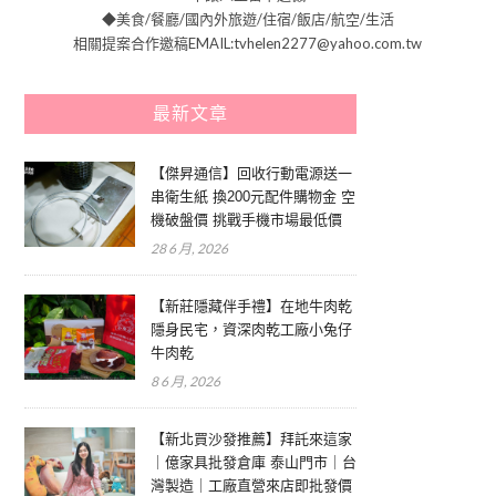
◆美食/餐廳/國內外旅遊/住宿/飯店/航空/生活
相關提案合作邀稿EMAIL:tvhelen2277@yahoo.com.tw
最新文章
【傑昇通信】回收行動電源送一
串衛生紙 換200元配件購物金 空
機破盤價 挑戰手機市場最低價
28 6 月, 2026
【新莊隱藏伴手禮】在地牛肉乾
隱身民宅，資深肉乾工廠小兔仔
牛肉乾
8 6 月, 2026
【新北買沙發推薦】拜託來這家
｜億家具批發倉庫 泰山門市｜台
灣製造｜工廠直營來店即批發價