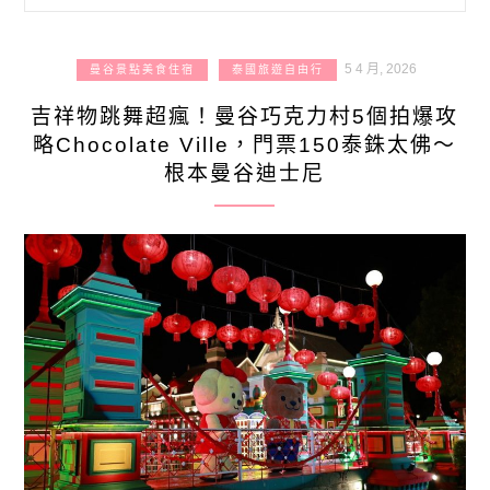
5 4 月, 2026
曼谷景點美食住宿
泰國旅遊自由行
吉祥物跳舞超瘋！曼谷巧克力村5個拍爆攻
略Chocolate Ville，門票150泰銖太佛～
根本曼谷迪士尼