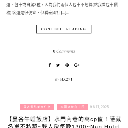
運、包車或自駕3種，因為我們兩個人包車不划算(點我看包車價
格) 客運是很便宜，但看泰國社 […]…
CONTINUE READING
Comments
0
By
HX271
9 6 月, 2025
曼谷景點美食住宿
泰國旅遊自由行
【曼谷午睡飯店】水門內巷的高cp值！隱藏
名單不私藏~雙人房每晚1300~Nap Hotel