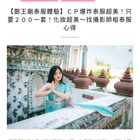
【鄭王廟泰服體驗】ＣＰ爆炸泰服超美！只
要２００一套！化妝超美～找攝影師租泰服
心得