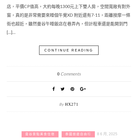
店，平價CP值高，大約每晚1300元上下雙人房，空間寬敞有對外
窗，真的是非常需要來睡個午覺XD 附近還有7-11，距離按摩一條
街也超近，雖然曼谷午睡飯店在巷弄內，但計程車還是能開到門
[…]…
CONTINUE READING
Comments
0
By
HX271
8 6 月, 2025
曼谷景點美食住宿
泰國旅遊自由行