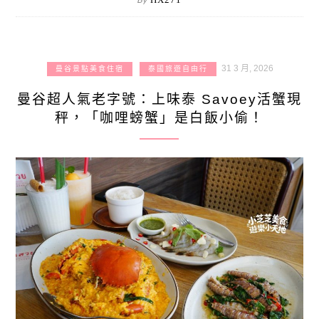
31 3 月, 2026
曼谷景點美食住宿
泰國旅遊自由行
曼谷超人氣老字號：上味泰 Savoey活蟹現
秤，「咖哩螃蟹」是白飯小偷！