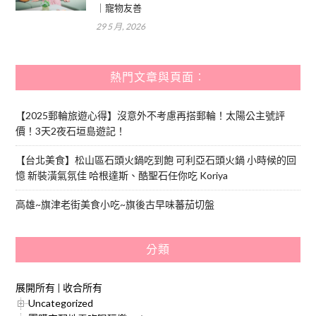
｜寵物友善
29 5 月, 2026
熱門文章與頁面︰
【2025郵輪旅遊心得】沒意外不考慮再搭郵輪！太陽公主號評
價！3天2夜石垣島遊記！
【台北美食】松山區石頭火鍋吃到飽 可利亞石頭火鍋 小時候的回
憶 新裝潢氣氛佳 哈根達斯、酷聖石任你吃 Koriya
高雄~旗津老街美食小吃~旗後古早味蕃茄切盤
分類
展開所有
|
收合所有
Uncategorized