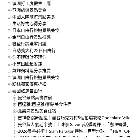
澳洲打工度假會上癮
亞洲旅遊景點美食
中國大陸旅遊景點美食
生活好物心得分享
日本自由行旅遊景點美食
金門自由行景點推薦
聯盟行銷賺零用錢
自助義大利22日自由行
你不理財財不理你
小芝出國超省錢
氣炸鍋料理分享推薦
澳洲自由行旅遊景點美食
粉絲獨家優惠折扣
泰國旅遊自由行
曼谷景點美食住宿
芭達雅(芭提雅)景點美食住宿
北碧府景點美食住宿
吉祥物跳舞超瘋！曼谷巧克力村5個拍爆攻略Chocolate Vill
曼谷超人氣老字號：上味泰 Savoey活蟹現秤，「咖哩螃蟹」
2026曼谷必衝！Siam Paragon搬進「巨型地球」？NEXT