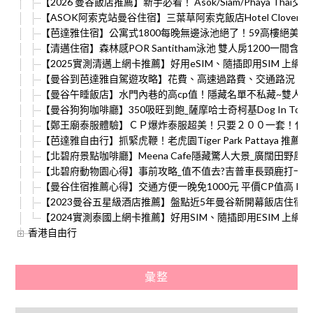
【2026 曼谷飯店推薦】新手必看！ Asok/Siam/Phaya Th
【ASOK阿索克站曼谷住宿】三葉草阿索克飯店Hotel Clover As
【芭達雅住宿】公寓式1800每晚無邊泳池絕了！59高樓絕美風景能不
【清邁住宿】森林感POR Santitham泳池 雙人房1200一間含早
【2025實測清邁上網卡推薦】好用eSIM、隨插即用SIM 上網使
【曼谷到芭達雅自駕遊攻略】花費、高速過路費、交通路況、
【曼谷午睡飯店】水門內巷的高cp值！隱藏名單不私藏~雙人房每晚1300
【曼谷狗狗咖啡廳】350吸旺到飽_薩摩哈士奇柯基Dog In Town Ar
【鄭王廟泰服體驗】ＣＰ爆炸泰服超美！只要２００一套！化
【芭達雅自由行】抓緊虎鞭！老虎園Tiger Park Pattaya 推
【北碧府景點咖啡廳】Meena Cafe隱藏驚人大景_廣闊田野風
【北碧府動物園心得】事前攻略_值不值去?吉普車長頸鹿打卡
【曼谷住宿推薦心得】交通方便一晚免1000元 平價CP值高 Red Pla
【2023曼谷五星級酒店推薦】盤點近5年曼谷新開幕飯店住宿10
【2024實測泰國上網卡推薦】好用SIM、隨插即用ESIM 上網使
香港自由行
彙整