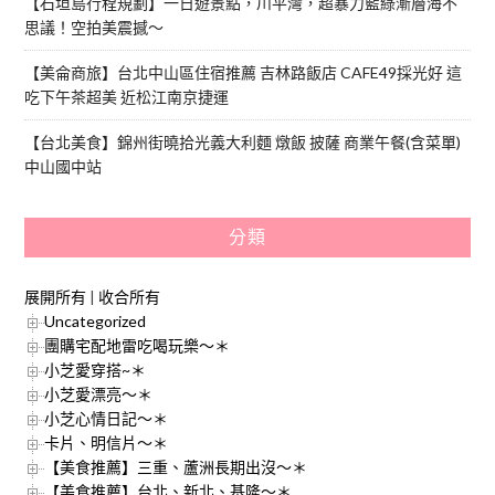
【石垣島行程規劃】一日遊景點，川平灣，超暴力藍綠漸層海不
思議！空拍美震撼～
【美侖商旅】台北中山區住宿推薦 吉林路飯店 CAFE49採光好 這
吃下午茶超美 近松江南京捷運
【台北美食】錦州街曉拾光義大利麵 燉飯 披薩 商業午餐(含菜單)
中山國中站
分類
展開所有
|
收合所有
Uncategorized
團購宅配地雷吃喝玩樂～＊
小芝愛穿搭~＊
小芝愛漂亮～＊
小芝心情日記～＊
卡片、明信片～＊
【美食推薦】三重、蘆洲長期出沒～＊
【美食推薦】台北、新北、基隆～＊