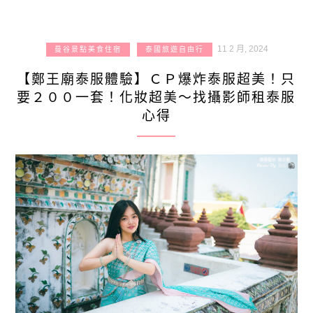
11 2 月, 2024
曼谷景點美食住宿
泰國旅遊自由行
【鄭王廟泰服體驗】ＣＰ爆炸泰服超美！只
要２００一套！化妝超美～找攝影師租泰服
心得