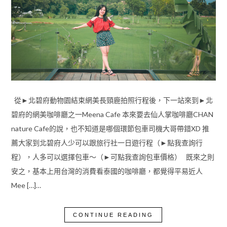
從►北碧府動物園結束網美長頸鹿拍照行程後，下一站來到►北
碧府的網美咖啡廳之一Meena Cafe 本來要去仙人掌咖啡廳CHAN
nature Cafe的說，也不知道是哪個環節包車司機大哥帶錯XD 推
薦大家到北碧府人少可以跟旅行社一日遊行程（►點我查詢行
程），人多可以選擇包車～（►可點我查詢包車價格） 既來之則
安之，基本上用台灣的消費看泰國的咖啡廳，都覺得平易近人
Mee […]…
CONTINUE READING