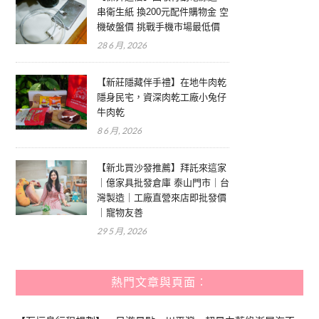
串衛生紙 換200元配件購物金 空
機破盤價 挑戰手機市場最低價
28 6 月, 2026
【新莊隱藏伴手禮】在地牛肉乾
隱身民宅，資深肉乾工廠小兔仔
牛肉乾
8 6 月, 2026
【新北買沙發推薦】拜託來這家
｜億家具批發倉庫 泰山門市｜台
灣製造｜工廠直營來店即批發價
｜寵物友善
29 5 月, 2026
熱門文章與頁面︰