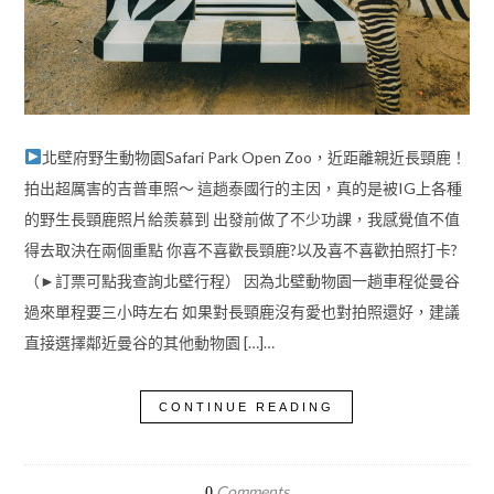
北壁府野生動物園Safari Park Open Zoo，近距離親近長頸鹿！
拍出超厲害的吉普車照～ 這趟泰國行的主因，真的是被IG上各種
的野生長頸鹿照片給羨慕到 出發前做了不少功課，我感覺值不值
得去取決在兩個重點 你喜不喜歡長頸鹿?以及喜不喜歡拍照打卡?
（►訂票可點我查詢北壁行程） 因為北壁動物園一趟車程從曼谷
過來單程要三小時左右 如果對長頸鹿沒有愛也對拍照還好，建議
直接選擇鄰近曼谷的其他動物園 […]…
CONTINUE READING
Comments
0