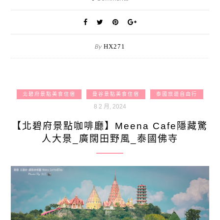
By
HX271
北碧府景點美食住宿
曼谷景點美食住宿
泰國旅遊自由行
8 2 月, 2024
【北碧府景點咖啡廳】Meena Cafe隱藏驚
人大景_廣闊田野風_泰國佛寺