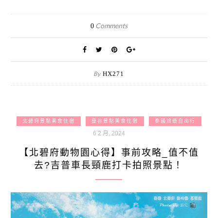
Comments
0
By
HX271
北碧府景點美食住宿
曼谷景點美食住宿
泰國旅遊自由行
6 2 月, 2024
【北碧府動物園心得】事前攻略_值不值
去?吉普車長頸鹿打卡拍照景點！