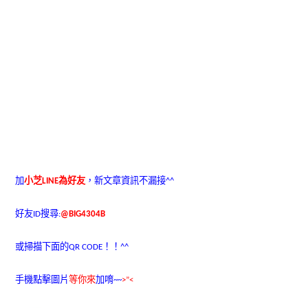
加
小芝LINE為好友
，新文章資訊不漏接^^
好友ID搜尋:
@BIG4304B
或掃描下面的QR CODE！！^^
手機點擊圖片
等你來
加唷~~
>”<