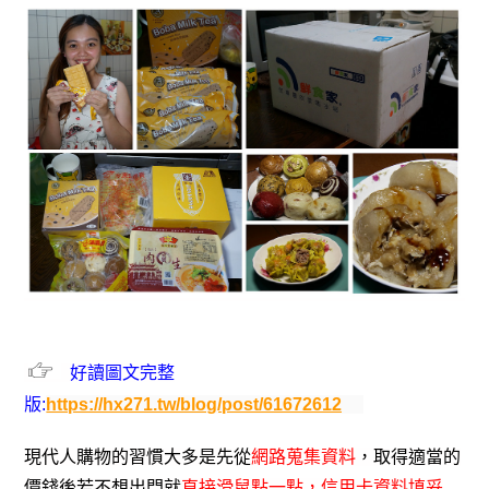
好讀圖文完整
版:
https://hx271.tw/blog/post/61672612
現代人購物的習慣大多是先從
網路蒐集資料
，取得適當的
價錢後若不想出門就
直接滑鼠點一點，信用卡資料填妥