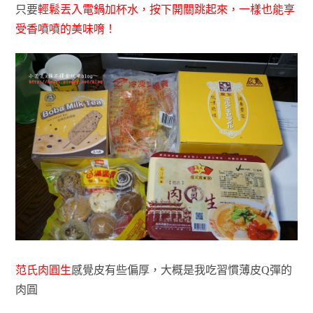
只要
輕鬆丟入電鍋加杯水，按下開關跳起來，一樣也能享
受香噴噴的美味唷！
范氏肉圓生
感覺皮有些偏厚，大概是我吃習慣薄皮Q彈的
肉圓