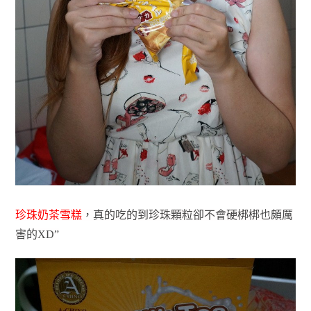
珍珠奶茶雪糕
，真的吃的到珍珠顆粒卻不會硬梆梆也頗厲
害的XD”