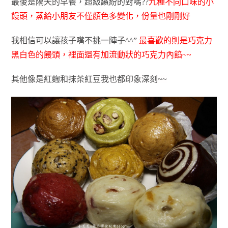
最後是隔天的早餐，超級繽紛的對嗎??
九種不同口味的小
饅頭，蒸給小朋友不僅顏色多變化，份量也剛剛好
我相信可以讓孩子嘴不挑一陣子^^” 
最喜歡的則是巧克力
黑白色的饅頭，裡面還有加流動狀的巧克力內餡~~
其他像是紅麴和抹茶紅豆我也都印象深
刻~~