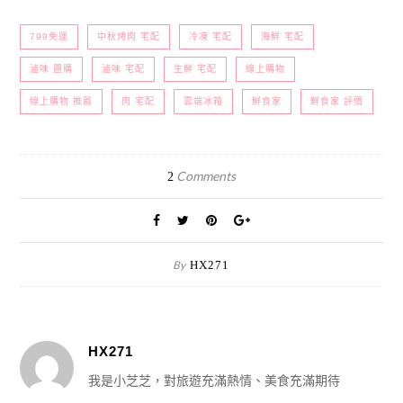
799免運
中秋烤肉 宅配
冷凍 宅配
海鮮 宅配
滷味 團購
滷味 宅配
生鮮 宅配
線上購物
線上購物 推薦
肉 宅配
雲端冰箱
鮮食家
鮮食家 評價
Comments
2
By
HX271
HX271
我是小芝芝，對旅遊充滿熱情、美食充滿期待