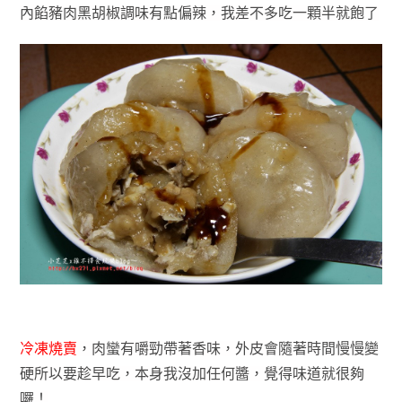
內餡豬肉黑胡椒調味有點偏辣，我差不多吃一顆半就飽了
冷凍燒賣
，肉蠻有嚼勁帶著香味，外皮會隨著時間慢慢變
硬所以要趁早吃，本身我沒加任何醬，覺得味道就很夠
囉！