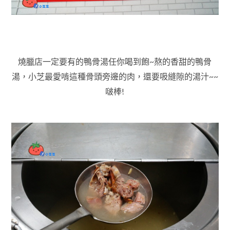
燒臘店一定要有的鴨骨湯任你喝到飽~熬的香甜的鴨骨
湯，小芝最愛啃這種骨頭旁邊的肉，還要吸縫隙的湯汁~~
啵棒!