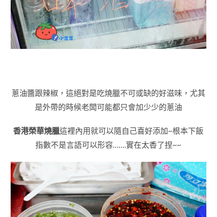
蔥油醬跟辣椒，這絕對是吃燒臘不可或缺的好滋味，尤其
是外帶的時候老闆可能都只會加少少的蔥油
香港榮華燒臘
這裡內用就可以隨自己喜好添加~
根本下飯
指數不是言語可以形容…….實在太香了捏~~