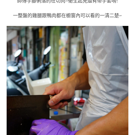
師傅手腳俐落的在切肉~衛生起見還有帶手套唷!
一整盤的雞腿跟鴨肉都在櫥窗內可以看的一清二楚~