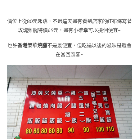
價位上從80元起跳，不過這天還有看到店家的紅布條寫著
玫瑰雞腿特價69元，還有小確幸可以撿個便宜~
也許
香港榮華燒臘
不是最便宜，但吃過以後的滋味是還會
在當回頭客~