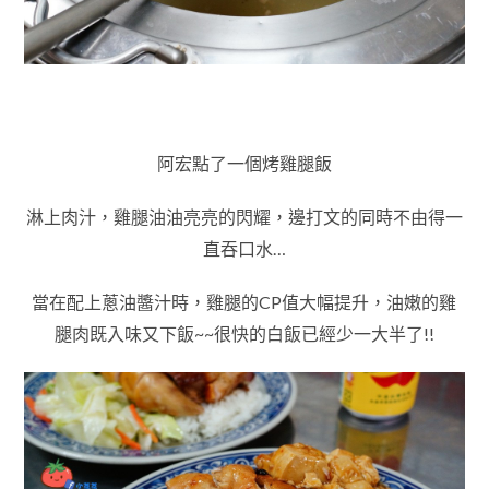
阿宏點了一個烤雞腿飯
淋上肉汁，雞腿油油亮亮的閃耀，邊打文的同時不由得一
直吞口水…
當在配上蔥油醬汁時，雞腿的CP值大幅提升，油嫩的雞
腿肉既入味又下飯~~很快的白飯已經少一大半了!!