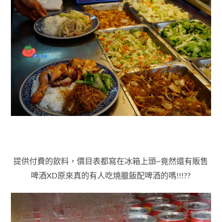
提供付費的飲料，價目表都寫在冰箱上頭~竟然還有販售
啤酒XD
原來真的有人吃燒臘飯配啤酒的嗎!!!??