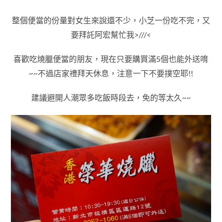
整個便當的份量對女生來說還不少，小芝一份吃不完，又
要拜託阿宏幫忙我>///<
喜歡吃燒臘便當的朋友，現在只要購買滿5個也能外送唷
~~不過店家禮拜天休息，注意一下不要撲空耶!!
建議避開
人潮眾多
吃飯時段去，免的等太久~~