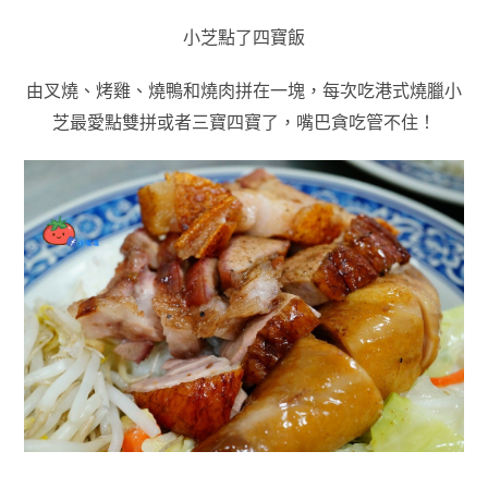
小芝點了四寶飯
由叉燒、烤雞、燒鴨和燒肉拼在一塊，每次吃港式燒臘小
芝最愛點雙拼或者三寶四寶了，嘴巴貪吃管不住！