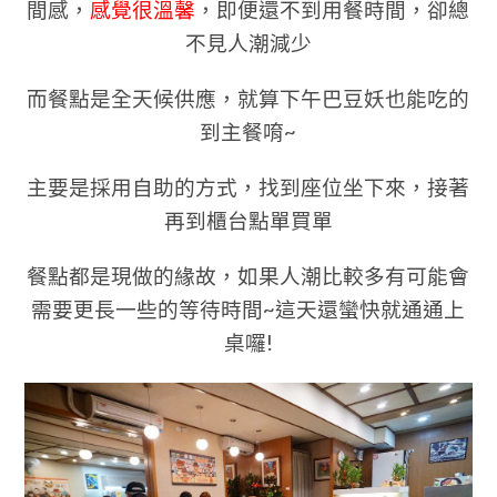
間感，
感覺很溫馨
，即便還不到用餐時間，卻總
不見人潮減少
而餐點是全天候供應，就算下午巴豆妖也能吃的
到主餐唷~
主要是採用自助的方式，找到座位坐下來，接著
再到櫃台點單買單
餐點都是現做的緣故，如果人潮比較多有可能會
需要更長一些的等待時間~這天還蠻快就通通上
桌囉!