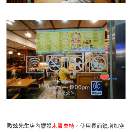
歐炫先生
店內擺設
木質桌椅
，使用長面鏡增加空