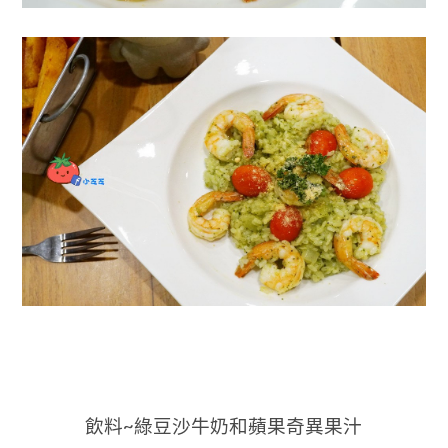
飲料~綠豆沙牛奶和蘋果奇異果汁