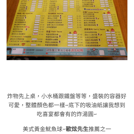
炸物先上桌，小水桶跟鐵盤等等，
盛裝的容器好
可愛，
整
體
顏色
都一樣~底下的吸油紙讓我想到
吃喜宴都會有的炸湯圓~
美式黃金魷魚球~
歐炫先生
推薦之一