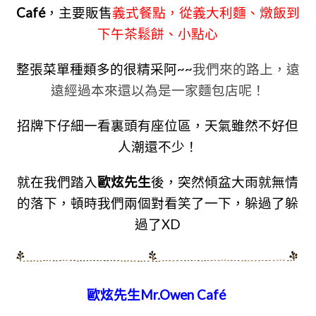
Café
，主要販售
義式餐點，從義大利麵、燉飯到
下午茶鬆餅、小點心
整張菜單種類多的很精采阿~~
我們來的路上，遠
遠經過本來還以為是一家麵包店呢！
招牌下仔細一看裏頭有座位區，天氣雖然不好但
人潮還不少！
就在我們踏入
歐炫先生
後，突然傾盆大雨就無情
的落下，頓時我們兩個對看笑了一下，躲過了躲
過了XD
歐炫先生Mr.Owen Café