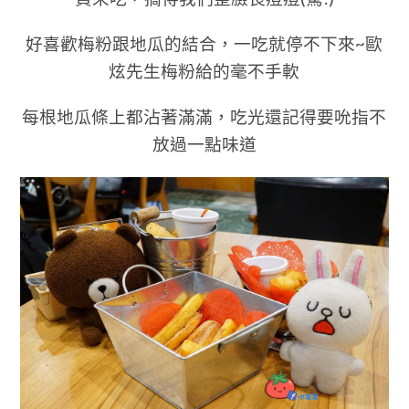
好喜歡梅粉跟地瓜的結合，一吃就停不下來~歐
炫先生梅粉給的毫不手軟
每根地瓜條上都沾著滿滿，吃光還記得要吮指不
放過一點味道