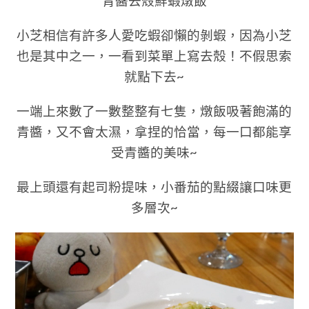
青醬去殼鮮蝦燉飯
小芝相信有許多人愛吃蝦卻懶的剝蝦，因為小芝
也是其中之一，一看到菜單上寫去殼！不假思索
就點下去~
一端上來數了一數整整有七隻，燉飯吸著飽滿的
青醬，又不會太濕，拿捏的恰當，每一口都能享
受青醬的美味~
最上頭還有起司粉提味，小番茄的點綴讓口味更
多層次~