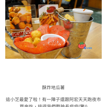
酥炸地瓜薯
這小芝最愛了啦！有一陣子還跟阿宏天天跑夜市
買來吃，搞得我們整臉長痘痘(驚!)