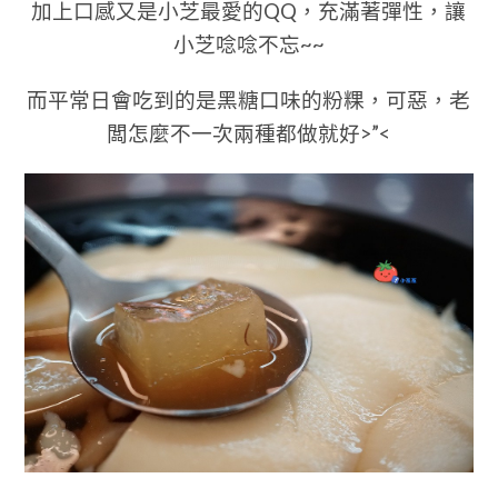
加上口感又是小芝最愛的QQ，充滿著彈性，讓
小芝唸唸不忘~~
而平常日會吃到的是黑糖口味的
粉粿，可惡，老
闆怎麼不一次兩種都做就好>”<