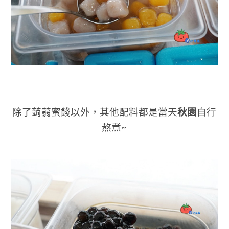
除了蒟蒻蜜餞以外，其他配料都是當天
秋園
自行
熬煮~