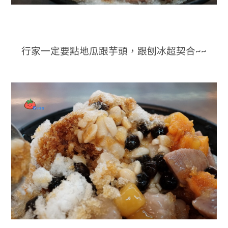
行家一定要點地瓜跟芋頭，跟
刨冰超契合~~