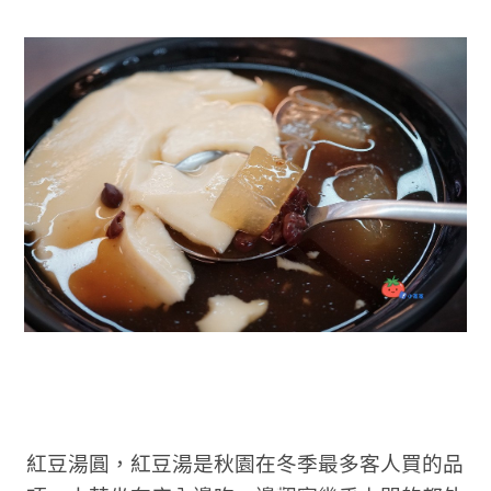
紅豆湯圓，紅豆湯是秋園在冬季最多客人買的品