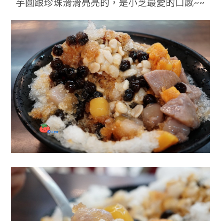
芋圓跟珍珠滑滑亮亮的，是小芝最愛的口感~~