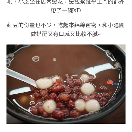
項，小芝坐在店內邊吃，邊觀察幾乎上門的都外
帶了一碗XD
紅豆的份量也不少，吃起來綿綿密密，和小湯圓
做搭配又有口感又比較不膩~