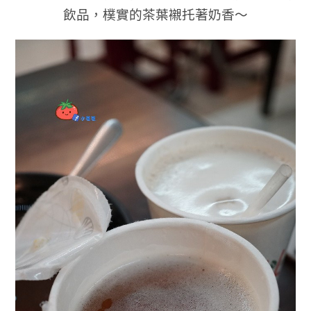
飲品，樸實的茶葉襯托著奶香～