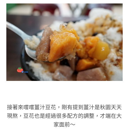
接著來嚐嚐
薑汁
豆花，剛有提到薑汁是秋園天天
現熬，豆花也是經過很多配方的調整，才端在大
家面前～