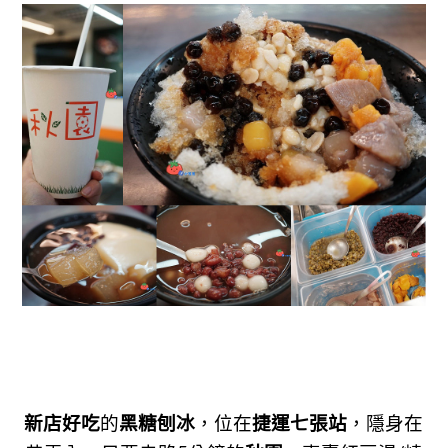
新店好吃
的
黑糖
刨冰
，位在
捷運七張站
，隱身在