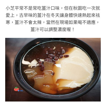
小芝平常不是常吃薑汁口味，但在秋園吃一次就
愛上
，古早味的薑汁在冬天讓身體快速熱起來祛
寒
，薑汁不會太辣，當然在現場如果喝不適應，
薑汁可以調整濃度喔！