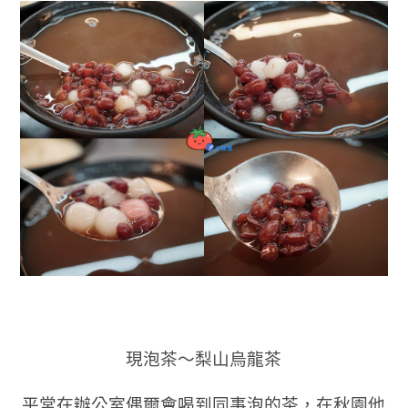
現泡茶～梨山烏龍茶
平常在辦公室偶爾會喝到同事泡的茶，在秋園他