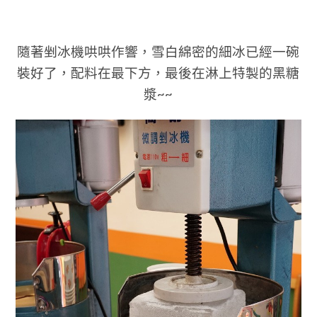
隨著剉冰機哄哄作響，雪白綿密的細冰已經一碗
裝好了，配料在最下方，最後在淋上特製的黑糖
漿~~