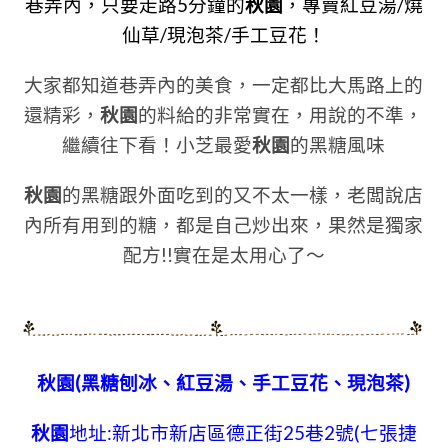
巷弄內，只要走路5分鐘的
秋園
，專賣紅豆湯/燒
仙草/現泡茶/手工豆花！
大家都知道巷弄內的美食，一定都比大馬路上的
還精彩，
秋園
的料給的非常實在，用說的不準，
繼續往下看！小芝最愛
秋園
的黑糖風味
秋園
的黑糖跟外面吃到的又不太一樣，老闆說店
內所有用到的糖，都是自己炒出來
，果然是獨家
配方!!
實在是太用心了～
秋園(黑糖刨冰、紅豆湯、手工豆花、現泡茶)
秋園
地址:新北市新店區德正街25巷2號(七張捷