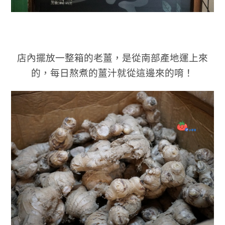
店內擺放一整箱的老薑，是從南部產地運上來
的，每日熬煮的薑汁就從這邊來的唷！