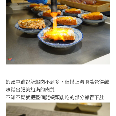
蝦頭中雖說龍蝦肉不到多，但搭上海膽醬覺得鹹
味襯出肥美飽滿的肉質
不知不覺就把整個龍蝦頭能吃的部分都吞下肚