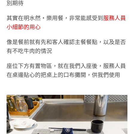
別期待
其實在明水然・樂用餐，非常能感受到
服務人員
小細節的用心
像是餐前就有先和客人確認主餐餐點，以及是否
有不吃牛肉的情況
座位下方有置物區，就在我們入座後，服務人員
在桌邊貼心的把桌上的口布攤開，
供我們使用