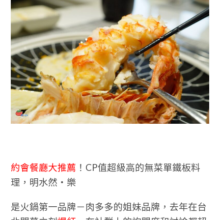
約會餐廳大推薦
！CP值超級高的無菜單鐵板料
理，明水然・樂
是火鍋第一品牌－肉多多的姐妹品牌，去年在台