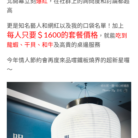
北開幕立刻
爆紅
，在社群上的詢問度和討論都超
高
更是知名藝人和網紅以及我的口袋名單！加上
每人只要＄1600的套餐價格
，就能
吃到
龍蝦、干貝、和牛
及高貴的桌邊服務
今年情人節約會再度來品嚐鐵板燒界的超新星囉
～