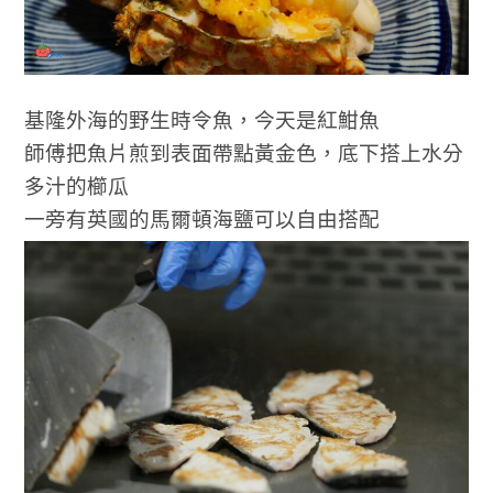
基隆外海的野生時令魚，今天是紅魽魚
師傅把魚片煎到表面帶點黃金色，底下搭上水分
多汁的櫛瓜
一旁有英國的馬爾頓海鹽可以自由搭配