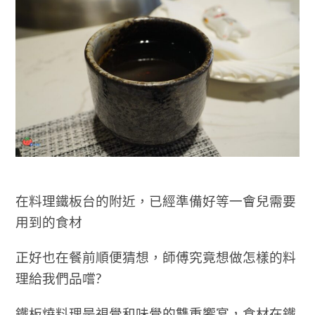
在料理鐵板台的附近，已經準備好等一會兒需要
用到的食材
正好也在餐前順便猜想，師傅究竟想做怎樣的料
理給我們品嚐?
鐵板燒料理是視覺和味覺的雙重饗宴，食材在鐵