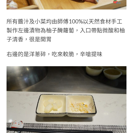
所有醬汁及小菜均由師傅100%以天然食材手工
製作
左邊漬物為柚子醃蘿蔔，入口帶點微酸和柚
子清香，很是開胃
右邊的是洋蔥碎，吃來較脆，辛嗆提味