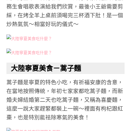
務生會唱歌表演給我們欣賞，最後小王爺需要剪
綵，在烤全羊上桌前須喝完三杯酒下肚！是一個
炒熱氣氛～相當好玩的儀式～
大陸寧夏美食－蒿子麵
蒿子麵是寧夏的特色小吃，有
祈福安康的含意，
在當地按照傳統，年初七家家都吃蒿子麵，而新
婚夫婦結婚第二天也吃蒿子麵，又稱為喜慶麵，
這麼一說大家趕緊都裝上一碗～裡面有枸杞跟紅
棗，也是特別能祛除寒氣的美食！