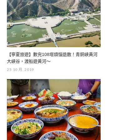
【寧夏旅遊】數完108塔煩惱退散！青銅峽黃河
大峽谷，渡船遊黃河～
25 10 月, 2019