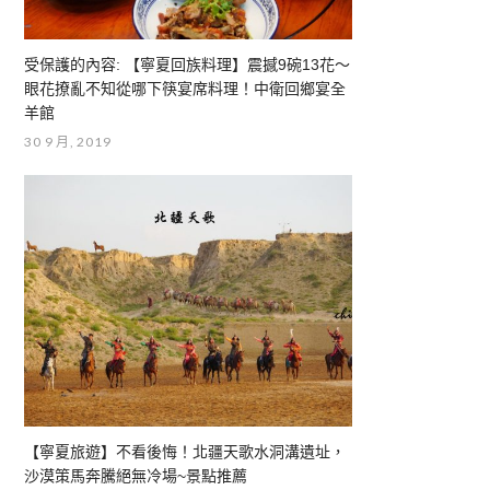
受保護的內容: 【寧夏回族料理】震撼9碗13花～
眼花撩亂不知從哪下筷宴席料理！中衛回鄉宴全
羊館
30 9 月, 2019
【寧夏旅遊】不看後悔！北疆天歌水洞溝遺址，
沙漠策馬奔騰絕無冷場~景點推薦