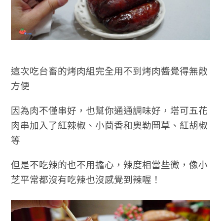
這次吃台畜的烤肉組完全用不到烤肉醬覺得無敵
方便
因為肉不僅串好，也幫你通通調味好，塔可五花
肉串加入了紅辣椒、小茴香和奧勒岡草、紅胡椒
等
但是不吃辣的也不用擔心，辣度相當些微，像小
芝平常都沒有吃辣也沒感覺到辣喔！