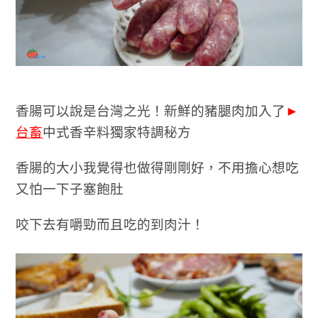
香腸可以說是台灣之光！新鮮的豬腿肉加入了
►
台畜
中式香辛料獨家特調秘方
香腸的大小我覺得也做得剛剛好，不用擔心想吃
又怕一下子塞飽肚
咬下去有嚼勁而且吃的到肉汁！