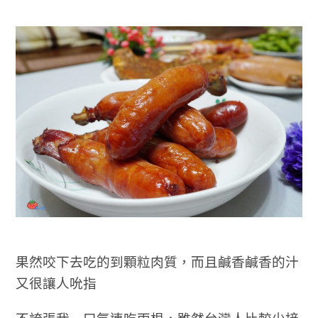
果然咬下去吃的到顆粒肉質，而且鹹香鹹香的汁
又很讓人吮指