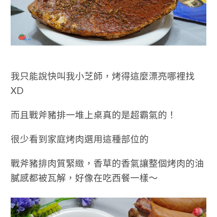
我只能說快叫我小芝師，烤得這麼漂亮哪裡找
XD
而且戰斧豬排一堆上桌真的是超霸氣的！
很少看到家庭烤肉選用這種部位的
戰斧豬排肉質緊緻，香草的香氣讓整個烤肉的油
膩感都被瓦解，好像在吃西餐一樣～