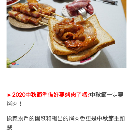
►2020中秋節
準備好要
烤肉
了嗎?
中秋節
一定要
烤肉！
挨家挨戶的團聚和飄出的烤肉香更是
中秋節
重頭
戲