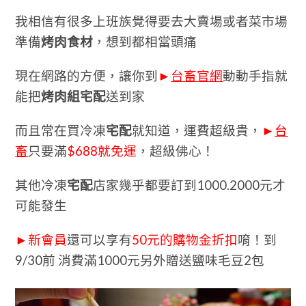
我相信有很多上班族覺得要去大賣場或者菜市場
準備
烤肉食材
，想到都相當頭痛
現在網路的方便，讓你到
►
台畜
官網
動動手指就
能把
烤肉組宅配
送到家
而且常在買冷凍
宅配
就知道，運費超級貴，
►
台
畜
只要滿
$688就免運
，超級佛心！
其他冷凍
宅配
店家
幾乎都要訂到1000.2000元才
可能發生
►
新會員
還可以享有
50元的購物金折扣
唷！到
9/30前 消費滿1000元另外贈送鹽味毛豆2包