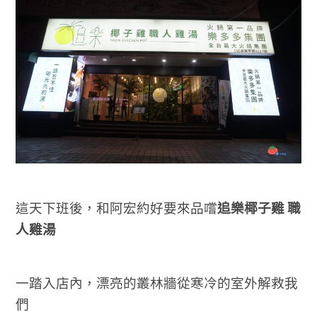
這天下班後，和阿宏約好要來品嚐
追樂椰子雞 職
人雞湯
一踏入店內，漂亮的叢林牆從寒冷的室外解救我
們