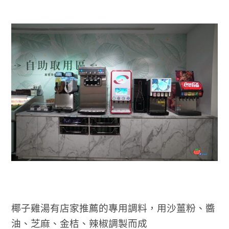
椰子雞湯有店家推薦的專用調料，用沙薑粉、醬
油、芝麻、金桔、辣椒調製而成