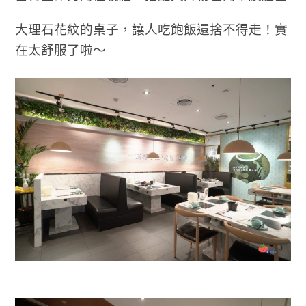
大理石花紋的桌子，讓人吃飽飯還捨不得走！實
在太舒服了啦～