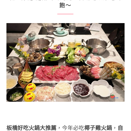
飽～
板橋好吃火鍋大推薦
，今年必吃
椰子雞火鍋
，
自