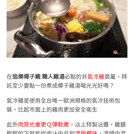
在
追樂椰子雞 職人雞湯
必點的非
氣冷雞
莫屬，拜
託至少要點一份煮成椰子雞湯喝光光好嗎？
氣冷雞是使用全台唯一歐洲規格的氣冷技術包
裝，比起市面上的雞肉更加安全衛生
此外
肉質也會更Ｑ彈軟嫩
，沾上特製沾醬，雞腿
輕輕咬下就能從肉汁中品到
清甜椰味
，湯頭中混