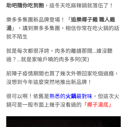
助吧隨你吃到飽
，這冬天吃麻辣鍋就落伍了！
樂多多集團新品牌登場！「
追樂椰子雞 職人雞
湯
」，講到樂多多集團，相信你常在吃火鍋的話
就不陌生
就是每次都很浮誇，肉多的離譜那間…誰沒聽
過？…就是家喻戶曉的肉多多阿(笑)
前陣子疫情期間也買了幾次外帶回家吃個過癮，
沒想到今年這麼突然地推出新品牌！
很可以啊！
依舊是
熟悉的
火鍋
最對味
，但這次火
鍋可是一般市面上幾乎沒看過的
「椰子湯底」