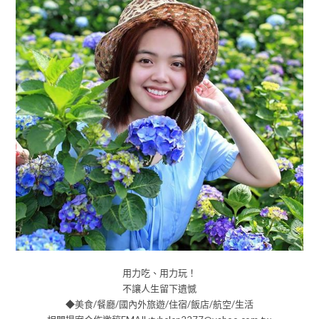
用力吃、用力玩！
不讓人生留下遺憾
◆美食/餐廳/國內外旅遊/住宿/飯店/航空/生活