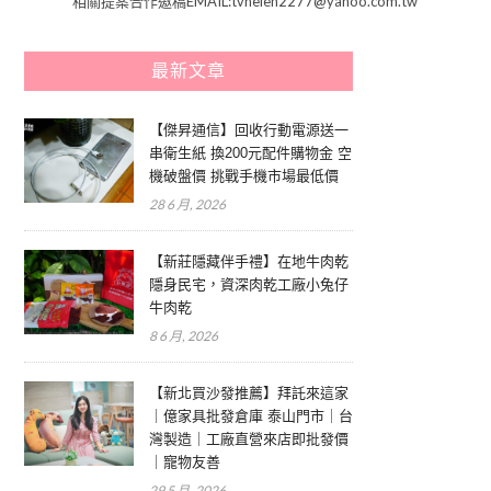
相關提案合作邀稿EMAIL:tvhelen2277@yahoo.com.tw
最新文章
【傑昇通信】回收行動電源送一
串衛生紙 換200元配件購物金 空
機破盤價 挑戰手機市場最低價
28 6 月, 2026
【新莊隱藏伴手禮】在地牛肉乾
隱身民宅，資深肉乾工廠小兔仔
牛肉乾
8 6 月, 2026
【新北買沙發推薦】拜託來這家
｜億家具批發倉庫 泰山門市｜台
灣製造｜工廠直營來店即批發價
｜寵物友善
29 5 月, 2026