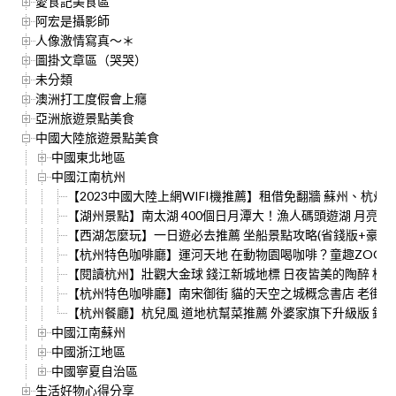
愛食記美食區
阿宏是攝影師
人像激情寫真～＊
圖掛文章區（哭哭）
未分類
澳洲打工度假會上癮
亞洲旅遊景點美食
中國大陸旅遊景點美食
中國東北地區
中國江南杭州
【2023中國大陸上網WIFI機推薦】租借免翻牆 蘇州、杭州 GL
【湖州景點】南太湖 400個日月潭大！漁人碼頭遊湖 月亮
【西湖怎麼玩】一日遊必去推薦 坐船景點攻略(省錢版+豪華
【杭州特色咖啡廳】運河天地 在動物園喝咖啡？童趣ZOO C
【閱讀杭州】壯觀大金球 錢江新城地標 日夜皆美的陶醉 杭
【杭州特色咖啡廳】南宋御街 貓的天空之城概念書店 老街和
【杭州餐廳】杭兒風 道地杭幫菜推薦 外婆家旗下升級版 錢
中國江南蘇州
中國浙江地區
中國寧夏自治區
生活好物心得分享