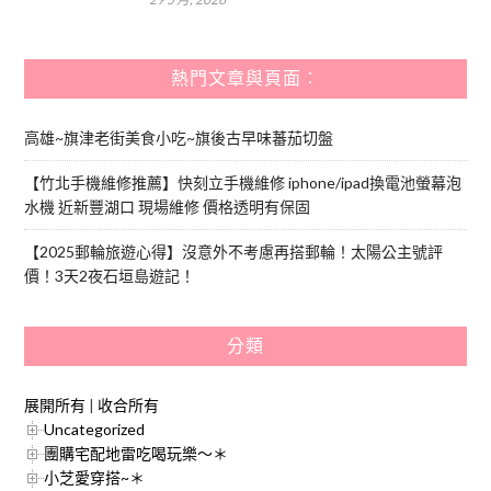
熱門文章與頁面︰
高雄~旗津老街美食小吃~旗後古早味蕃茄切盤
【竹北手機維修推薦】快刻立手機維修 iphone/ipad換電池螢幕泡
水機 近新豐湖口 現場維修 價格透明有保固
【2025郵輪旅遊心得】沒意外不考慮再搭郵輪！太陽公主號評
價！3天2夜石垣島遊記！
分類
展開所有
|
收合所有
Uncategorized
團購宅配地雷吃喝玩樂～＊
小芝愛穿搭~＊