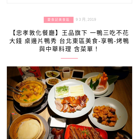
9 3 月, 2019
愛食記美食區
【忠孝敦化餐廳】王品旗下 一鴨三吃不花
大錢 桌邊片鴨秀 台北東區美食-享鴨-烤鴨
與中華料理 含菜單！