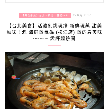
29 6 月, 2017
【美食推薦】台北、新北、基隆～＊
【台北美食】活蹦亂跳現撈 新鮮現蒸 甜美
滋味！漉 海鮮蒸氣鍋 (松江店) 蒸的最美味
～～～ 愛評體驗團