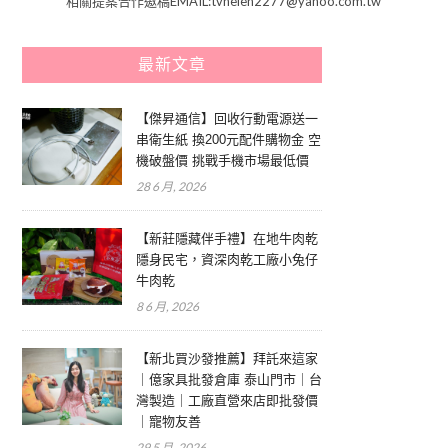
相關提案合作邀稿EMAIL:tvhelen2277@yahoo.com.tw
最新文章
【傑昇通信】回收行動電源送一
串衛生紙 換200元配件購物金 空
機破盤價 挑戰手機市場最低價
28 6 月, 2026
【新莊隱藏伴手禮】在地牛肉乾
隱身民宅，資深肉乾工廠小兔仔
牛肉乾
8 6 月, 2026
【新北買沙發推薦】拜託來這家
｜億家具批發倉庫 泰山門市｜台
灣製造｜工廠直營來店即批發價
｜寵物友善
29 5 月, 2026