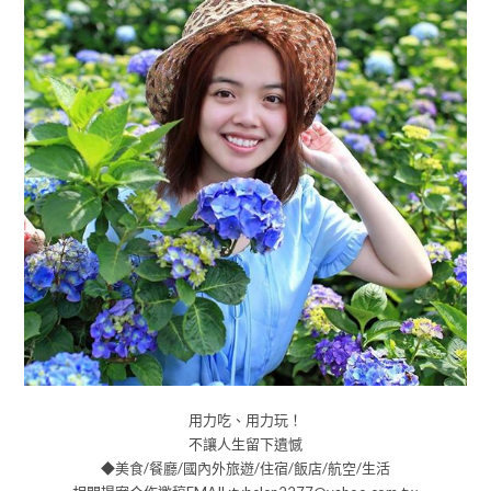
用力吃、用力玩！
不讓人生留下遺憾
◆美食/餐廳/國內外旅遊/住宿/飯店/航空/生活