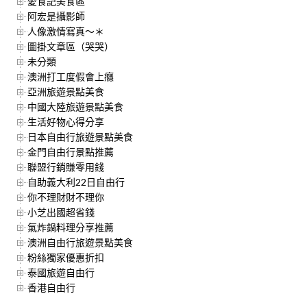
愛食記美食區
阿宏是攝影師
人像激情寫真～＊
圖掛文章區（哭哭）
未分類
澳洲打工度假會上癮
亞洲旅遊景點美食
中國大陸旅遊景點美食
生活好物心得分享
日本自由行旅遊景點美食
金門自由行景點推薦
聯盟行銷賺零用錢
自助義大利22日自由行
你不理財財不理你
小芝出國超省錢
氣炸鍋料理分享推薦
澳洲自由行旅遊景點美食
粉絲獨家優惠折扣
泰國旅遊自由行
香港自由行