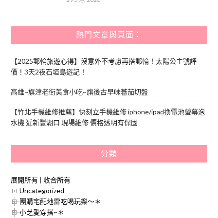
熱門文章與頁面︰
【2025郵輪旅遊心得】沒意外不考慮再搭郵輪！太陽公主號評
價！3天2夜石垣島遊記！
高雄~旗津老街美食小吃~旗後古早味蕃茄切盤
【竹北手機維修推薦】快刻立手機維修 iphone/ipad換電池螢幕泡
水機 近新豐湖口 現場維修 價格透明有保固
分類
展開所有
|
收合所有
Uncategorized
團購宅配地雷吃喝玩樂～＊
小芝愛穿搭~＊