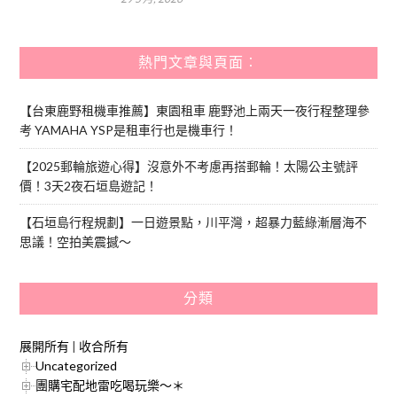
熱門文章與頁面︰
【台東鹿野租機車推薦】東園租車 鹿野池上兩天一夜行程整理參
考 YAMAHA YSP是租車行也是機車行！
【2025郵輪旅遊心得】沒意外不考慮再搭郵輪！太陽公主號評
價！3天2夜石垣島遊記！
【石垣島行程規劃】一日遊景點，川平灣，超暴力藍綠漸層海不
思議！空拍美震撼～
分類
展開所有
|
收合所有
Uncategorized
團購宅配地雷吃喝玩樂～＊