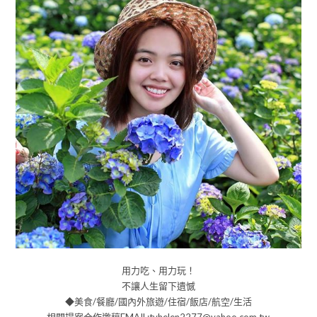
用力吃、用力玩！
不讓人生留下遺憾
◆美食/餐廳/國內外旅遊/住宿/飯店/航空/生活
相關提案合作邀稿EMAIL:tvhelen2277@yahoo.com.tw