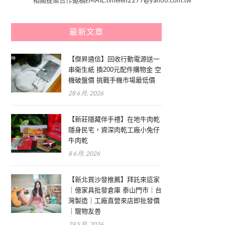
最新文章
【傑昇通信】回收行動電源送一
串衛生紙 換200元配件購物金 空
機破盤價 挑戰手機市場最低價
28 6 月, 2026
【新莊隱藏伴手禮】在地牛肉乾
隱身民宅，資深肉乾工廠小兔仔
牛肉乾
8 6 月, 2026
【新北買沙發推薦】拜託來這家
｜億家具批發倉庫 泰山門市｜台
灣製造｜工廠直營來店即批發價
｜寵物友善
29 5 月, 2026