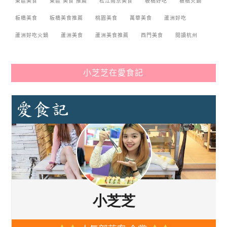
東區美食
東區 美食 推薦
松江南京美食
板橋好吃
板橋火鍋
板橋美食
板橋美食推薦
桃園美食
萬華美食
蘆洲好吃
蘆洲好吃火鍋
蘆洲美食
蘆洲美食推薦
西門美食
閱讀杭州
小芝芝在愛食記