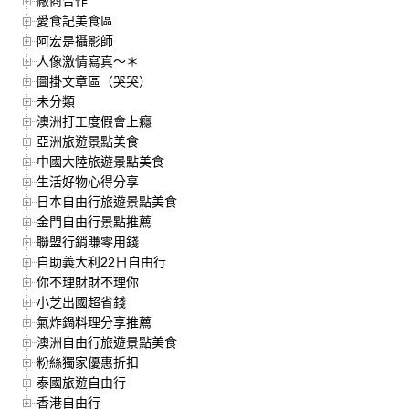
廠商合作
愛食記美食區
阿宏是攝影師
人像激情寫真～＊
圖掛文章區（哭哭）
未分類
澳洲打工度假會上癮
亞洲旅遊景點美食
中國大陸旅遊景點美食
生活好物心得分享
日本自由行旅遊景點美食
金門自由行景點推薦
聯盟行銷賺零用錢
自助義大利22日自由行
你不理財財不理你
小芝出國超省錢
氣炸鍋料理分享推薦
澳洲自由行旅遊景點美食
粉絲獨家優惠折扣
泰國旅遊自由行
香港自由行