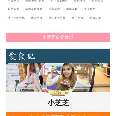
東區美食
東區 美食 推薦
松江南京美食
板橋好吃
板橋火鍋
板橋美食
板橋美食推薦
桃園美食
萬華美食
蘆洲好吃
蘆洲好吃火鍋
蘆洲美食
蘆洲美食推薦
西門美食
閱讀杭州
小芝芝在愛食記