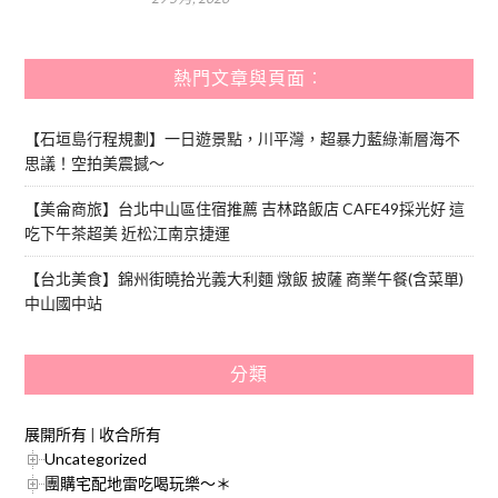
熱門文章與頁面︰
【石垣島行程規劃】一日遊景點，川平灣，超暴力藍綠漸層海不
思議！空拍美震撼～
【美侖商旅】台北中山區住宿推薦 吉林路飯店 CAFE49採光好 這
吃下午茶超美 近松江南京捷運
【台北美食】錦州街曉拾光義大利麵 燉飯 披薩 商業午餐(含菜單)
中山國中站
分類
展開所有
|
收合所有
Uncategorized
團購宅配地雷吃喝玩樂～＊