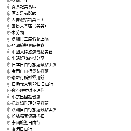
廠商合作
愛食記美食區
阿宏是攝影師
人像激情寫真～＊
圖掛文章區（哭哭）
未分類
澳洲打工度假會上癮
亞洲旅遊景點美食
中國大陸旅遊景點美食
生活好物心得分享
日本自由行旅遊景點美食
金門自由行景點推薦
聯盟行銷賺零用錢
自助義大利22日自由行
你不理財財不理你
小芝出國超省錢
氣炸鍋料理分享推薦
澳洲自由行旅遊景點美食
粉絲獨家優惠折扣
泰國旅遊自由行
香港自由行