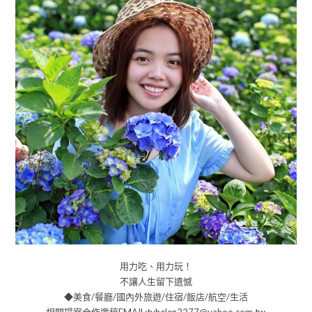
用力吃、用力玩！
不讓人生留下遺憾
◆美食/餐廳/國內外旅遊/住宿/飯店/航空/生活
相關提案合作邀稿EMAIL:tvhelen2277@yahoo.com.tw