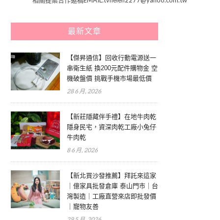
最新文章
【傑昇通信】回收行動電源送一
串衛生紙 換200元配件購物金 空
機破盤價 挑戰手機市場最低價
28 6 月, 2026
【新莊隱藏伴手禮】在地牛肉乾
隱身民宅，資深肉乾工廠小兔仔
牛肉乾
8 6 月, 2026
【新北買沙發推薦】拜託來這家
｜億家具批發倉庫 泰山門市｜台
灣製造｜工廠直營來店即批發價
｜寵物友善
29 5 月, 2026