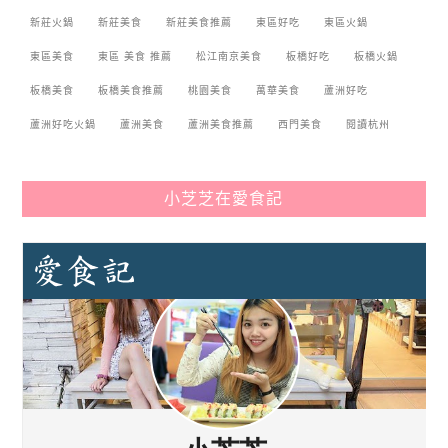
新莊火鍋
新莊美食
新莊美食推薦
東區好吃
東區火鍋
東區美食
東區 美食 推薦
松江南京美食
板橋好吃
板橋火鍋
板橋美食
板橋美食推薦
桃園美食
萬華美食
蘆洲好吃
蘆洲好吃火鍋
蘆洲美食
蘆洲美食推薦
西門美食
閱讀杭州
小芝芝在愛食記