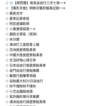
【紐西蘭】南島自由行八天七夜～＊
【隱形牙套】明皓牙醫舒服美記錄～＊
廠商合作
愛食記美食區
阿宏是攝影師
人像激情寫真～＊
圖掛文章區（哭哭）
未分類
澳洲打工度假會上癮
亞洲旅遊景點美食
中國大陸旅遊景點美食
生活好物心得分享
日本自由行旅遊景點美食
金門自由行景點推薦
聯盟行銷賺零用錢
自助義大利22日自由行
你不理財財不理你
小芝出國超省錢
氣炸鍋料理分享推薦
澳洲自由行旅遊景點美食