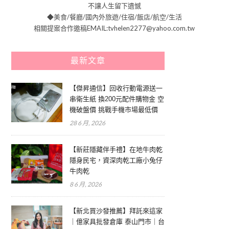
不讓人生留下遺憾
◆美食/餐廳/國內外旅遊/住宿/飯店/航空/生活
相關提案合作邀稿EMAIL:tvhelen2277@yahoo.com.tw
最新文章
【傑昇通信】回收行動電源送一
串衛生紙 換200元配件購物金 空
機破盤價 挑戰手機市場最低價
28 6 月, 2026
【新莊隱藏伴手禮】在地牛肉乾
隱身民宅，資深肉乾工廠小兔仔
牛肉乾
8 6 月, 2026
【新北買沙發推薦】拜託來這家
｜億家具批發倉庫 泰山門市｜台