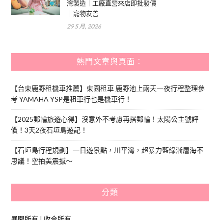
灣製造｜工廠直營來店即批發價
｜寵物友善
29 5 月, 2026
熱門文章與頁面︰
【台東鹿野租機車推薦】東園租車 鹿野池上兩天一夜行程整理參
考 YAMAHA YSP是租車行也是機車行！
【2025郵輪旅遊心得】沒意外不考慮再搭郵輪！太陽公主號評
價！3天2夜石垣島遊記！
【石垣島行程規劃】一日遊景點，川平灣，超暴力藍綠漸層海不
思議！空拍美震撼～
分類
展開所有
|
收合所有