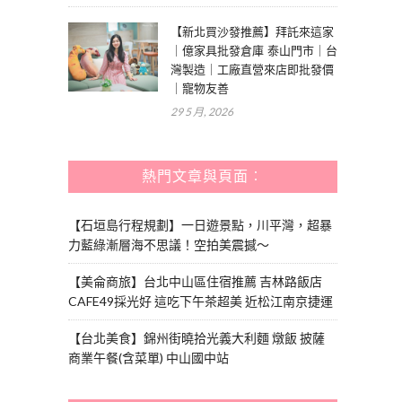
【新北買沙發推薦】拜託來這家
｜億家具批發倉庫 泰山門市｜台
灣製造｜工廠直營來店即批發價
｜寵物友善
29 5 月, 2026
熱門文章與頁面︰
【石垣島行程規劃】一日遊景點，川平灣，超暴
力藍綠漸層海不思議！空拍美震撼～
【美侖商旅】台北中山區住宿推薦 吉林路飯店
CAFE49採光好 這吃下午茶超美 近松江南京捷運
【台北美食】錦州街曉拾光義大利麵 燉飯 披薩
商業午餐(含菜單) 中山國中站