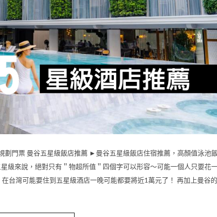
規劃門票 曼谷五星級飯店推薦 ►曼谷五星級飯店住宿推薦，高顏值泳池
五星級來說，絕對只有＂物超所值＂四個字可以形容～可能一個人只要花
店，在台灣可能要住到五星級酒店一晚可能都要將近1萬元了！ 再加上曼谷