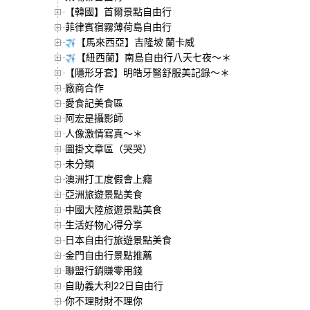
【韓國】首爾景點自由行
菲律賓宿霧薄荷島自由行
【馬來西亞】吉隆坡 蘭卡威
【紐西蘭】南島自由行八天七夜～＊
【隱形牙套】明皓牙醫舒服美記錄～＊
廠商合作
愛食記美食區
阿宏是攝影師
人像激情寫真～＊
圖掛文章區（哭哭）
未分類
澳洲打工度假會上癮
亞洲旅遊景點美食
中國大陸旅遊景點美食
生活好物心得分享
日本自由行旅遊景點美食
金門自由行景點推薦
聯盟行銷賺零用錢
自助義大利22日自由行
你不理財財不理你