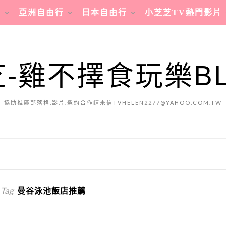
行
亞洲自由行
日本自由行
小芝芝TV熱門影片
-雞不擇食玩樂B
協助推廣部落格.影片.邀約合作請來信TVHELEN2277@YAHOO.COM.TW
 Tag
曼谷泳池飯店推薦