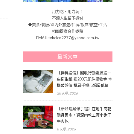
用力吃、用力玩！
不讓人生留下遺憾
◆美食/餐廳/國內外旅遊/住宿/飯店/航空/生活
相關提案合作邀稿
EMAIL:tvhelen2277@yahoo.com.tw
最新文章
【傑昇通信】回收行動電源送一
串衛生紙 換200元配件購物金 空
機破盤價 挑戰手機市場最低價
28 6 月, 2026
【新莊隱藏伴手禮】在地牛肉乾
隱身民宅，資深肉乾工廠小兔仔
牛肉乾
8 6 月, 2026