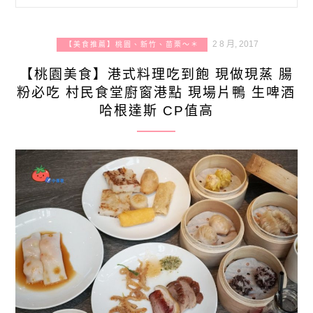
2 8 月, 2017
【美食推薦】桃園、新竹、苗栗～＊
【桃園美食】港式料理吃到飽 現做現蒸 腸
粉必吃 村民食堂廚窗港點 現場片鴨 生啤酒
哈根達斯 CP值高