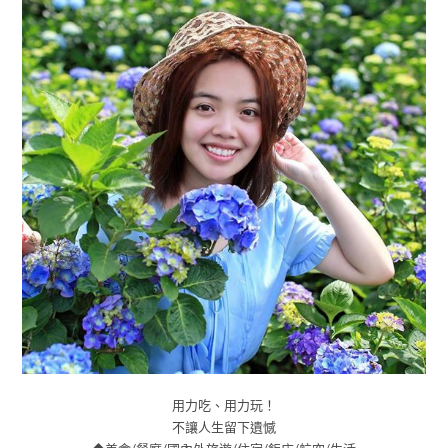
用力吃、用力玩！
不讓人生留下遺憾