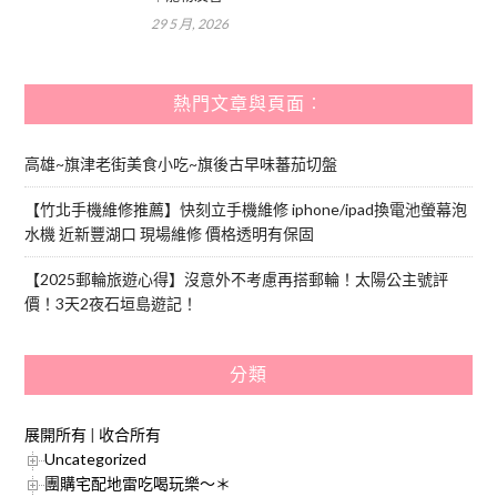
29 5 月, 2026
熱門文章與頁面︰
高雄~旗津老街美食小吃~旗後古早味蕃茄切盤
【竹北手機維修推薦】快刻立手機維修 iphone/ipad換電池螢幕泡
水機 近新豐湖口 現場維修 價格透明有保固
【2025郵輪旅遊心得】沒意外不考慮再搭郵輪！太陽公主號評
價！3天2夜石垣島遊記！
分類
展開所有
|
收合所有
Uncategorized
團購宅配地雷吃喝玩樂～＊