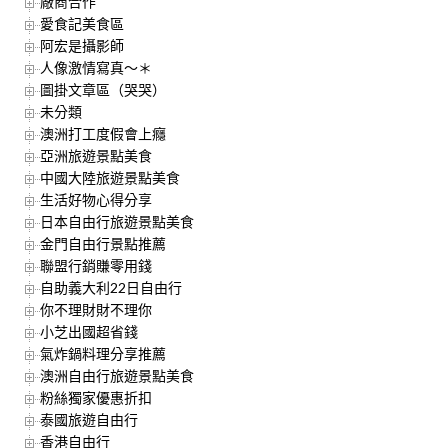
廠商合作
愛食記美食區
阿宏是攝影師
人像激情寫真～＊
圖掛文章區（哭哭）
未分類
澳洲打工度假會上癮
亞洲旅遊景點美食
中國大陸旅遊景點美食
生活好物心得分享
日本自由行旅遊景點美食
金門自由行景點推薦
聯盟行銷賺零用錢
自助義大利22日自由行
你不理財財不理你
小芝出國超省錢
氣炸鍋料理分享推薦
澳洲自由行旅遊景點美食
粉絲獨家優惠折扣
泰國旅遊自由行
香港自由行