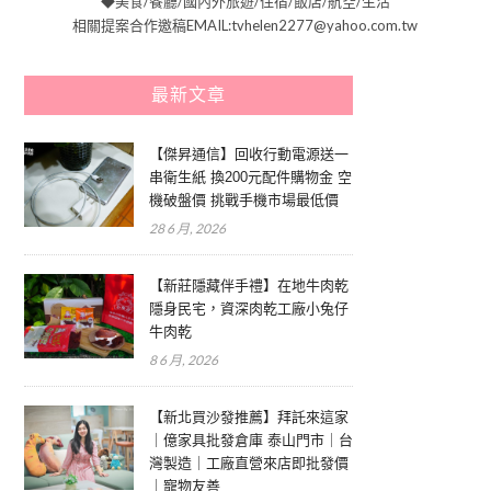
◆美食/餐廳/國內外旅遊/住宿/飯店/航空/生活
相關提案合作邀稿EMAIL:tvhelen2277@yahoo.com.tw
最新文章
【傑昇通信】回收行動電源送一
串衛生紙 換200元配件購物金 空
機破盤價 挑戰手機市場最低價
28 6 月, 2026
【新莊隱藏伴手禮】在地牛肉乾
隱身民宅，資深肉乾工廠小兔仔
牛肉乾
8 6 月, 2026
【新北買沙發推薦】拜託來這家
｜億家具批發倉庫 泰山門市｜台
灣製造｜工廠直營來店即批發價
｜寵物友善