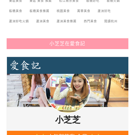
東區美食
東區 美食 推薦
松江南京美食
板橋好吃
板橋火鍋
板橋美食
板橋美食推薦
桃園美食
萬華美食
蘆洲好吃
蘆洲好吃火鍋
蘆洲美食
蘆洲美食推薦
西門美食
閱讀杭州
小芝芝在愛食記