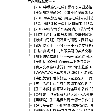
宅配團購超商～＊
【2020中秋禮盒推薦】還在吃月餅落伍！爆餡流沙
【全家甜點隱藏版】冷凍庫的祕密 媽媽煮藝甜點開箱 
【2019母親節蛋糕】網友推薦必買排行清單 蘋果
【3C相機防潮箱推薦】防潮家FD-118CA是3C單眼
【2019全聯草莓季甜點開箱】4款草莓商品試吃 草莓
【日本土產】兵庫 丹波筱山寧靜的鄉鎮 丹波筱山黑豆
【爆紅曲奇餅】跟著餅乾環遊世界 好吃曲奇共和國 
【跟宿便分手】不分不乾淨 前男友酵素番茄 擊潰滿
【3點1刻奶茶】花茶跟烏龍的美妙交響曲！我的午後
【類羽絨被推薦】Homeget家適得 可水洗Dacro
【羊毛枕100元】百元寢具下殺特賣會手工棉被490
【實用交換禮物建議】2019網友推薦 10個回購率激增
【WOWBOX日本零食盒開箱】杜老爺冰淇淋常溫版出沒
【宅配美食】眷村好滋味 超霸氣XL干貝水餃 果貿吳
【三重名產】山羊城羊肉爐宅配禮盒 全羊料理輕鬆
【手工水餃】餡哥職人飽滿滋味 香辣帶勁~不出門的
【乾拌麵】巴豆妖就吃麵大師~人人都是大廚好滋味
【黑糖塊】手工黑糖茶磚 金源堂手作生技 生理期四物
【好市多美食】不用排隊~端午節限定 晶華酒店粽子
【團購美食】嘴饞!又香又麻~這味兒乾拌麵 私房料理