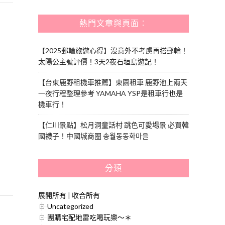
熱門文章與頁面︰
【2025郵輪旅遊心得】沒意外不考慮再搭郵輪！
太陽公主號評價！3天2夜石垣島遊記！
【台東鹿野租機車推薦】東園租車 鹿野池上兩天
一夜行程整理參考 YAMAHA YSP是租車行也是
機車行！
【仁川景點】松月洞童話村 跳色可愛場景 必買韓
國襪子！中國城商圈 송월동동화마을
分類
展開所有
|
收合所有
Uncategorized
團購宅配地雷吃喝玩樂～＊