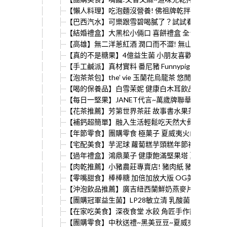
【懶人料理】吃泡麵沒營養! 佛祖牌乾拌調和米粉 
【巴西汽水】可樂跟雪碧喝膩了？試試看 Guara
【結婚禮盒】大黑松小倆口 喜餅禮盒 全台十大好吃
【高雄】無二洋蔥紅酒 潤口而不澀! 無山有機烏龍
【真的不是糖果】4億益生菌 小朋友喜歡~乳酸菌脆糖
【手工鹹派】真材實料 番尼豬 Funnypig 天然 番
【泡茶茶包】the’ vie 玉蘭花烏龍茶 悠閒下午茶 
【喝的保養品】白雪茉妮 健康白木耳飲品養生 多口
【每日一堅果】JANET代言~萬歲牌聯華食品 纖
【花茶推薦】芳第世界茶莊 故事書水果茶 翻開第一頁 Hig
【補鈣超簡單】融入生活輕鬆吃天然大骨 U!be Go
【年節零食】團購零食 極菓子 夏威夷火山豆 口味
【宅配美食】芋泥球 蘿蔔糕芋頭糕年節禮盒 芋見幸
【過年禮盒】鴻鼎菓子 健康飽滿堅果塔 夏威夷豆/腰果
【肉乾推薦】小豬農莊專賣店! 豬肉紙 豬肉絲 豬肉
【零嘴甜食】棒棒糖 加倍加放大版 OG美味星棒棒糖
【沖泡飲品推薦】廣吉紐西蘭鮮奶燕麥片 每日兩杯即
【團購冠軍益生菌】LP28敏立清 乳酸菌 新鮮好吃 
【在家吃美食】深夜食堂 水餃 角匠手作餃子坊 鮮甜
【團購零食】中秋送禮~黑美豆豆~夏威夷豆 堅果幸