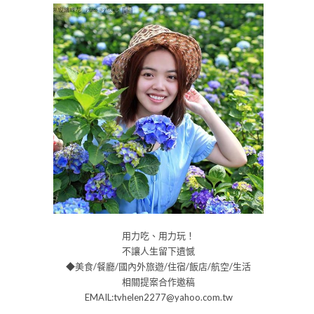
用力吃、用力玩！
不讓人生留下遺憾
◆美食/餐廳/國內外旅遊/住宿/飯店/航空/生活
相關提案合作邀稿
EMAIL:tvhelen2277@yahoo.com.tw