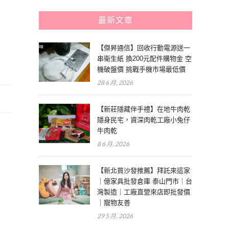
最新文章
【傑昇通信】回收行動電源送一
串衛生紙 換200元配件購物金 空
機破盤價 挑戰手機市場最低價
28 6 月, 2026
【新莊隱藏伴手禮】在地牛肉乾
隱身民宅，資深肉乾工廠小兔仔
牛肉乾
8 6 月, 2026
【新北買沙發推薦】拜託來這家
｜億家具批發倉庫 泰山門市｜台
灣製造｜工廠直營來店即批發價
｜寵物友善
29 5 月, 2026