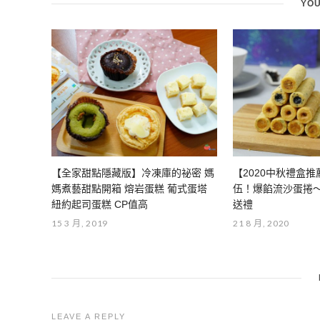
YOU
【全家甜點隱藏版】冷凍庫的祕密 媽
【2020中秋禮盒
媽煮藝甜點開箱 熔岩蛋糕 葡式蛋塔
伍！爆餡流沙蛋捲～
紐約起司蛋糕 CP值高
送禮
15 3 月, 2019
21 8 月, 2020
LEAVE A REPLY