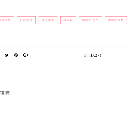
美食推薦
好吃零嘴
宅配美食
檸檬乾
檸檬乾 台南
檸檬乾推薦
By
HX271
滿期待