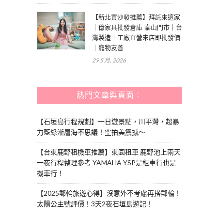
【新北買沙發推薦】拜託來這家
｜億家具批發倉庫 泰山門市｜台
灣製造｜工廠直營來店即批發價
｜寵物友善
29 5 月, 2026
熱門文章與頁面︰
【石垣島行程規劃】一日遊景點，川平灣，超暴
力藍綠漸層海不思議！空拍美震撼～
【台東鹿野租機車推薦】東園租車 鹿野池上兩天
一夜行程整理參考 YAMAHA YSP是租車行也是
機車行！
【2025郵輪旅遊心得】沒意外不考慮再搭郵輪！
太陽公主號評價！3天2夜石垣島遊記！