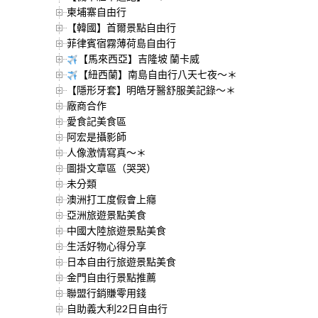
柬埔寨自由行
【韓國】首爾景點自由行
菲律賓宿霧薄荷島自由行
【馬來西亞】吉隆坡 蘭卡威
【紐西蘭】南島自由行八天七夜～＊
【隱形牙套】明皓牙醫舒服美記錄～＊
廠商合作
愛食記美食區
阿宏是攝影師
人像激情寫真～＊
圖掛文章區（哭哭）
未分類
澳洲打工度假會上癮
亞洲旅遊景點美食
中國大陸旅遊景點美食
生活好物心得分享
日本自由行旅遊景點美食
金門自由行景點推薦
聯盟行銷賺零用錢
自助義大利22日自由行