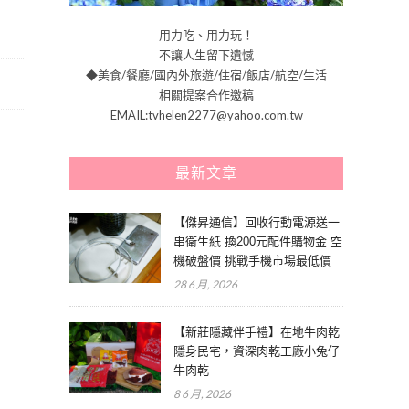
用力吃、用力玩！
不讓人生留下遺憾
◆美食/餐廳/國內外旅遊/住宿/飯店/航空/生活
相關提案合作邀稿
EMAIL:tvhelen2277@yahoo.com.tw
最新文章
【傑昇通信】回收行動電源送一
串衛生紙 換200元配件購物金 空
機破盤價 挑戰手機市場最低價
28 6 月, 2026
【新莊隱藏伴手禮】在地牛肉乾
隱身民宅，資深肉乾工廠小兔仔
牛肉乾
8 6 月, 2026