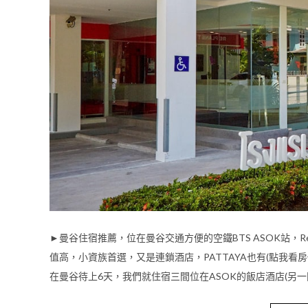
►曼谷住宿推薦，位在曼谷交通方便的空鐵BTS ASOK站，Red P
值高，小資族首選，又是連鎖酒店，PATTAYA也有(點我看
在曼谷待上6天，我們就住宿三間位在ASOK的飯店酒店(另一間►