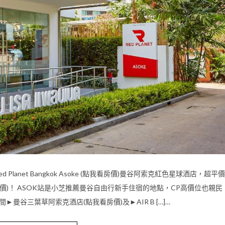
lanet Bangkok Asoke (點我看房價)曼谷阿索克紅色星球酒店，超平價
房價)！ ASOK站是小芝推薦曼谷自由行新手住宿的地點，CP高價位也親民
曼谷三葉草阿索克酒店(點我看房價)及►AIR B […]…