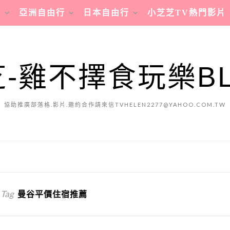
行
亞洲自由行
日本自由行
小芝芝TV熱門影片
-雞不擇食玩樂B
協助推廣部落格.影片.邀約合作請來信TVHELEN2277@YAHOO.COM.TW
 Tag
曼谷平價住宿推薦