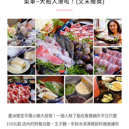
菜單~大船入港啦！(文末贈獎)
蘆洲便宜平價火鍋大發現！一個人除了能吃鴛鴦鍋外平日只要
150元起 店內的附餐白飯、王子麵、冬粉冰淇淋跟飲料通通讓你