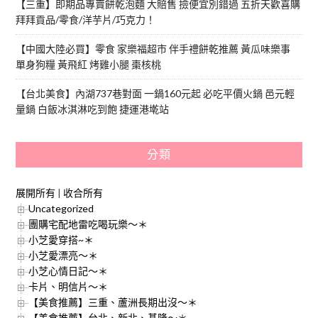
【三重】即期品專賣餅乾泡麵 大賠售 撿便宜別錯過 五折天歡喜購
拜拜貢品/零食/洋芋片/巧克力！
【中國大陸必買】零食 家樂福超市 伴手禮餅乾推薦 黃瓜味樂事
單身狗糧 黃飛紅 烤雞小腿 棗核桃
【台北美食】內湖737巷對面 一鍋160元起 必吃平價火鍋 邑元輕
量鍋 白飯冰淇淋吃到飽 捷運港墘站
分類
展開所有
|
收合所有
Uncategorized
團購宅配地雷吃喝玩樂～＊
小芝愛穿搭~＊
小芝愛漂亮～＊
小芝心情日記～＊
卡片、明信片～＊
【美食推薦】三重、蘆洲長期出沒～＊
【美食推薦】台北、新北、基隆～＊