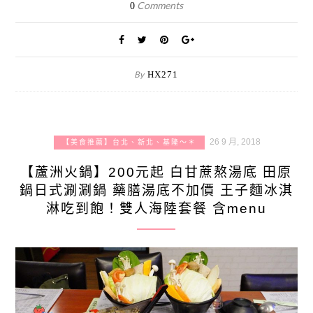
Comments
0
By
HX271
26 9 月, 2018
【美食推薦】台北、新北、基隆～＊
【蘆洲火鍋】200元起 白甘蔗熬湯底 田原
鍋日式涮涮鍋 藥膳湯底不加價 王子麵冰淇
淋吃到飽！雙人海陸套餐 含menu