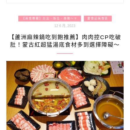
【美食推薦】台北、新北、基隆～＊
愛食記美食區
12 6 月, 2023
【蘆洲麻辣鍋吃到飽推薦】肉肉控CP吃破
肚！蒙古紅超猛湯底食材多到選擇障礙～