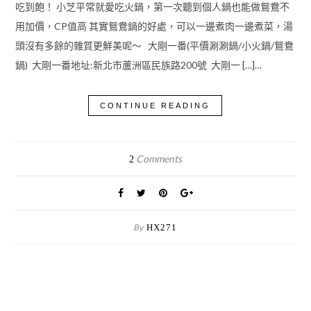
吃到飽！ 小芝平常就愛吃火鍋，第一次聽到個人鍋也能做鴛鴦不
用加價，CP值高 其實鴛鴦鍋的好處，可以一邊煮肉一邊煮菜，湯
頭沒有多餘的雜質更鮮美呢～ 大剛一番(平價涮涮鍋/小火鍋/鴛鴦
鍋) 大剛一番地址:新北市蘆洲區民族路200號 大剛一 […]…
CONTINUE READING
Comments
2
By
HX271