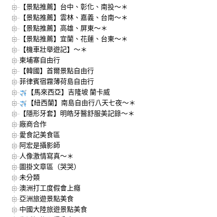
【景點推薦】台中、彰化、南投～＊
【景點推薦】雲林、嘉義、台南～＊
【景點推薦】高雄、屏東～＊
【景點推薦】宜蘭、花蓮、台東～＊
【機車壯舉遊記】～＊
柬埔寨自由行
【韓國】首爾景點自由行
菲律賓宿霧薄荷島自由行
【馬來西亞】吉隆坡 蘭卡威
【紐西蘭】南島自由行八天七夜～＊
【隱形牙套】明皓牙醫舒服美記錄～＊
廠商合作
愛食記美食區
阿宏是攝影師
人像激情寫真～＊
圖掛文章區（哭哭）
未分類
澳洲打工度假會上癮
亞洲旅遊景點美食
中國大陸旅遊景點美食