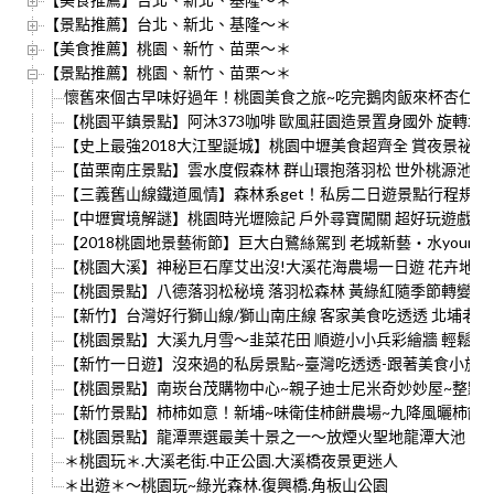
【景點推薦】台北、新北、基隆～＊
【美食推薦】桃園、新竹、苗栗～＊
【景點推薦】桃園、新竹、苗栗～＊
懷舊來個古早味好過年！桃園美食之旅~吃完鵝肉飯來杯杏仁茶
【桃園平鎮景點】阿沐373咖啡 歐風莊園造景置身國外 旋轉木
【史上最強2018大江聖誕城】桃園中壢美食超齊全 賞夜景祕境
【苗栗南庄景點】雲水度假森林 群山環抱落羽松 世外桃源池塘倒
【三義舊山線鐵道風情】森林系get！私房二日遊景點行程規劃 RA
【中壢實境解謎】桃園時光壢險記 戶外尋寶闖關 超好玩遊戲包
【2018桃園地景藝術節】巨大白鷺絲駕到 老城新藝‧水youn
【桃園大溪】神秘巨石摩艾出沒!大溪花海農場一日遊 花卉地景藝
【桃園景點】八德落羽松秘境 落羽松森林 黃綠紅隨季節轉變 加
【新竹】台灣好行獅山線/獅山南庄線 客家美食吃透透 北埔老街/
【桃園景點】大溪九月雪～韭菜花田 順遊小小兵彩繪牆 輕鬆半
【新竹一日遊】沒來過的私房景點~臺灣吃透透-跟著美食小旅行 新竹
【桃園景點】南崁台茂購物中心~親子迪士尼米奇妙妙屋~整點還會下
【新竹景點】柿柿如意！新埔~味衛佳柿餅農場~九降風曬柿餅
【桃園景點】龍潭票選最美十景之一～放煙火聖地龍潭大池
＊桃園玩＊.大溪老街.中正公園.大溪橋夜景更迷人
＊出遊＊～桃園玩~綠光森林.復興橋.角板山公園