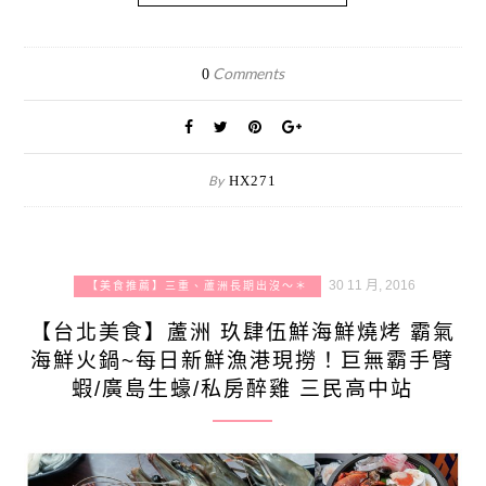
Comments
0
By
HX271
30 11 月, 2016
【美食推薦】三重、蘆洲長期出沒～＊
【台北美食】蘆洲 玖肆伍鮮海鮮燒烤 霸氣
海鮮火鍋~每日新鮮漁港現撈！巨無霸手臂
蝦/廣島生蠔/私房醉雞 三民高中站