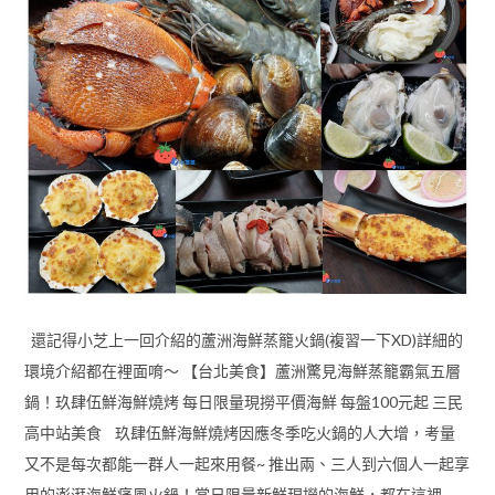
還記得小芝上一回介紹的蘆洲海鮮蒸籠火鍋(複習一下XD)詳細的
環境介紹都在裡面唷～ 【台北美食】蘆洲驚見海鮮蒸籠霸氣五層
鍋！玖肆伍鮮海鮮燒烤 每日限量現撈平價海鮮 每盤100元起 三民
高中站美食 玖肆伍鮮海鮮燒烤因應冬季吃火鍋的人大增，考量
又不是每次都能一群人一起來用餐~ 推出兩、三人到六個人一起享
用的澎湃海鮮痛風火鍋！當日限量新鮮現撈的海鮮，都在這裡