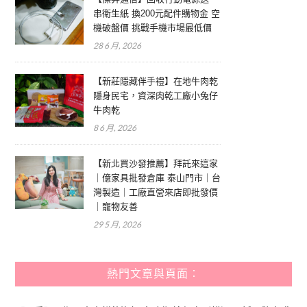
串衛生紙 換200元配件購物金 空
機破盤價 挑戰手機市場最低價
28 6 月, 2026
【新莊隱藏伴手禮】在地牛肉乾
隱身民宅，資深肉乾工廠小兔仔
牛肉乾
8 6 月, 2026
【新北買沙發推薦】拜託來這家
｜億家具批發倉庫 泰山門市｜台
灣製造｜工廠直營來店即批發價
｜寵物友善
29 5 月, 2026
熱門文章與頁面︰