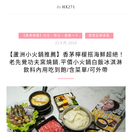
By
HX271
【美食推薦】台北、新北、基隆～＊
愛食記美食區
21 9 月, 2019
【蘆洲小火鍋推薦】香茅檸檬搭海鮮超絕！
老先覺功夫窯燒鍋.平價小火鍋白飯冰淇淋
飲料內用吃到飽/含菜單/可外帶