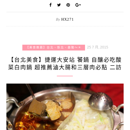
By
HX271
25 7 月, 2015
【美食推薦】台北、新北、基隆～＊
【台北美食】捷運大安站 饕鍋 自釀必吃酸
菜白肉鍋 超推薦滷大腸和三層肉必點 二訪