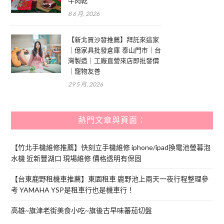
牛肉乾
8 6 月, 2026
【新北買沙發推薦】拜託來這家
｜億家具批發倉庫 泰山門市｜台
灣製造｜工廠直營來店即批發價
｜寵物友善
29 5 月, 2026
熱門文章與頁面︰
【竹北手機維修推薦】快刻立手機維修 iphone/ipad換電池螢幕泡
水機 近新豐湖口 現場維修 價格透明有保固
【台東鹿野租機車推薦】東園租車 鹿野池上兩天一夜行程整理參
考 YAMAHA YSP是租車行也是機車行！
高雄~旗津老街美食小吃~旗後古早味蕃茄切盤