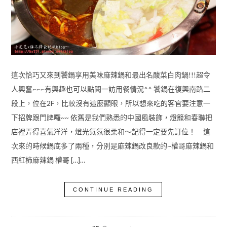
這次恰巧又來到饕鍋享用美味麻辣鍋和最出名酸菜白肉鍋!!!超令
人興奮~~~有興趣也可以點閱一訪用餐情況^^ 饕鍋在復興南路二
段上，位在2F，比較沒有這麼顯眼，所以想來吃的客官要注意一
下招牌跟門牌囉~~ 依舊是我們熟悉的中國風裝飾，燈籠和春聯把
店裡弄得喜氣洋洋，燈光氣氛很柔和～記得一定要先訂位！ 這
次來的時候鍋底多了兩種，分別是麻辣鍋改良款的~權哥麻辣鍋和
西紅柿麻辣鍋 權哥 […]…
CONTINUE READING