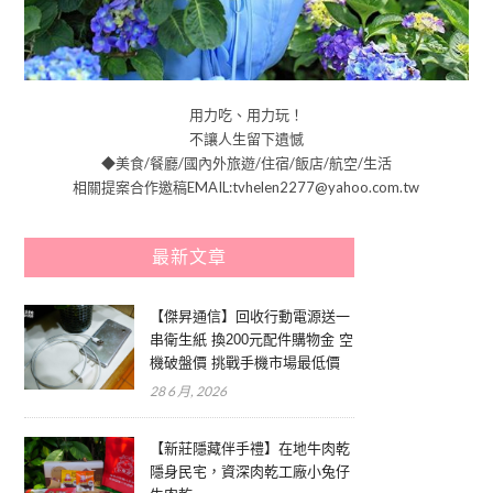
用力吃、用力玩！
不讓人生留下遺憾
◆美食/餐廳/國內外旅遊/住宿/飯店/航空/生活
相關提案合作邀稿EMAIL:tvhelen2277@yahoo.com.tw
最新文章
【傑昇通信】回收行動電源送一
串衛生紙 換200元配件購物金 空
機破盤價 挑戰手機市場最低價
28 6 月, 2026
【新莊隱藏伴手禮】在地牛肉乾
隱身民宅，資深肉乾工廠小兔仔