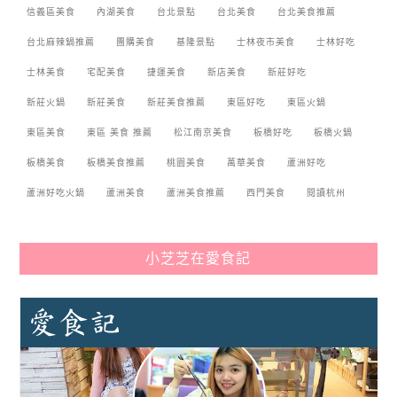
信義區美食
內湖美食
台北景點
台北美食
台北美食推薦
台北麻辣鍋推薦
團購美食
基隆景點
士林夜市美食
士林好吃
士林美食
宅配美食
捷運美食
新店美食
新莊好吃
新莊火鍋
新莊美食
新莊美食推薦
東區好吃
東區火鍋
東區美食
東區 美食 推薦
松江南京美食
板橋好吃
板橋火鍋
板橋美食
板橋美食推薦
桃園美食
萬華美食
蘆洲好吃
蘆洲好吃火鍋
蘆洲美食
蘆洲美食推薦
西門美食
閱讀杭州
小芝芝在愛食記