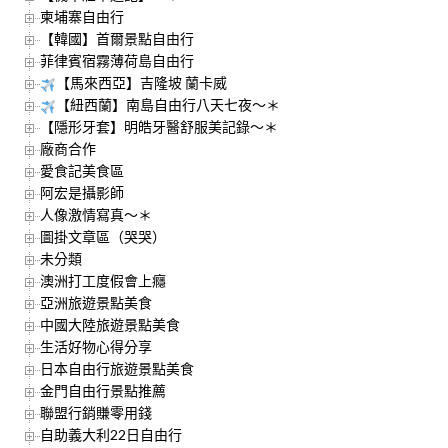
柬埔寨自由行
【韓國】首爾景點自由行
菲律賓宿霧薄荷島自由行
【馬來西亞】吉隆坡 蘭卡威
【紐西蘭】南島自由行八天七夜～＊
【隱形牙套】明皓牙醫舒服美記錄～＊
廠商合作
愛食記美食區
阿宏是攝影師
人像激情寫真～＊
圖掛文章區（哭哭）
未分類
澳洲打工度假會上癮
亞洲旅遊景點美食
中國大陸旅遊景點美食
生活好物心得分享
日本自由行旅遊景點美食
金門自由行景點推薦
聯盟行銷賺零用錢
自助義大利22日自由行