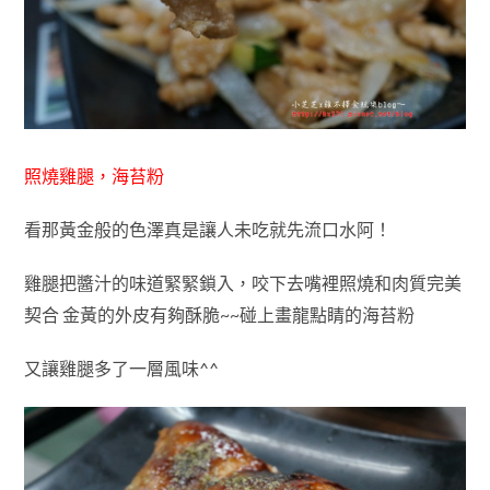
照燒雞腿，海苔粉
看那黃金般的色澤真是讓人未吃就先流口水阿！
雞腿把醬汁的味道緊緊鎖入，咬下去嘴裡照燒和肉質完美
契合 金黃的外皮有夠酥脆~~碰上畫龍點睛的海苔粉
又讓雞腿多了一層風味^^