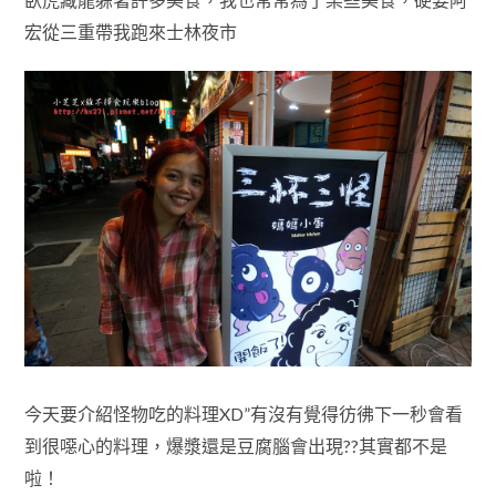
宏從三重帶我跑來士林夜市
今天要介紹怪物吃的料理XD”有沒有覺得彷彿下一秒會看
到很噁心的料理，爆漿還是豆腐腦會出現??其實都不是
啦！