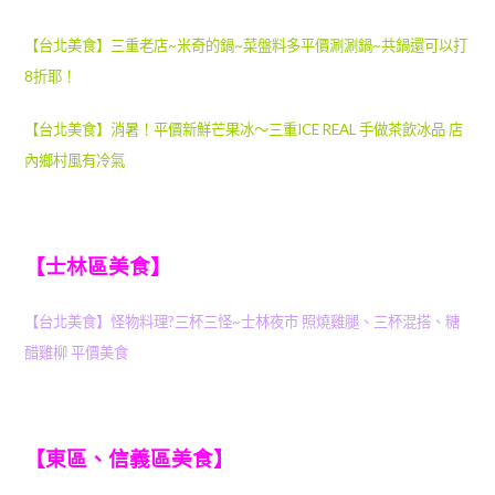
【台北美食】三重老店~米奇的鍋~菜盤料多平價涮涮鍋~共鍋還可以打
8折耶！
【台北美食】消暑！平價新鮮芒果冰～三重ICE REAL 手做茶飲冰品 店
內鄉村風有冷氣
【士林區美食】
【台北美食】怪物料理?三杯三怪~士林夜市 照燒雞腿、三杯混搭、糖
醋雞柳 平價美食
【東區、信義區美食】