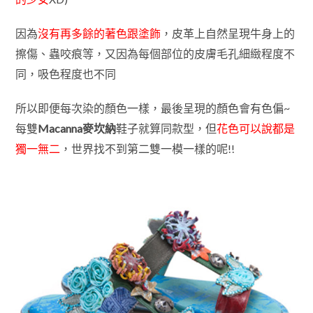
因為
沒有再多餘的著色跟塗飾
，皮革上自然呈現牛身上的
擦傷、蟲咬痕等，又因為每個部位的皮膚毛孔細緻程度不
同，吸色程度也不同
所以即便每次染的顏色一樣，最後呈現的顏色會有色偏~
每雙
Macanna麥坎納
鞋子就算同款型，但
花色可以說都是
獨一無二
，世界找不到第二雙一模一樣的呢!!