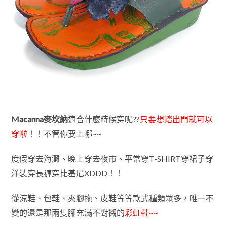
Macanna麥坎納
適合什麼時候穿呢??
只要想踏出門就可以
穿啦
！！不管你要上哪~~
度假穿去海灘、晚上穿去夜市、平常穿T-SHIRT穿裙子穿
洋裝穿長褲穿比基尼XDDD！！
從涼鞋、包鞋、夾腳拖、皮鞋等等款式種類眾多，唯一不
變的還是那兩隻腳充滿不對襯的
彩虹鞋~~