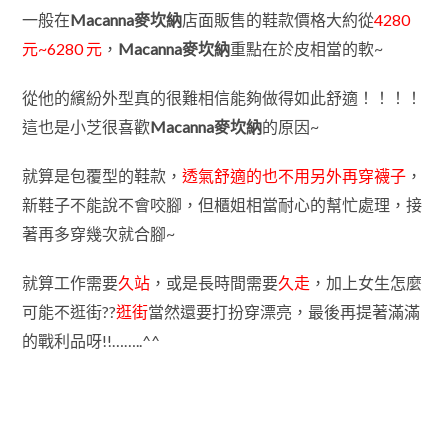
一般在
Macanna麥坎納
店面販售的鞋款價格大約從
4280
元~6280 元
，
Macanna麥坎納
重點在於皮相當的軟~
從他的繽紛外型真的很難相信能夠做得如此舒適！！！！
這也是小芝很喜歡
Macanna麥坎納
的原因~
就算是包覆型的鞋款，
透氣舒適的也不用另外再穿襪子
，
新鞋子不能說不會咬腳，但櫃姐相當耐心的幫忙處理，接
著再多穿幾次就合腳~
就算工作需要
久站
，或是長時間需要
久走
，
加上女生怎麼
可能不逛街??
逛街
當然還要打扮穿漂亮，最後再提著滿滿
的戰利品呀!!……..^^