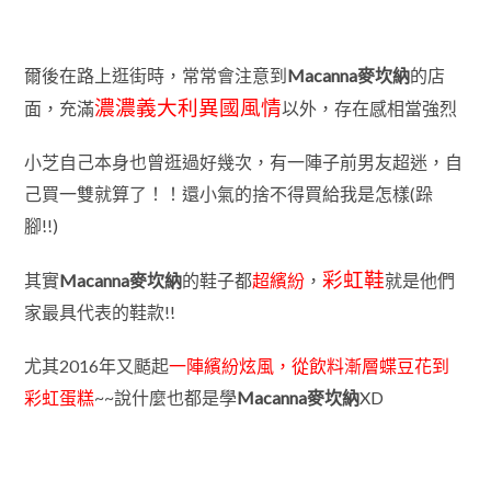
爾後在路上逛街時，常常會注意到
Macanna麥坎納
的店
濃濃義大利異國風情
面，充滿
以外，存在感相當強烈
小芝自己本身也曾逛過好幾次，有一陣子前男友超迷，自
己買一雙就算了！！還小氣的捨不得買給我是怎樣(跺
腳!!)
彩虹鞋
其實
Macanna麥坎納
的鞋子都
超繽紛
，
就是他們
家最具代表的鞋款!!
尤其2016年又颳起
一陣繽紛炫風，從飲料
漸層
蝶豆花到
彩虹蛋糕
~~說什麼也都是學
Macanna麥坎納
XD