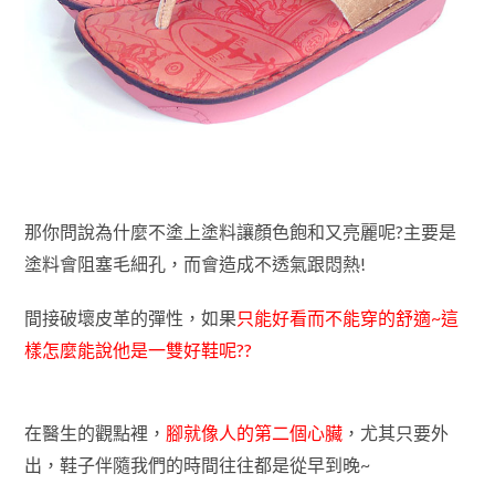
那你問說為什麼不塗上
塗料讓顏色飽和又亮麗呢?主要是
塗料會阻塞毛細孔，而會造成不透氣跟悶熱!
間接破壞皮革的彈性，如果
只能好看而不能穿的舒適~這
樣
怎麼能說他是一雙好鞋呢??
在醫生的觀點裡，
腳就像人的第二個心臟
，尤其只要外
出，鞋子伴隨我們的時間往往都是從早到晚~