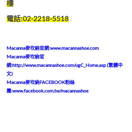
樓
電話:02-2218-5518
Macanna麥坎納官網:
www.macannashoe.com
Macanna麥坎納官
網:
http://www.macannashoe.com/ugC_Home.asp
(繁體中
文)
Macanna麥坎納FACEBOOK粉絲
團:
www.facebook.com.tw/macannashoe