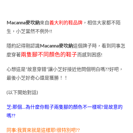
Macanna麥坎納
來自
義大利的鞋品牌
，相信大家都不陌
生，小芝當然不例外!!
隱約記得剛認識
Macanna麥坎納
這個牌子時，看到同事怎
兩隻腳不同顏色的鞋子
麼穿著
而感到困惑!
心想這是”故意穿錯”讓小芝好接近他問個明白嗎??好吧，
最後小芝
好奇心還是獲勝！！
(以下開始對話)
芝:那個…為什麼你鞋子兩隻腳的顏色不一樣呢?是故意的
嗎??
同事:我買來就是這樣耶!很特別吧??