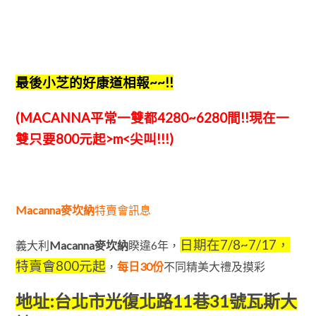
最後小芝的好康道相報~~!!
(MACANNA平常一雙都4280~6280間!!現在一
雙只要800元起>m<尖叫!!!)
Macanna麥坎納
特賣會訊息
日期在7/8~7/17，
義大利
Macanna麥坎納
睽違6年，
特賣會800元起
，
每日30份
不同精美大禮及摸彩
地址:台北市光復北路11巷31號瓦斯大