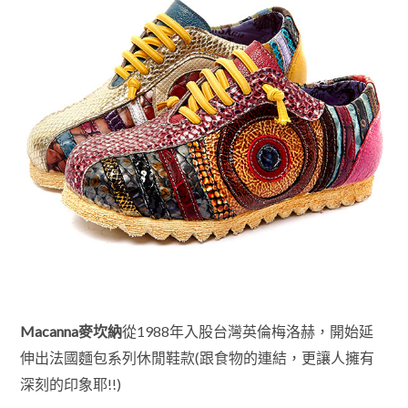
Macanna麥坎納
從1988年
入股台灣英倫梅洛赫，開始延
伸出法國麵包系列休閒鞋款(跟食物的連結，更讓人擁有
深刻的印象耶!!)